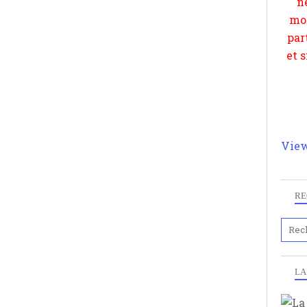
View
RE
LA