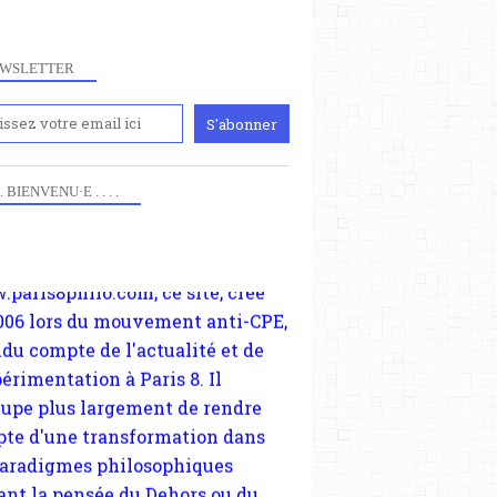
WSLETTER
iennement
paris8philo.com, ce site, créé
 . . BIENVENU·E . . . .
006 lors du mouvement anti-CPE,
ndu compte de l'actualité et de
périmentation à Paris 8. Il
cupe plus largement de rendre
te d'une transformation dans
paradigmes philosophiques
ant la pensée du Dehors ou du
li, omme la nomme les
physiciens classique. Nous
s quant à nous déjà basculé
blée dans la modernité