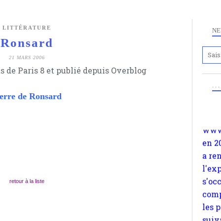
LITTÉRATURE
NE
Ronsard
21 MARS 2006
Anc
s de Paris 8 et publié depuis Overblog
www.
. .
en 2
erre de Ronsard
a re
l'ex
s'oc
comp
les 
suiv
Surp
retour à la liste
méta
avon
d'em