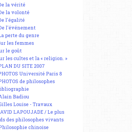
De la vérité
 De la volonté
De l'égalité
 De l'événement
 La perte du genre
 Sur les femmes
ur le goût
ur les cultes et la « religion. »
 PLAN DU SITE 2007
 PHOTOS Université Paris 8
 PHOTOS de philosophes
Bibliographie
 Alain Badiou
 Gilles Louise - Travaux
DAVID LAPOUJADE / Le plus
ds des philosophes vivants
 Philosophie chinoise