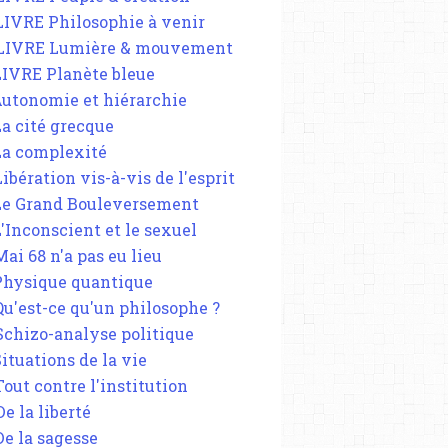
 LIVRE Philosophie à venir
 LIVRE Lumière & mouvement
 LIVRE Planète bleue
 Autonomie et hiérarchie
La cité grecque
 La complexité
Libération vis-à-vis de l'esprit
 Le Grand Bouleversement
L'Inconscient et le sexuel
Mai 68 n'a pas eu lieu
 Physique quantique
 Qu'est-ce qu'un philosophe ?
 Schizo-analyse politique
Situations de la vie
Tout contre l'institution
De la liberté
De la sagesse