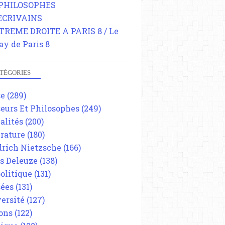
 PHILOSOPHES
 ECRIVAINS
TREME DROITE A PARIS 8 / Le
ay de Paris 8
TÉGORIES
se
(289)
eurs Et Philosophes
(249)
alités
(200)
érature
(180)
drich Nietzsche
(166)
es Deleuze
(138)
olitique
(131)
ées
(131)
ersité
(127)
ons
(122)