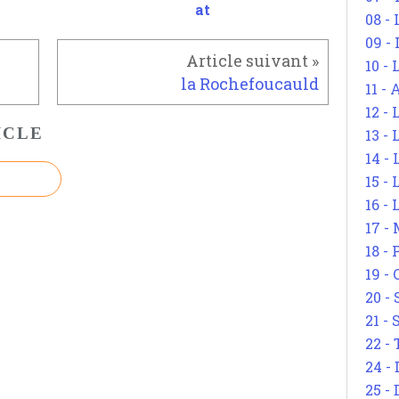
at
08 -
09 -
10 -
la Rochefoucauld
11 -
12 - 
ICLE
13 -
14 - 
15 -
16 - 
17 - 
18 -
19 -
20 -
21 - 
22 - 
24 - 
25 - 