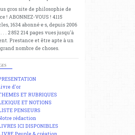
lus gros site de philosophie de
ce ! ABONNEZ-VOUS ! 4115
cles, 1634 abonné·e·s, depuis 2006
 . . . . . 2 852 214 pages vues jusqu'à
ent. Prestance et être apte à un
 grand nombre de choses.
GES
 PRESENTATION
Livre d'or
 THEMES ET RUBRIQUES
 LEXIQUE ET NOTIONS
 LISTE PENSEURS
 Notre rédaction
 LIVRES ICI DISPONIBLES
 LIVRE Peuple & création