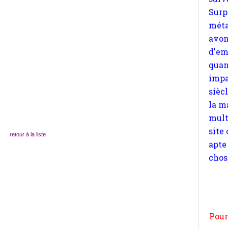
quan
impa
sièc
la m
mult
site
apte
chos
retour à la liste
Pour
n
moi
par
et 