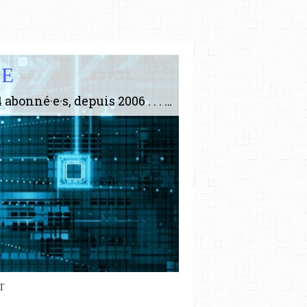
IE
Le plus gros site de philosophie de France ! ABONNEZ-VOUS ! 4115 Articles, 1634 abonné·e·s, depuis 2006 . . . . . . . . 2 852 214 pages vues jusqu'à présent. Prestance et être apte à un plus grand nombre de choses.
T