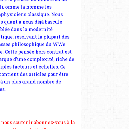
tique, résolvant la plupart des
sses philosophique du WWe
le. Cette pensée hors contrat est
arque d'une complexité, riche de
iples facteurs et échelles. Ce
 contient des articles pour être
 à un plus grand nombre de
es.
 nous soutenir abonnez-vous à la
ewsletter gratuite (2 mails par
s), commentez sans hésitation,
tagez le contenu sur les réseaux
si vous le pouvez faîtes des liens