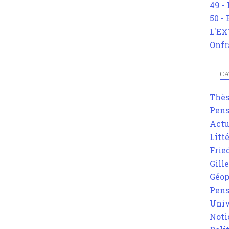
49 -
50 -
L'EX
Onfr
CA
Thè
Pens
Actu
Litt
Frie
Gill
Géop
Pens
Univ
Noti