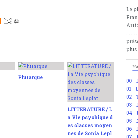
Le p
Fran
Arti
. . .
prés
plus
PA
Plutarque
00 -
01 - 
02 -
03 -
LITTERATURE / L
04 -
a Vie psychique d
05 -
es classes moyen
06 -
nes de Sonia Lepl
07 -