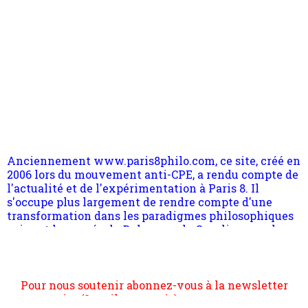
Anciennement www.paris8philo.com, ce site, créé en
2006 lors du mouvement anti-CPE, a rendu compte de
l'actualité et de l'expérimentation à Paris 8. Il
s'occupe plus largement de rendre compte d'une
transformation dans les paradigmes philosophiques
suivant la pensée du Dehors ou du Surpli, omme la
nomme les métaphysiciens classique. Nous avons
quant à nous déjà basculé d'emblée dans la modernité
quantique, résolvant la plupart des impasses
philosophique du WWe siècle. Cette pensée hors
Pour nous soutenir abonnez-vous à la newsletter
contrat est la marque d'une complexité, riche de
gratuite (2 mails par mois), commentez sans
multiples facteurs et échelles. Ce site contient des
hésitation, partagez le contenu sur les réseaux et si
articles pour être apte à un plus grand nombre de
vous le pouvez faîtes des liens depuis votre site.
choses.