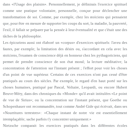
dans «l'Usage des plaisirs». Personnellement, je définirais l'exercice spirituel
comme une pratique volontaire, personnelle, conçue pour déclencher une
transformation de soi. Comme, par exemple, chez les stoïciens qui pensaient
que, pour être en mesure de supporter les coups du sort, la maladie, la pauvreté,
l'exil, il fallait se préparer par la pensée à leur éventualité et que c'était une des
tâches de la philosophie.
Les épicuriens aussi ont élaboré un «corpus» d'exercices spirituels: l'aveu des
fautes, par exemple; la limitation des désirs ou, s'accordant en cela avec les
stoïciens, l'examen de conscience déjà en honneur chez les pythagoriciens, qui
permet de prendre conscience de son état moral; la lecture méditative; la
concentration de l'attention sur l'instant présent ; l'effort pour voir les choses
d'un point de vue supérieur. Certains de ces exercices n'ont pas cessé d'être
pratiqués au cours des siècles. Par exemple, le regard d'en haut porté sur les
choses humaines, pratiqué par Pascal, Voltaire, Leopardi, ou encore Hubert
Beuve-Méry, dans des chroniques du «Monde» qu'il avait intitulées «Le point
de vue de Sirius»; ou la concentration sur l'instant présent, que Goethe ou
Schopenhauer ont recommandée, tout comme André Gide qui écrivait, dans ses
«Nourritures terrestres»: «Chaque instant de notre vie est essentiellement
irremplaçable; sache parfois t'y concentrer uniquement.»
Nietzsche comparait les exercices pratiqués dans les différentes écoles