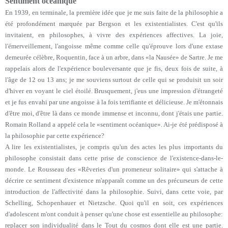
Sentiment océanique
En 1939, en terminale, la première idée que je me suis faite de la philosophie a
été profondément marquée par Bergson et les existentialistes. C'est qu'ils
invitaient, en philosophes, à vivre des expériences affectives. La joie,
l'émerveillement, l'angoisse même comme celle qu'éprouve lors d'une extase
demeurée célèbre, Roquentin, face à un arbre, dans «la Nausée» de Sartre. Je me
rappelais alors de l'expérience bouleversante que je fis, deux fois de suite, à
l'âge de 12 ou 13 ans; je me souviens surtout de celle qui se produisit un soir
d'hiver en voyant le ciel étoilé. Brusquement, j'eus une impression d'étrangeté
et je fus envahi par une angoisse à la fois terrifiante et délicieuse. Je m'étonnais
d'être moi, d'être là dans ce monde immense et inconnu, dont j'étais une partie.
Romain Rolland a appelé cela le «sentiment océanique». Ai-je été prédisposé à
la philosophie par cette expérience?
A lire les existentialistes, je compris qu'un des actes les plus importants du
philosophe consistait dans cette prise de conscience de l'existence-dans-le-
monde. Le Rousseau des «Rêveries d'un promeneur solitaire» qui s'attache à
décrire ce sentiment d'existence m'apparaît comme un des précurseurs de cette
introduction de l'affectivité dans la philosophie. Suivi, dans cette voie, par
Schelling, Schopenhauer et Nietzsche. Quoi qu'il en soit, ces expériences
d'adolescent m'ont conduit à penser qu'une chose est essentielle au philosophe:
replacer son individualité dans le Tout du cosmos dont elle est une partie.