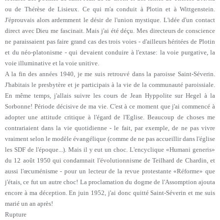
ou de Thérèse de Lisieux. Ce qui m'a conduit à Plotin et à Wittgenstein.
J'éprouvais alors ardemment le désir de l'union mystique. L'idée d'un contact
direct avec Dieu me fascinait. Mais j'ai été déçu. Mes directeurs de conscience
ne paraissaient pas faire grand cas des trois voies - d'ailleurs héritées de Plotin
et du néo-platonisme - qui devaient conduire à l'extase: la voie purgative, la
voie illuminative et la voie unitive.
A la fin des années 1940, je me suis retrouvé dans la paroisse Saint-Séverin.
J'habitais le presbytère et je participais à la vie de la communauté paroissiale.
En même temps, j'allais suivre les cours de Jean Hyppolite sur Hegel à la
Sorbonne! Période décisive de ma vie. C'est à ce moment que j'ai commencé à
adopter une attitude critique à l'égard de l'Eglise. Beaucoup de choses me
contrariaient dans la vie quotidienne - le fait, par exemple, de ne pas vivre
vraiment selon le modèle évangélique (comme de ne pas accueillir dans l'église
les SDF de l'époque...). Mais il y eut un choc. L'encyclique «Humani generis»
du 12 août 1950 qui condamnait l'évolutionnisme de Teilhard de Chardin, et
aussi l'œcuménisme - pour un lecteur de la revue protestante «Réforme» que
j'étais, ce fut un autre choc! La proclamation du dogme de l'Assomption ajouta
encore à ma déception. En juin 1952, j'ai donc quitté Saint-Séverin et me suis
marié un an après!
Rupture