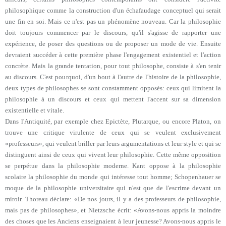
philosophique comme la construction d'un échafaudage conceptuel qui serait
une fin en soi. Mais ce n'est pas un phénomène nouveau. Car la philosophie
doit toujours commencer par le discours, qu'il s'agisse de rapporter une
expérience, de poser des questions ou de proposer un mode de vie. Ensuite
devraient succéder à cette première phase l'engagement existentiel et l'action
concrète. Mais la grande tentation, pour tout philosophe, consiste à s'en tenir
au discours. C'est pourquoi, d'un bout à l'autre de l'histoire de la philosophie,
deux types de philosophes se sont constamment opposés: ceux qui limitent la
philosophie à un discours et ceux qui mettent l'accent sur sa dimension
existentielle et vitale.
Dans l'Antiquité, par exemple chez Epictète, Plutarque, ou encore Platon, on
trouve une critique virulente de ceux qui se veulent exclusivement
«professeurs», qui veulent briller par leurs argumentations et leur style et qui se
distinguent ainsi de ceux qui vivent leur philosophie. Cette même opposition
se perpétue dans la philosophie moderne. Kant oppose à la philosophie
scolaire la philosophie du monde qui intéresse tout homme; Schopenhauer se
moque de la philosophie universitaire qui n'est que de l'escrime devant un
miroir. Thoreau déclare: «De nos jours, il y a des professeurs de philosophie,
mais pas de philosophes», et Nietzsche écrit: «Avons-nous appris la moindre
des choses que les Anciens enseignaient à leur jeunesse? Avons-nous appris le