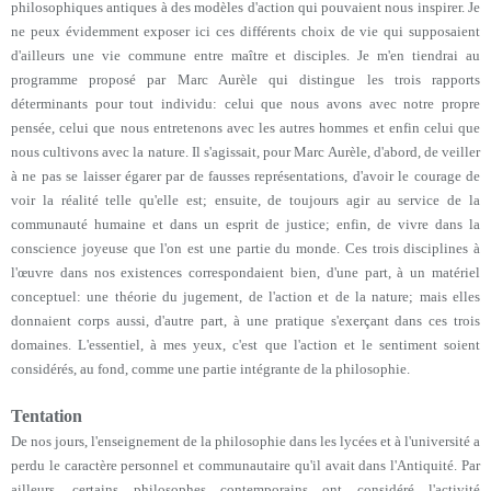
philosophiques antiques à des modèles d'action qui pouvaient nous inspirer. Je
ne peux évidemment exposer ici ces différents choix de vie qui supposaient
d'ailleurs une vie commune entre maître et disciples. Je m'en tiendrai au
programme proposé par Marc Aurèle qui distingue les trois rapports
déterminants pour tout individu: celui que nous avons avec notre propre
pensée, celui que nous entretenons avec les autres hommes et enfin celui que
nous cultivons avec la nature. Il s'agissait, pour Marc Aurèle, d'abord, de veiller
à ne pas se laisser égarer par de fausses représentations, d'avoir le courage de
voir la réalité telle qu'elle est; ensuite, de toujours agir au service de la
communauté humaine et dans un esprit de justice; enfin, de vivre dans la
conscience joyeuse que l'on est une partie du monde. Ces trois disciplines à
l'œuvre dans nos existences correspondaient bien, d'une part, à un matériel
conceptuel: une théorie du jugement, de l'action et de la nature; mais elles
donnaient corps aussi, d'autre part, à une pratique s'exerçant dans ces trois
domaines. L'essentiel, à mes yeux, c'est que l'action et le sentiment soient
considérés, au fond, comme une partie intégrante de la philosophie.
Tentation
De nos jours, l'enseignement de la philosophie dans les lycées et à l'université a
perdu le caractère personnel et communautaire qu'il avait dans l'Antiquité. Par
ailleurs, certains philosophes contemporains ont considéré l'activité