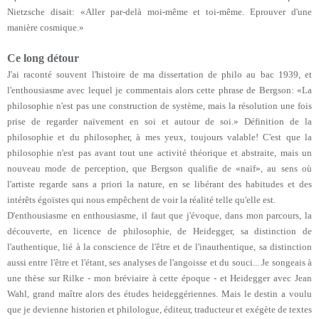
Nietzsche disait: «Aller par-delà moi-même et toi-même. Eprouver d'une
manière cosmique.»
Ce long détour
J'ai raconté souvent l'histoire de ma dissertation de philo au bac 1939, et
l'enthousiasme avec lequel je commentais alors cette phrase de Bergson: «La
philosophie n'est pas une construction de système, mais la résolution une fois
prise de regarder naïvement en soi et autour de soi.» Définition de la
philosophie et du philosopher, à mes yeux, toujours valable! C'est que la
philosophie n'est pas avant tout une activité théorique et abstraite, mais un
nouveau mode de perception, que Bergson qualifie de «naïf», au sens où
l'artiste regarde sans a priori la nature, en se libérant des habitudes et des
intérêts égoïstes qui nous empêchent de voir la réalité telle qu'elle est.
D'enthousiasme en enthousiasme, il faut que j'évoque, dans mon parcours, la
découverte, en licence de philosophie, de Heidegger, sa distinction de
l'authentique, lié à la conscience de l'être et de l'inauthentique, sa distinction
aussi entre l'être et l'étant, ses analyses de l'angoisse et du souci... Je songeais à
une thèse sur Rilke - mon bréviaire à cette époque - et Heidegger avec Jean
Wahl, grand maître alors des études heideggériennes. Mais le destin a voulu
que je devienne historien et philologue, éditeur, traducteur et exégète de textes