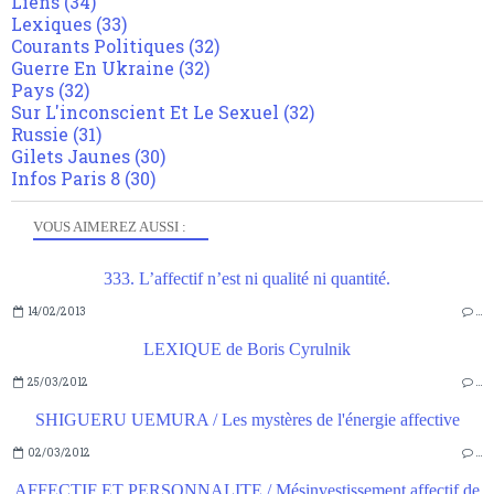
Liens
(34)
Lexiques
(33)
Courants Politiques
(32)
Guerre En Ukraine
(32)
Pays
(32)
Sur L'inconscient Et Le Sexuel
(32)
Russie
(31)
Gilets Jaunes
(30)
Infos Paris 8
(30)
VOUS AIMEREZ AUSSI :
333. L’affectif n’est ni qualité ni quantité.
14/02/2013
…
LEXIQUE de Boris Cyrulnik
25/03/2012
…
SHIGUERU UEMURA / Les mystères de l'énergie affective
02/03/2012
…
AFFECTIF ET PERSONNALITE / Mésinvestissement affectif de