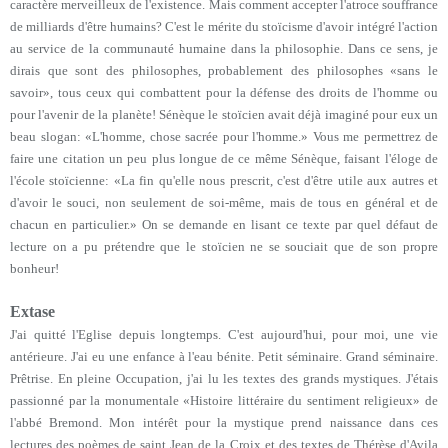
caractère merveilleux de l'existence. Mais comment accepter l'atroce souffrance
de milliards d'être humains? C'est le mérite du stoïcisme d'avoir intégré l'action
au service de la communauté humaine dans la philosophie. Dans ce sens, je
dirais que sont des philosophes, probablement des philosophes «sans le
savoir», tous ceux qui combattent pour la défense des droits de l'homme ou
pour l'avenir de la planète! Sénèque le stoïcien avait déjà imaginé pour eux un
beau slogan: «L'homme, chose sacrée pour l'homme.» Vous me permettrez de
faire une citation un peu plus longue de ce même Sénèque, faisant l'éloge de
l'école stoïcienne: «La fin qu'elle nous prescrit, c'est d'être utile aux autres et
d'avoir le souci, non seulement de soi-même, mais de tous en général et de
chacun en particulier.» On se demande en lisant ce texte par quel défaut de
lecture on a pu prétendre que le stoïcien ne se souciait que de son propre
bonheur!
Extase
J'ai quitté l'Eglise depuis longtemps. C'est aujourd'hui, pour moi, une vie
antérieure. J'ai eu une enfance à l'eau bénite. Petit séminaire. Grand séminaire.
Prêtrise. En pleine Occupation, j'ai lu les textes des grands mystiques. J'étais
passionné par la monumentale «Histoire littéraire du sentiment religieux» de
l'abbé Bremond. Mon intérêt pour la mystique prend naissance dans ces
lectures des poèmes de saint Jean de la Croix et des textes de Thérèse d'Avila