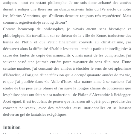
antiques - tout en restant philosophe. Je me suis donc acharné des années
durant à rédiger une thèse sur un obscur écrivain latin du IVe siècle de notre
ère, Marius Victorinus, qui d'ailleurs demeure toujours très mystérieux! Mais
comment regretterais-je ce long détour?
Comme beaucoup de philosophes, je n'avais aucun sens historique et
philologique. En travaillant sur ce rhéteur de la ville de Rome, traducteur des
traités de Plotin et qui s'était finalement converti au christianisme, j'ai
découvert alors la difficulté d'établir les textes - rendus parfois inintelligibles à
cause des fautes de copie des manuscrits -, mais aussi de les comprendre: j'ai
souvent passé une journée entière pour m'assurer du sens d'un mot. D'une
certaine manière, j'ai consumé des années à élucider le sens de cet aphorisme
d'Héraclite, à l'origine d'une réflexion qui a occupé quarante années de ma vie,
et que j'ai publiée dans «le Voile d'Isis»: «La nature aime à se cacher.» J'ai
étudié de très près cette phrase et j'ai suivi la longue chaîne de contresens que
les philosophes ont faits sur sa traduction - de Philon d'Alexandrie à Heidegger.
A cet égard, il est troublant de penser que la raison ait opéré, pour produire des
concepts nouveaux, avec des méthodes aussi irrationnelles en se laissant
dériver au gré de fantaisies exégétiques.
Intuition