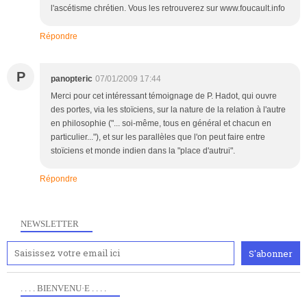
l'ascétisme chrétien. Vous les retrouverez sur www.foucault.info
Répondre
P
panopteric
07/01/2009 17:44
Merci pour cet intéressant témoignage de P. Hadot, qui ouvre
des portes, via les stoïciens, sur la nature de la relation à l'autre
en philosophie ("... soi-même, tous en général et chacun en
particulier..."), et sur les parallèles que l'on peut faire entre
stoïciens et monde indien dans la "place d'autrui".
Répondre
NEWSLETTER
. . . . BIENVENU·E . . . .