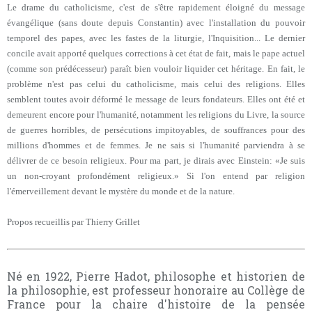
Le drame du catholicisme, c'est de s'être rapidement éloigné du message
évangélique (sans doute depuis Constantin) avec l'installation du pouvoir
temporel des papes, avec les fastes de la liturgie, l'Inquisition... Le dernier
concile avait apporté quelques corrections à cet état de fait, mais le pape actuel
(comme son prédécesseur) paraît bien vouloir liquider cet héritage. En fait, le
problème n'est pas celui du catholicisme, mais celui des religions. Elles
semblent toutes avoir déformé le message de leurs fondateurs. Elles ont été et
demeurent encore pour l'humanité, notamment les religions du Livre, la source
de guerres horribles, de persécutions impitoyables, de souffrances pour des
millions d'hommes et de femmes. Je ne sais si l'humanité parviendra à se
délivrer de ce besoin religieux. Pour ma part, je dirais avec Einstein: «Je suis
un non-croyant profondément religieux.» Si l'on entend par religion
l'émerveillement devant le mystère du monde et de la nature.
Propos recueillis par Thierry Grillet
Né en 1922, Pierre Hadot, philosophe et historien de
la philosophie, est professeur honoraire au Collège de
France pour la chaire d'histoire de la pensée