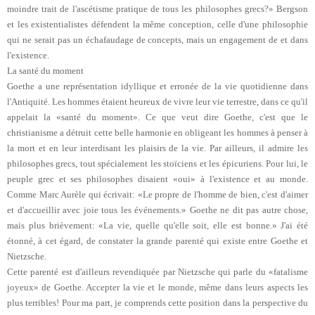
moindre trait de l'ascétisme pratique de tous les philosophes grecs?» Bergson
et les existentialistes défendent la même conception, celle d'une philosophie
qui ne serait pas un échafaudage de concepts, mais un engagement de et dans
l'existence.
La santé du moment
Goethe a une représentation idyllique et erronée de la vie quotidienne dans
l'Antiquité. Les hommes étaient heureux de vivre leur vie terrestre, dans ce qu'il
appelait la «santé du moment». Ce que veut dire Goethe, c'est que le
christianisme a détruit cette belle harmonie en obligeant les hommes à penser à
la mort et en leur interdisant les plaisirs de la vie. Par ailleurs, il admire les
philosophes grecs, tout spécialement les stoïciens et les épicuriens. Pour lui, le
peuple grec et ses philosophes disaient «oui» à l'existence et au monde.
Comme Marc Aurèle qui écrivait: «Le propre de l'homme de bien, c'est d'aimer
et d'accueillir avec joie tous les événements.» Goethe ne dit pas autre chose,
mais plus brièvement: «La vie, quelle qu'elle soit, elle est bonne.» J'ai été
étonné, à cet égard, de constater la grande parenté qui existe entre Goethe et
Nietzsche.
Cette parenté est d'ailleurs revendiquée par Nietzsche qui parle du «fatalisme
joyeux» de Goethe. Accepter la vie et le monde, même dans leurs aspects les
plus terribles! Pour ma part, je comprends cette position dans la perspective du