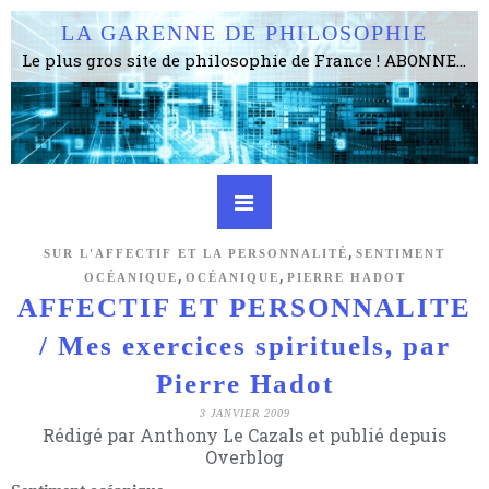
LA GARENNE DE PHILOSOPHIE
Le plus gros site de philosophie de France ! ABONNEZ-VOUS ! 4115 Articles, 1634 abonné·e·s, depuis 2006 . . . . . . . . 2 852 214 pages vues jusqu'à présent. Prestance et être apte à un plus grand nombre de choses.
,
SUR L'AFFECTIF ET LA PERSONNALITÉ
SENTIMENT
,
,
OCÉANIQUE
OCÉANIQUE
PIERRE HADOT
AFFECTIF ET PERSONNALITE
/ Mes exercices spirituels, par
Pierre Hadot
3 JANVIER 2009
Rédigé par Anthony Le Cazals et publié depuis
Overblog