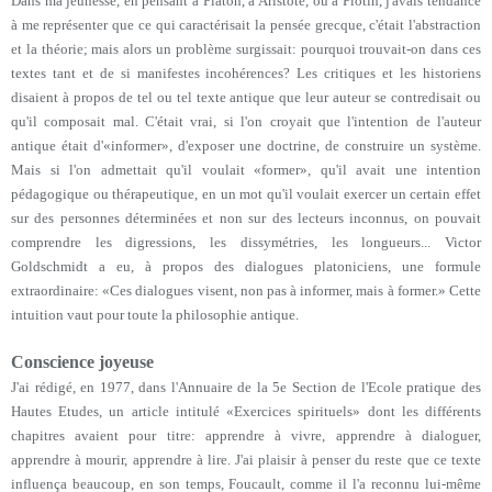
Dans ma jeunesse, en pensant à Platon, à Aristote, ou à Plotin, j'avais tendance
à me représenter que ce qui caractérisait la pensée grecque, c'était l'abstraction
et la théorie; mais alors un problème surgissait: pourquoi trouvait-on dans ces
textes tant et de si manifestes incohérences? Les critiques et les historiens
disaient à propos de tel ou tel texte antique que leur auteur se contredisait ou
qu'il composait mal. C'était vrai, si l'on croyait que l'intention de l'auteur
antique était d'«informer», d'exposer une doctrine, de construire un système.
Mais si l'on admettait qu'il voulait «former», qu'il avait une intention
pédagogique ou thérapeutique, en un mot qu'il voulait exercer un certain effet
sur des personnes déterminées et non sur des lecteurs inconnus, on pouvait
comprendre les digressions, les dissymétries, les longueurs... Victor
Goldschmidt a eu, à propos des dialogues platoniciens, une formule
extraordinaire: «Ces dialogues visent, non pas à informer, mais à former.» Cette
intuition vaut pour toute la philosophie antique.
Conscience joyeuse
J'ai rédigé, en 1977, dans l'Annuaire de la 5e Section de l'Ecole pratique des
Hautes Etudes, un article intitulé «Exercices spirituels» dont les différents
chapitres avaient pour titre: apprendre à vivre, apprendre à dialoguer,
apprendre à mourir, apprendre à lire. J'ai plaisir à penser du reste que ce texte
influença beaucoup, en son temps, Foucault, comme il l'a reconnu lui-même