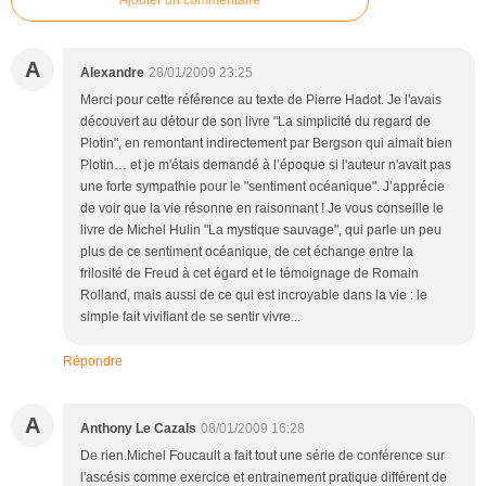
Ajouter un commentaire
A
Alexandre
28/01/2009 23:25
Merci pour cette référence au texte de Pierre Hadot. Je l'avais
découvert au détour de son livre "La simplicité du regard de
Plotin", en remontant indirectement par Bergson qui aimait bien
Plotin… et je m'étais demandé à l’époque si l'auteur n'avait pas
une forte sympathie pour le "sentiment océanique". J’apprécie
de voir que la vie résonne en raisonnant ! Je vous conseille le
livre de Michel Hulin "La mystique sauvage", qui parle un peu
plus de ce sentiment océanique, de cet échange entre la
frilosité de Freud à cet égard et le témoignage de Romain
Rolland, mais aussi de ce qui est incroyable dans la vie : le
simple fait vivifiant de se sentir vivre...
Répondre
A
Anthony Le Cazals
08/01/2009 16:28
De rien.Michel Foucault a fait tout une série de conférence sur
l'ascésis comme exercice et entrainement pratique différent de