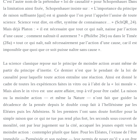
C’est l’autre nom de la prétendue « loi de causalité » pour Schopenhauer. Dans
la limitation ainsi fixée, Schopenhauer insiste sur : « L’importance du principe
de raison suffisante [qui] est si grande que l’on peut l’appeler l’assise de toute
science. Science veut dire, en effet, système de connaissance… » (SchQR_24).
Mais déjà Platon : « il est nécessaire que tout ce qui naît, naisse par l’action
d’une cause ; comment naîtrait-il autrement ? » (Philèbe 26e) ou dans le Timée
(28a) « tout ce qui naît, naît nécessairement par l’action d’une cause, car il est
impossible que quoi que ce soit puisse naître sans cause ».
La science classique repose sur le principe de moindre action avant même de
partir du principe d’inertie. Ce dernier n’est que le pendant de la loi de
causalité pour laquelle toute action entraîne une réaction. Ainsi est donné le
cadre de toutes les expériences faites in vitro ou à l’abri de la « loi morale ».
Mais alors le in vivo est une autre affaire, trop à vif pour être cadré. La raison
ou la moindre action — et même la Nature — n’ont fait que guider la
décadence de la pensée depuis le double coup fait à l’hellénisme par les
Eléates puis les Athéniens. Si les premiers l’ont sans doute fortifier pour la
simple raison que ce qui ne tue pas rend plus fort, les seconds sous couvert de
moralité, ont par leur jugement sur la cité, accaparé les jeunes esprit vers la
moindre action : contempler plutôt que faire. Pour les Eléates, l’extase de l’être
immobile — Parménide et son poème — leur permis de poser qu’il y a un être