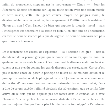
infini du mouvement, stoppant net le mouvement — Zénon — . Pour les
Athéniens, Socrate déboulant sur l’agora, toute action avait une raison morale
et cette raison, cette intelligence comme moyen de progrès moral, le
déraisonnable dans les passions, le manquement à l'utilité dans le mal-être. /
Platon dit non ! C'est l'amour du bien qui apporte le progrès moral ; mais
l'intelligence est nécessaire à la saisie du bien. C’en était fini de l’hellénisme,
car vint le désir de science plus que de sagesse. Le désir de connaissance plus
que d’une vie immorale.
De la recherche des causes, de l’Epistémè — la « science » en grec — naît la
décadence de la pensée grecque qui se coupe de sa source, qui est non une
quelconque cause mais la joute. C’est pourquoi le discours était tranchant et
concis et non étendu comme les grands discours des enseignants. Car ce n’est
pas la même chose de poser le principe de raison ou de moindre action et le
principe du combat ou de la plus grande action. Que tout naisse nécessairement
de l’action d’une cause n’est pas que tout naisse de l’issue d’un combat, c’est-
à-dire de ce qui excède l’affinité viscérale des adversaires : que ce soit la fuite
active ou le tiers qui ne s’épuise pas ses forces dans le combat. On a avec
Platon et Aristote préféré la connaissance distante à l’épreuve de la vie. On
pourra toujours dire que l’on a placé la vie dans le formol, qu’on l’a mise en