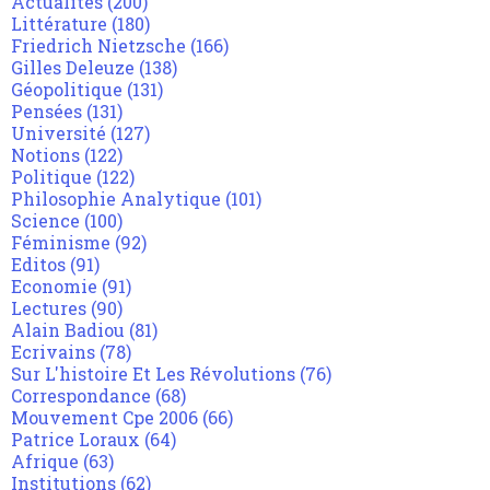
Actualités
(200)
Littérature
(180)
Friedrich Nietzsche
(166)
Gilles Deleuze
(138)
Géopolitique
(131)
Pensées
(131)
Université
(127)
Notions
(122)
Politique
(122)
Philosophie Analytique
(101)
Science
(100)
Féminisme
(92)
Editos
(91)
Economie
(91)
Lectures
(90)
Alain Badiou
(81)
Ecrivains
(78)
Sur L'histoire Et Les Révolutions
(76)
Correspondance
(68)
Mouvement Cpe 2006
(66)
Patrice Loraux
(64)
Afrique
(63)
Institutions
(62)