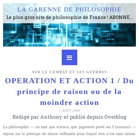
LA GARENNE DE PHILOSOPHIE
Le plus gros site de philosophie de France ! ABONNEZ-VOUS ! 4115 Articles, 1634 abonné·e·s, depuis 2006 . . . . . . . . 2 852 214 pages vues jusqu'à présent. Prestance et être apte à un plus grand nombre de choses.
SUR LE COMBAT ET LES GUERRES
OPERATION ET ACTION 1 / Du
principe de raison ou de la
moindre action
1 AOÛT 2008
Rédigé par Anthony et publié depuis Overblog
La philosophie — en tant que science, que jugement porté sur l’existence —
repose sur le principe de raison suffisante pour lequel rien n’est sans raison.