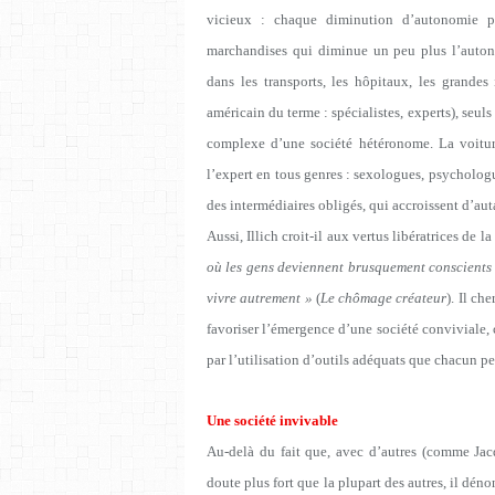
vicieux : chaque diminution d’autonomie p
marchandises qui diminue un peu plus l’autono
dans les transports, les hôpitaux, les grandes 
américain du terme : spécialistes, experts), seu
complexe d’une société hétéronome. La voiture 
l’expert en tous genres : sexologues, psycholo
des intermédiaires obligés, qui accroissent d’au
Aussi, Illich croit-il aux vertus libératrices de la
où les gens deviennent brusquement conscients d
vivre autrement »
(
Le chômage créateur
). Il ch
favoriser l’émergence d’une société conviviale, 
par l’utilisation d’outils adéquats que chacun peu
Une société invivable
Au-delà du fait que, avec d’autres (comme Ja
doute plus fort que la plupart des autres, il déno