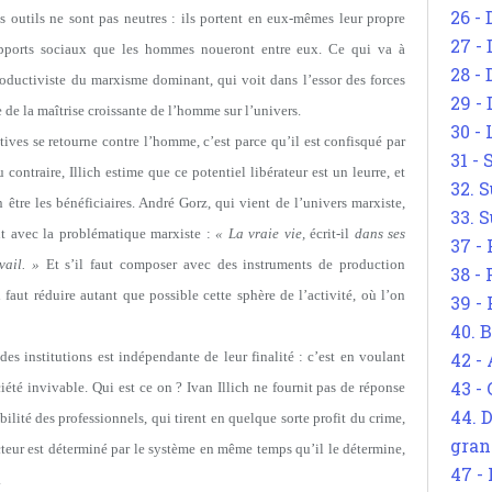
26 - 
s outils ne sont pas neutres : ils portent en eux-mêmes leur propre
27 -
 rapports sociaux que les hommes noueront entre eux. Ce qui va à
28 - 
productiviste du marxisme dominant, qui voit dans l’essor des forces
29 -
 de la maîtrise croissante de l’homme sur l’univers.
30 -
ctives se retourne contre l’homme, c’est parce qu’il est confisqué par
31 -
 contraire, Illich estime que ce potentiel libérateur est un leurre, et
32. S
 être les bénéficiaires. André Gorz, qui vient de l’univers marxiste,
33. S
nt avec la problématique marxiste :
« La vraie vie,
écrit-il
dans ses
37 -
vail. »
Et s’il faut composer avec des instruments de production
38 -
l faut réduire autant que possible cette sphère de l’activité, où l’on
39 -
40. 
es institutions est indépendante de leur finalité : c’est en voulant
42 -
43 -
été invivable. Qui est ce on ? Ivan Illich ne fournit pas de réponse
44. 
bilité des professionnels, qui tirent en quelque sorte profit du crime,
gran
cteur est déterminé par le système en même temps qu’il le détermine,
47 -
.