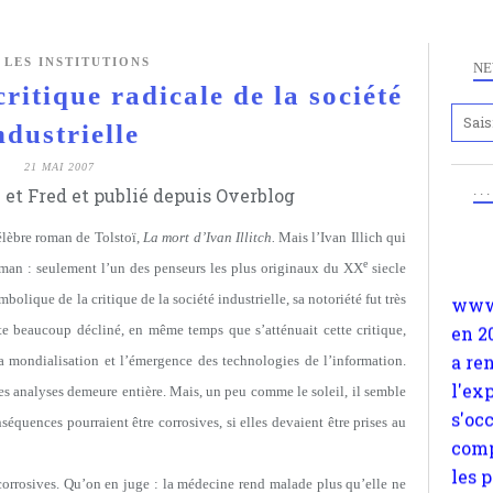
 LES INSTITUTIONS
NE
itique radicale de la société
ndustrielle
Anc
21 MAI 2007
www.
. .
et Fred et publié depuis Overblog
en 2
a re
célèbre roman de Tolstoï,
La mort d’Ivan Illitch.
Mais l’Ivan Illich qui
l'ex
e
roman : seulement l’un des penseurs les plus originaux du XX
siecle
s'oc
olique de la critique de la société industrielle, sa notoriété fut très
comp
te beaucoup décliné, en même temps que s’atténuait cette critique,
les 
 la mondialisation et l’émergence des technologies de l’information.
suiv
 ses analyses demeure entière. Mais, un peu comme le soleil, il semble
Surp
séquences pourraient être corrosives, si elles devaient être prises au
méta
avon
 corrosives. Qu’on en juge : la médecine rend malade plus qu’elle ne
d'em