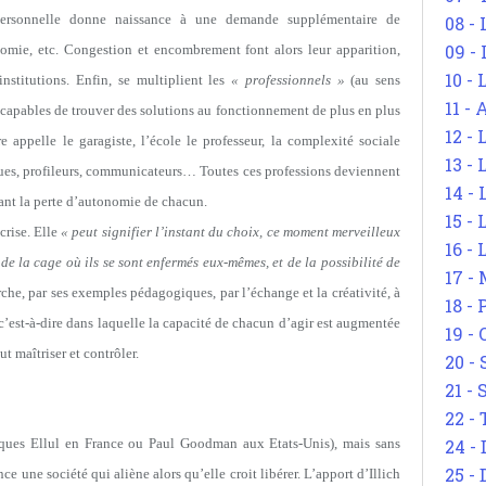
ersonnelle donne naissance à une demande supplémentaire de
08 -
09 -
mie, etc. Congestion et encombrement font alors leur apparition,
10 -
institutions. Enfin, se multiplient les
« professionnels »
(au sens
11 -
ls capables de trouver des solutions au fonctionnement de plus en plus
12 - 
appelle le garagiste, l’école le professeur, la complexité sociale
13 -
gues, profileurs, communicateurs… Toutes ces professions deviennent
14 - 
tant la perte d’autonomie de chacun.
15 -
 crise. Elle
« peut signifier l’instant du choix, ce moment merveilleux
16 - 
e la cage où ils se sont enfermés eux-mêmes, et de la possibilité de
17 - 
erche, par ses exemples pédagogiques, par l’échange et la créativité, à
18 -
c’est-à-dire dans laquelle la capacité de chacun d’agir est augmentée
19 -
t maîtriser et contrôler.
20 -
21 - 
22 - 
cques Ellul en France ou Paul Goodman aux Etats-Unis), mais sans
24 - 
25 - 
nce une société qui aliène alors qu’elle croit libérer. L’apport d’Illich