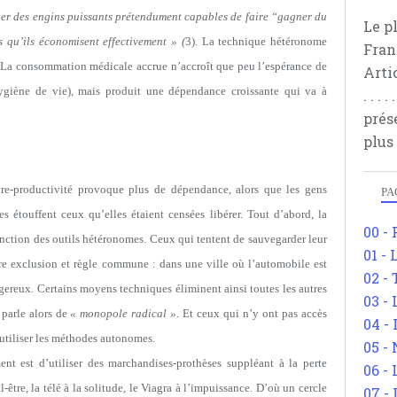
quer des engins puissants prétendument capables de faire “gagner du
Le p
 qu’ils économisent effectivement » (
3). La technique hétéronome
Fran
e. La consommation médicale accrue n’accroît que peu l’espérance de
Arti
ygiène de vie), mais produit une dépendance croissante qui va à
. . .
prés
plus
tre-productivité provoque plus de dépendance, alors que les gens
PA
 étouffent ceux qu’elles étaient censées libérer. Tout d’abord, la
00 -
onction des outils hétéronomes. Ceux qui tentent de sauvegarder leur
01 - 
re exclusion et règle commune : dans une ville où l’automobile est
02 -
gereux. Certains moyens techniques éliminent ainsi toutes les autres
03 -
 parle alors de
« monopole radical »
. Et ceux qui n’y ont pas accès
04 -
 utiliser les méthodes autonomes.
05 -
nt est d’utiliser des marchandises-prothèses suppléant à la perte
06 -
re, la télé à la solitude, le Viagra à l’impuissance. D’où un cercle
07 -