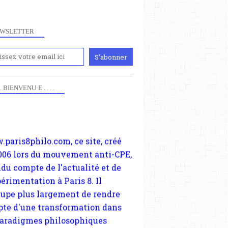
WSLETTER
iennement
paris8philo.com, ce site, créé
 . . BIENVENU·E . . . .
006 lors du mouvement anti-CPE,
ndu compte de l'actualité et de
périmentation à Paris 8. Il
cupe plus largement de rendre
te d'une transformation dans
paradigmes philosophiques
ant la pensée du Dehors ou du
li, omme la nomme les
physiciens classique. Nous
s quant à nous déjà basculé
blée dans la modernité