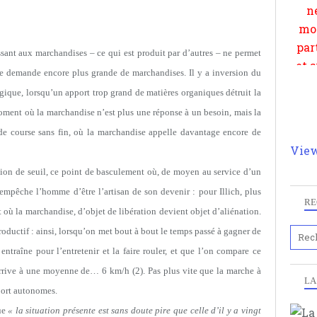
ssant aux marchandises – ce qui est produit par d’autres – ne permet
une demande encore plus grande de marchandises. Il y a inversion du
que, lorsqu’un apport trop grand de matières organiques détruit la
moment où la marchandise n’est plus une réponse à un besoin, mais la
e course sans fin, où la marchandise appelle davantage encore de
View
tion de seuil, ce point de basculement où, de moyen au service d’un
empêche l’homme d’être l’artisan de son devenir : pour Illich, plus
RE
ù la marchandise, d’objet de libération devient objet d’aliénation.
oductif : ainsi, lorsqu’on met bout à bout le temps passé à gagner de
entraîne pour l’entretenir et la faire rouler, et que l’on compare ce
rrive à une moyenne de… 6 km/h (2). Pas plus vite que la marche à
LA
port autonomes.
ue
« la situation présente est sans doute pire que celle d’il y a vingt