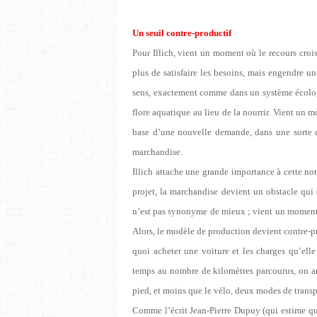
Un seuil contre-productif
Pour Illich, vient un moment où le recours croi
plus de satisfaire les besoins, mais engendre 
sens, exactement comme dans un système écologi
flore aquatique au lieu de la nourrir. Vient un 
base d’une nouvelle demande, dans une sorte d
marchandise.
Illich attache une grande importance à cette no
projet, la marchandise devient un obstacle qui 
n’est pas synonyme de mieux ; vient un moment o
Alors, le modèle de production devient contre-pr
quoi acheter une voiture et les charges qu’elle 
temps au nombre de kilomètres parcourus, on a
pied, et moins que le vélo, deux modes de trans
Comme l’écrit Jean-Pierre Dupuy (qui estime q