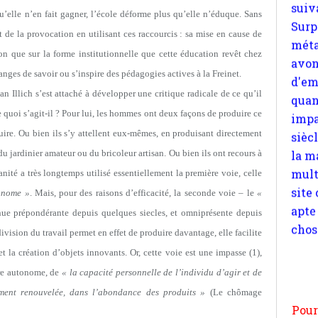
u’elle n’en fait gagner, l’école déforme plus qu’elle n’éduque. Sans
quan
impa
ût de la provocation en utilisant ces raccourcis : sa mise en cause de
sièc
on que sur la forme institutionnelle que cette éducation revêt chez
la m
nges de savoir ou s’inspire des pédagogies actives à la Freinet.
mult
an Illich s’est attaché à développer une critique radicale de ce qu’il
site
e quoi s’agit-il ? Pour lui, les hommes ont deux façons de produire ce
apte
uire. Ou bien ils s’y attellent eux-mêmes, en produisant directement
chos
du jardinier amateur ou du bricoleur artisan. Ou bien ils ont recours à
ité a très longtemps utilisé essentiellement la première voie, celle
onome »
. Mais, pour des raisons d’efficacité, la seconde voie – le
«
ue prépondérante depuis quelques siecles, et omniprésente depuis
vision du travail permet en effet de produire davantage, elle facilite
Pour
 la création d’objets innovants. Or, cette voie est une impasse (1),
n
tre autonome, de
« la capacité personnelle de l’individu d’agir et de
moi
par
mment renouvelée, dans l’abondance des produits »
(Le chômage
et 