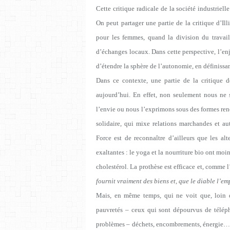
Cette critique radicale de la société industriel
On peut partager une partie de la critique d’Il
pour les femmes, quand la division du travail
d’échanges locaux. Dans cette perspective, l’en
d’étendre la sphère de l’autonomie, en définissan
Dans ce contexte, une partie de la critique d
aujourd’hui. En effet, non seulement nous ne
l’envie ou nous l’exprimons sous des formes re
solidaire, qui mixe relations marchandes et a
Force est de reconnaître d’ailleurs que les al
exaltantes : le yoga et la nourriture bio ont moi
cholestérol. La prothèse est efficace et, comme 
fournit vraiment des biens et, que le diable l’em
Mais, en même temps, qui ne voit que, loin d
pauvretés – ceux qui sont dépourvus de télépho
problèmes – déchets, encombrements, énergie… Au