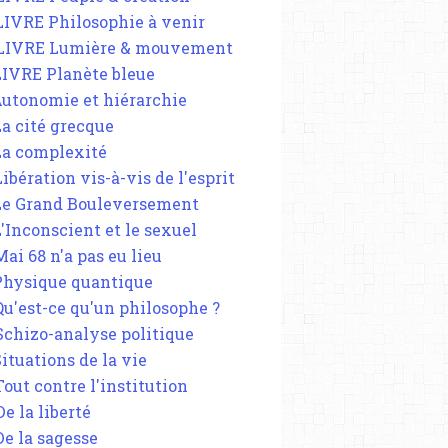
 LIVRE Philosophie à venir
 LIVRE Lumière & mouvement
 LIVRE Planète bleue
 Autonomie et hiérarchie
La cité grecque
 La complexité
Libération vis-à-vis de l'esprit
 Le Grand Bouleversement
L'Inconscient et le sexuel
Mai 68 n'a pas eu lieu
 Physique quantique
 Qu'est-ce qu'un philosophe ?
 Schizo-analyse politique
Situations de la vie
Tout contre l'institution
De la liberté
De la sagesse