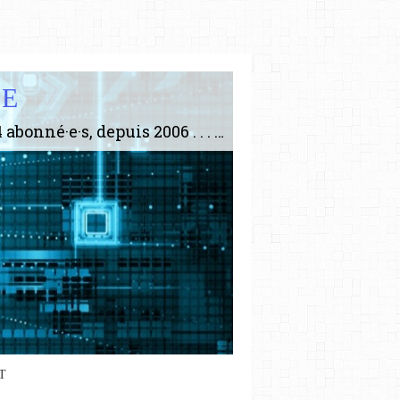
IE
Le plus gros site de philosophie de France ! ABONNEZ-VOUS ! 4115 Articles, 1634 abonné·e·s, depuis 2006 . . . . . . . . 2 852 214 pages vues jusqu'à présent. Prestance et être apte à un plus grand nombre de choses.
T