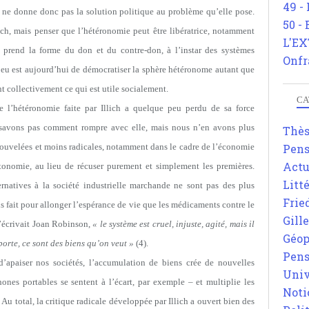
49 -
le ne donne donc pas la solution politique au problème qu’elle pose.
50 -
lich, mais penser que l’hétéronomie peut être libératrice, notamment
L'EX
 prend la forme du don et du contre-don, à l’instar des systèmes
Onfr
jeu est aujourd’hui de démocratiser la sphère hétéronome autant que
t collectivement ce qui est utile socialement.
CA
e l’hétéronomie faite par Illich a quelque peu perdu de sa force
 savons pas comment rompre avec elle, mais nous n’en avons plus
Thè
nouvelées et moins radicales, notamment dans le cadre de l’économie
Pens
Actu
utonomie, au lieu de récuser purement et simplement les premières.
Litt
ternatives à la société industrielle marchande ne sont pas des plus
Frie
ns fait pour allonger l’espérance de vie que les médicaments contre le
Gill
l’écrivait Joan Robinson,
« le système est cruel, injuste, agité, mais il
Géop
porte, ce sont des biens qu’on veut »
(4).
Pens
’apaiser nos sociétés, l’accumulation de biens crée de nouvelles
Univ
nes portables se sentent à l’écart, par exemple – et multiplie les
Noti
 total, la critique radicale développée par Illich a ouvert bien des