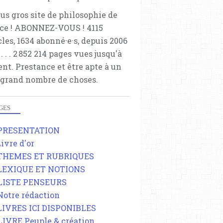
lus gros site de philosophie de
ce ! ABONNEZ-VOUS ! 4115
cles, 1634 abonné·e·s, depuis 2006
 . . . . . 2 852 214 pages vues jusqu'à
ent. Prestance et être apte à un
 grand nombre de choses.
GES
 PRESENTATION
Livre d'or
 THEMES ET RUBRIQUES
 LEXIQUE ET NOTIONS
 LISTE PENSEURS
 Notre rédaction
 LIVRES ICI DISPONIBLES
 LIVRE Peuple & création