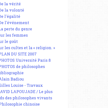
De la vérité
 De la volonté
De l'égalité
 De l'événement
 La perte du genre
 Sur les femmes
ur le goût
ur les cultes et la « religion. »
 PLAN DU SITE 2007
 PHOTOS Université Paris 8
 PHOTOS de philosophes
Bibliographie
 Alain Badiou
 Gilles Louise - Travaux
DAVID LAPOUJADE / Le plus
ds des philosophes vivants
 Philosophie chinoise