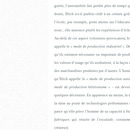
guérit, l’automobile fait perdre plus de temps q
doute, Illich a-t-il parfois cédé à un certain go
l’école, par exemple, porte moins sur l’éducati
nous ; elle annonce plutôt les expériences d’écha
Au-delà de cet aspect volontiers provocateur, Iv
appelle le
« mode de production industriel »
. D
qu’ils estiment nécessaire ou important de prod
les valeurs d’usage qu’ils souhaitent, à la façon 
des marchandises produites par d’autres. L’human
qu’Illich appelle le
« mode de production aut
mode de production hétéronome »
– est deven
quelques décennies. En apparence au moins, la di
la mise au point de technologies performantes et
parce qu’elle prive l’homme de sa capacité à ê
fabriquer, qui résulte de l’escalade, consta
créateur).