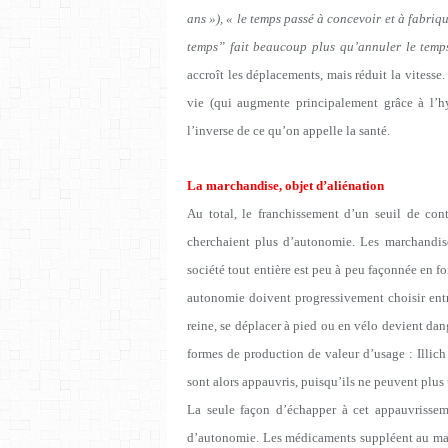
ans »), « le temps passé à concevoir et à fabri
temps” fait beaucoup plus qu’annuler le temps
accroît les déplacements, mais réduit la vitess
vie (qui augmente principalement grâce à l’h
l’inverse de ce qu’on appelle la santé.
La marchandise, objet d’aliénation
Au total, le franchissement d’un seuil de con
cherchaient plus d’autonomie. Les marchandises
société tout entière est peu à peu façonnée en f
autonomie doivent progressivement choisir ent
reine, se déplacer à pied ou en vélo devient dan
formes de production de valeur d’usage : Illich
sont alors appauvris, puisqu’ils ne peuvent plus
La seule façon d’échapper à cet appauvrisseme
d’autonomie. Les médicaments suppléent au mal-êt