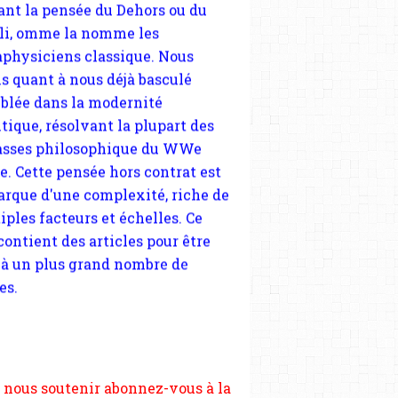
tique, résolvant la plupart des
sses philosophique du WWe
le. Cette pensée hors contrat est
arque d'une complexité, riche de
iples facteurs et échelles. Ce
 contient des articles pour être
 à un plus grand nombre de
es.
 nous soutenir abonnez-vous à la
ewsletter gratuite (2 mails par
s), commentez sans hésitation,
tagez le contenu sur les réseaux
si vous le pouvez faîtes des liens