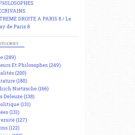
 PHILOSOPHES
 ECRIVAINS
TREME DROITE A PARIS 8 / Le
ay de Paris 8
TÉGORIES
se
(289)
eurs Et Philosophes
(249)
alités
(200)
érature
(180)
drich Nietzsche
(166)
es Deleuze
(138)
olitique
(131)
ées
(131)
ersité
(127)
ons
(122)