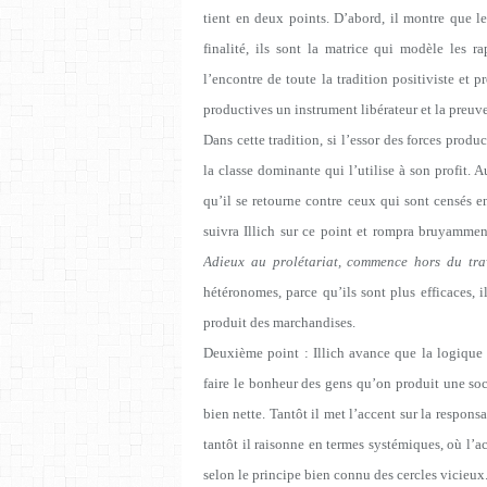
tient en deux points. D’abord, il montre que le
finalité, ils sont la matrice qui modèle les
l’encontre de toute la tradition positiviste et 
productives un instrument libérateur et la preuve
Dans cette tradition, si l’essor des forces produ
la classe dominante qui l’utilise à son profit. Au
qu’il se retourne contre ceux qui sont censés en
suivra Illich sur ce point et rompra bruyamme
Adieux au prolétariat, commence hors du tra
hétéronomes, parce qu’ils sont plus efficaces, i
produit des marchandises.
Deuxième point : Illich avance que la logique d
faire le bonheur des gens qu’on produit une soci
bien nette. Tantôt il met l’accent sur la responsa
tantôt il raisonne en termes systémiques, où l’a
selon le principe bien connu des cercles vicieux