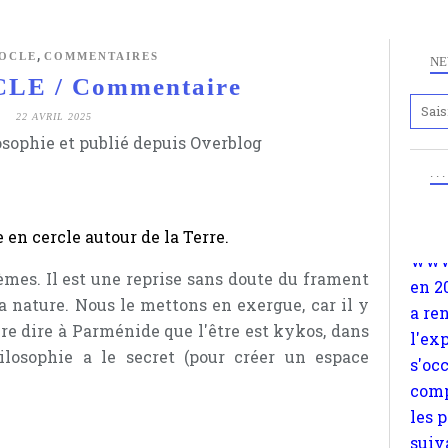
,
OCLE
COMMENTAIRES
NE
E / Commentaire
22 AVRIL 2025
osophie et publié depuis Overblog
Anc
www.
. .
en 2
a re
 en cercle autour de la Terre.
l'ex
s'oc
èmes. Il est une reprise sans doute du frament
comp
 nature. Nous le mettons en exergue, car il y
les 
ire dire à Parménide que l'être est kykos, dans
suiv
losophie a le secret (pour créer un espace
Surp
méta
avon