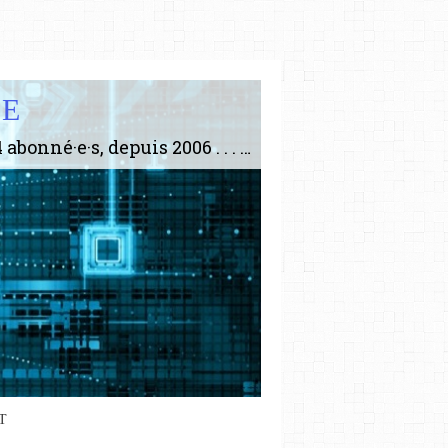
IE
Le plus gros site de philosophie de France ! ABONNEZ-VOUS ! 4115 Articles, 1634 abonné·e·s, depuis 2006 . . . . . . . . 2 852 214 pages vues jusqu'à présent. Prestance et être apte à un plus grand nombre de choses.
T