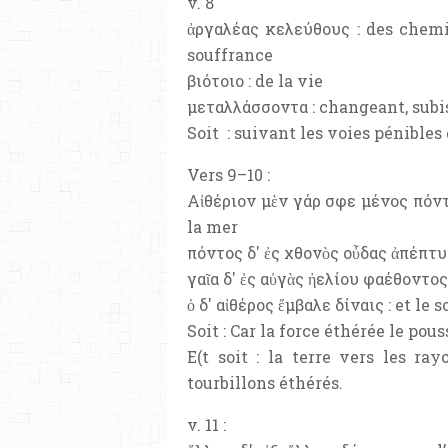
v. 8
ἀργαλέας κελεύθους : des chemin
souffrance
βιότοιο : de la vie
μεταλλάσσοντα : changeant, subi
Soit : suivant les voies pénibles
Vers 9–10 :
Αἰθέριον μὲν γάρ σφε μένος πόντο
la mer
πόντος δ' ἐς χθονὸς οὖδας ἀπέπτυσ
γαῖα δ' ἐς αὐγὰς ἠελίου φαέθοντος 
ὁ δ' αἰθέρος ἔμβαλε δίναις : et le s
Soit : Car la force éthérée le pous
E(t soit : la terre vers les ray
tourbillons éthérés.
v. 11 :