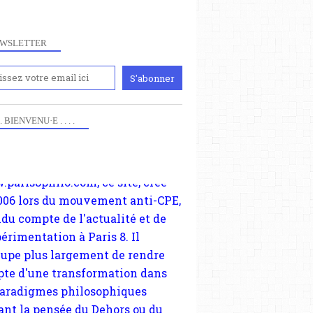
WSLETTER
iennement
paris8philo.com, ce site, créé
 . . BIENVENU·E . . . .
006 lors du mouvement anti-CPE,
ndu compte de l'actualité et de
périmentation à Paris 8. Il
cupe plus largement de rendre
te d'une transformation dans
paradigmes philosophiques
ant la pensée du Dehors ou du
li, omme la nomme les
physiciens classique. Nous
s quant à nous déjà basculé