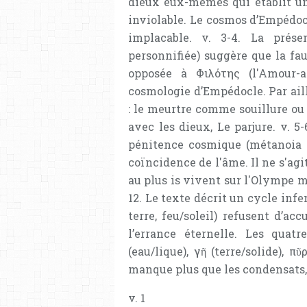
dieux eux-mêmes qui établit une
inviolable. Le cosmos d’Empédoc
implacable. v. 3-4. La prése
personnifiée) suggère que la fa
opposée à Φιλότης (l'Amour-a
cosmologie d’Empédocle. Par ail
: le meurtre comme souillure ou 
avec les dieux, Le parjure. v. 5
pénitence cosmique (métanoia 
coïncidence de l'âme. Il ne s'agi
au plus is vivent sur l'Olympe ma
12. Le texte décrit un cycle infer
terre, feu/soleil) refusent d’ac
l’errance éternelle. Les quat
(eau/lique), γῆ (terre/solide), π
manque plus que les condensats,
v. 1