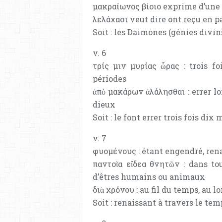
μακραίωνος βίοιο exprime d’une 
λελάχασι veut dire ont reçu en p
Soit : les Daimones (génies divins
v. 6
τρίς μιν μυρίας ὧρας : trois f
périodes
ἀπὸ μακάρων ἀλάλησθαι : errer lo
dieux
Soit : le font errer trois fois dix
v. 7
φυομένους : étant engendré, ren
παντοῖα εἴδεα θνητῶν : dans to
d’êtres humains ou animaux
διὰ χρόνου : au fil du temps, au l
Soit : renaissant à travers le te