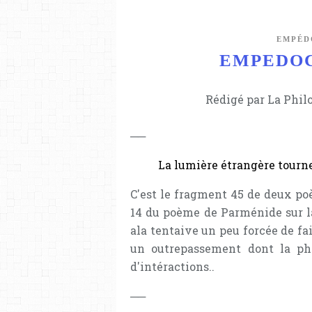
EMPÉD
EMPEDOCL
Rédigé par La Phil
──
La lumière étrangère tourne
C'est le fragment 45 de deux po
14 du poème de Parménide sur la
ala tentaive un peu forcée de fa
un outrepassement dont la phi
d'intéractions..
──