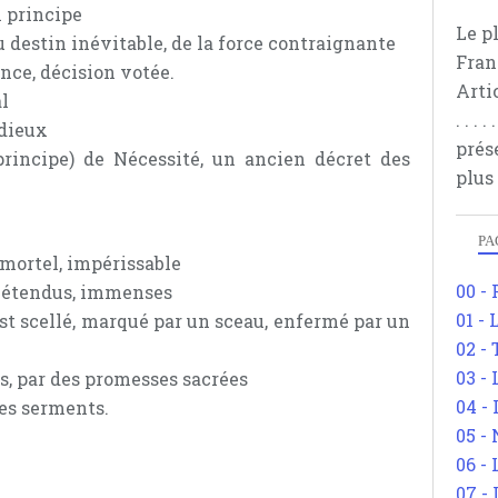
n principe
Le p
u destin inévitable, de la force contraignante
Fran
nce, décision votée.
Arti
l
. . .
 dieux
prés
principe) de Nécessité, un ancien décret des
plus
PA
immortel, impérissable
00 -
s, étendus, immenses
01 - 
st scellé, marqué par un sceau, enfermé par un
02 -
03 -
s, par des promesses sacrées
04 -
tes serments.
05 -
06 -
07 -