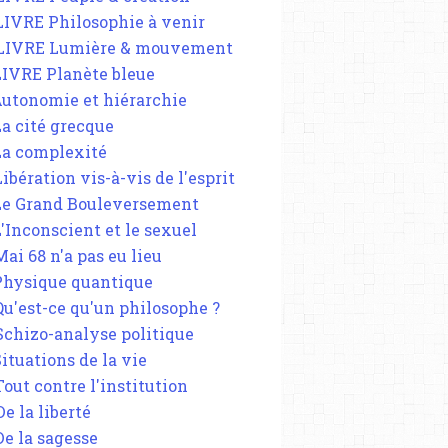
 LIVRE Philosophie à venir
 LIVRE Lumière & mouvement
 LIVRE Planète bleue
 Autonomie et hiérarchie
La cité grecque
 La complexité
Libération vis-à-vis de l'esprit
 Le Grand Bouleversement
L'Inconscient et le sexuel
Mai 68 n'a pas eu lieu
 Physique quantique
 Qu'est-ce qu'un philosophe ?
 Schizo-analyse politique
Situations de la vie
Tout contre l'institution
De la liberté
De la sagesse