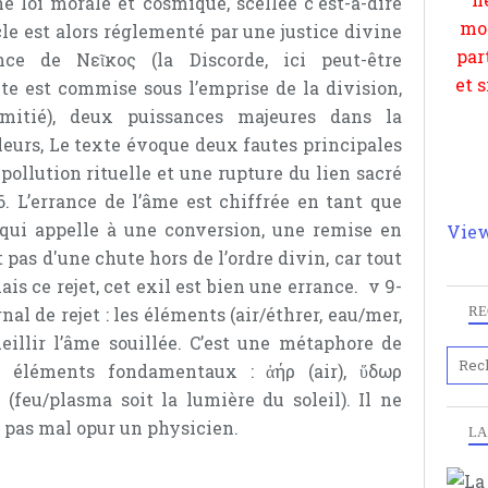
et 
 loi morale et cosmique, scellée c'est-à-dire
le est alors réglementé par une justice divine
nce de Νεῖκος (la Discorde, ici peut-être
ute est commise sous l’emprise de la division,
mitié), deux puissances majeures dans la
leurs, Le texte évoque deux fautes principales
pollution rituelle et une rupture du lien sacré
-6. L’errance de l’âme est chiffrée en tant que
qui appelle à une conversion, une remise en
View
t pas d'une chute hors de l’ordre divin, car tout
is ce rejet, cet exil est bien une errance. v 9-
nal de rejet : les éléments (air/éthrer, eau/mer,
RE
cueillir l’âme souillée. C’est une métaphore de
re éléments fondamentaux : ἀήρ (air), ὕδωρ
ῦρ (feu/plasma soit la lumière du soleil). Il ne
 pas mal opur un physicien.
LA