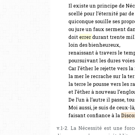
Il existe un principe de Néc
scellé pour l’éternité par d
quiconque souille ses propr
ou jure un faux serment dan
doit
errer
durant trente mil
loin des bienheureux,
renaissant à travers le tem
poursuivant les dures voies 
Car l’éther le rejette vers la
la mer le recrache sur la ter
la terre le pousse vers les r
et l’éther à nouveau l’englo
De l’un à l’autre il passe, to
Moi aussi, je suis de ceux-l
faisant confiance à la
Disco
v.1-2. La Νécessité est une for