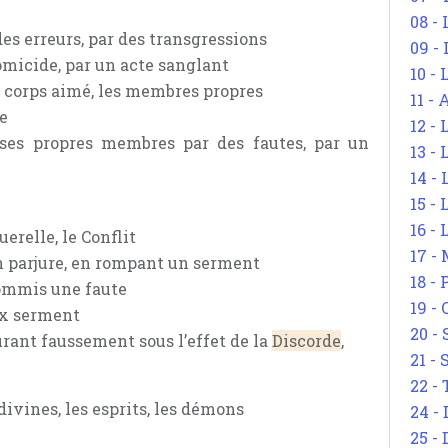
08 -
des erreurs, par des transgressions
09 -
omicide, par un acte sanglant
10 -
le corps aimé, les membres propres
11 -
ne
12 - 
 ses propres membres par des fautes, par un
13 -
14 - 
15 -
16 - 
uerelle, le Conflit
17 - 
 en parjure, en rompant un serment
18 -
commis une faute
19 -
ux serment
20 -
 jurant faussement sous l’effet de la
Discorde
,
21 - 
22 - 
divines, les esprits, les démons
24 - 
25 - 