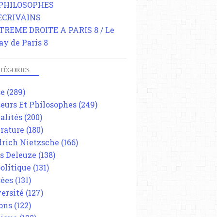
 PHILOSOPHES
 ECRIVAINS
TREME DROITE A PARIS 8 / Le
ay de Paris 8
TÉGORIES
se
(289)
eurs Et Philosophes
(249)
alités
(200)
érature
(180)
drich Nietzsche
(166)
es Deleuze
(138)
olitique
(131)
ées
(131)
ersité
(127)
ons
(122)