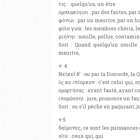
τις : quelqu’un, un être
ἀμπλακίηισι : par des fautes, par 
φόνωι : par un meurtre, par un h
φίλα γυῖα : les membres chéris, 
μιήνηι : souille, pollue, contami
Soit : Quand quelqu’un souille
meurtre,
v. 4
Νείκεΐ θ' : ou par la Discorde, la Q
ὅς κε ἐπίορκον : c'est celui qui,
ἁμαρτήσας : ayant fauté, ayant 
ἐπομόσσηι : jure, prononce un fa
Soit : ou s’il pèche en parjurant,
v.5
δαίμονες, ce sont les puissances 
οἵτε : ceux qui, qui