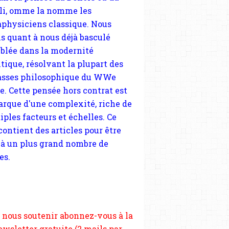
blée dans la modernité
tique, résolvant la plupart des
sses philosophique du WWe
le. Cette pensée hors contrat est
arque d'une complexité, riche de
iples facteurs et échelles. Ce
 contient des articles pour être
 à un plus grand nombre de
es.
 nous soutenir abonnez-vous à la
ewsletter gratuite (2 mails par
s), commentez sans hésitation,
tagez le contenu sur les réseaux