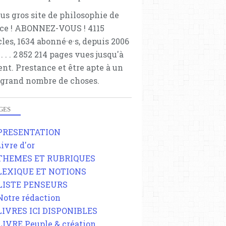
lus gros site de philosophie de
ce ! ABONNEZ-VOUS ! 4115
cles, 1634 abonné·e·s, depuis 2006
 . . . . . 2 852 214 pages vues jusqu'à
ent. Prestance et être apte à un
 grand nombre de choses.
GES
 PRESENTATION
Livre d'or
 THEMES ET RUBRIQUES
 LEXIQUE ET NOTIONS
 LISTE PENSEURS
 Notre rédaction
 LIVRES ICI DISPONIBLES
 LIVRE Peuple & création