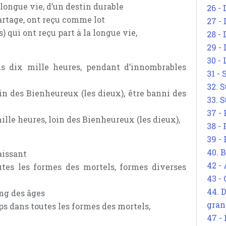
longue vie, d’un destin durable
26 - 
artage, ont reçu comme lot
27 -
) qui ont reçu part à la longue vie,
28 - 
29 -
30 -
ois dix mille heures, pendant d’innombrables
31 -
32. S
in des Bienheureux (les dieux), être banni des
33. S
37 -
 mille heures, loin des Bienheureux (les dieux),
38 -
39 -
40. 
aissant
42 -
utes les formes des mortels, formes diverses
43 -
44. 
ong des âges
gran
mps dans toutes les formes des mortels,
47 -