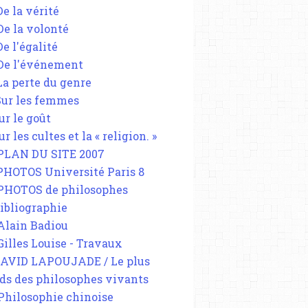
De la vérité
 De la volonté
De l'égalité
 De l'événement
 La perte du genre
 Sur les femmes
ur le goût
ur les cultes et la « religion. »
 PLAN DU SITE 2007
 PHOTOS Université Paris 8
 PHOTOS de philosophes
Bibliographie
 Alain Badiou
 Gilles Louise - Travaux
DAVID LAPOUJADE / Le plus
ds des philosophes vivants
 Philosophie chinoise