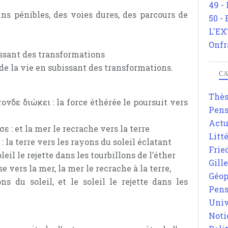
49 -
s pénibles, des voies dures, des parcours de
50 -
L'EX
Onfr
ssant des transformations
 de la vie en subissant des transformations.
CA
Thè
νδε διώκει : la force éthérée le poursuit vers
Pens
Actu
ε : et la mer le recrache vers la terre
Litt
: la terre vers les rayons du soleil éclatant
Frie
oleil le rejette dans les tourbillons de l’éther
Gill
se vers la mer, la mer le recrache à la terre,
Géop
ons du soleil, et le soleil le rejette dans les
Pens
Univ
Noti