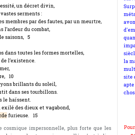
d'em
essité, un décret divin,
quan
e vastes serments :
impa
es membres par des fautes, par un meurtre,
sièc
s l’ardeur du combat,
la m
le saisons, 5
mult
site
ps dans toutes les formes mortelles,
apte
de l’existence.
chos
 mer,
re, 10
ayons brillants du soleil,
utit dans ses tourbillons.
us le haïssent.
Pour
à, exilé des dieux et vagabond,
n
rde
furieuse. 15
moi
par
ce cosmique impersonnelle, plus forte que les