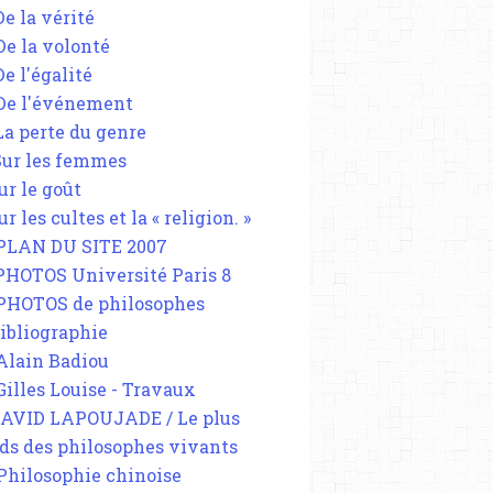
De la vérité
 De la volonté
De l'égalité
 De l'événement
 La perte du genre
 Sur les femmes
ur le goût
ur les cultes et la « religion. »
 PLAN DU SITE 2007
 PHOTOS Université Paris 8
 PHOTOS de philosophes
Bibliographie
 Alain Badiou
 Gilles Louise - Travaux
DAVID LAPOUJADE / Le plus
ds des philosophes vivants
 Philosophie chinoise