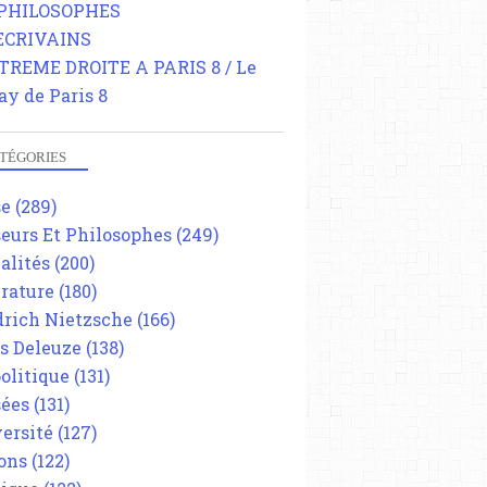
 PHILOSOPHES
 ECRIVAINS
TREME DROITE A PARIS 8 / Le
ay de Paris 8
TÉGORIES
se
(289)
eurs Et Philosophes
(249)
alités
(200)
érature
(180)
drich Nietzsche
(166)
es Deleuze
(138)
olitique
(131)
ées
(131)
ersité
(127)
ons
(122)