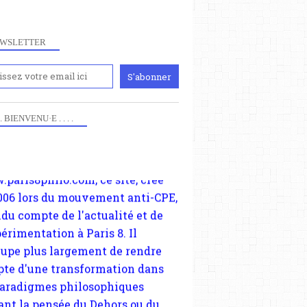
WSLETTER
iennement
paris8philo.com, ce site, créé
 . . BIENVENU·E . . . .
006 lors du mouvement anti-CPE,
ndu compte de l'actualité et de
périmentation à Paris 8. Il
cupe plus largement de rendre
te d'une transformation dans
paradigmes philosophiques
ant la pensée du Dehors ou du
li, omme la nomme les
physiciens classique. Nous
s quant à nous déjà basculé
blée dans la modernité