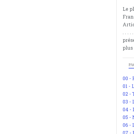
Le p
Fran
Arti
. . .
prés
plus
PA
00 -
01 - 
02 -
03 -
04 -
05 -
06 -
07 -