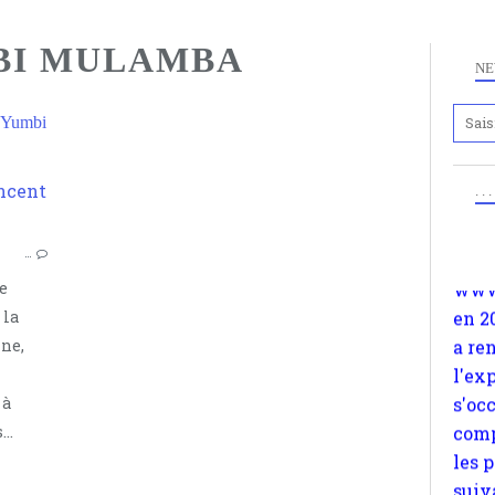
BI MULAMBA
NE
 Yumbi
Anc
www.
. .
en 2
PHILOSOPHIE AFRICAINE
a re
VINCENT YUMBI MULAMBA
l'ex
…
s'oc
e
comp
 la
les 
ne,
suiv
Surp
 à
méta
..
avon
d'em