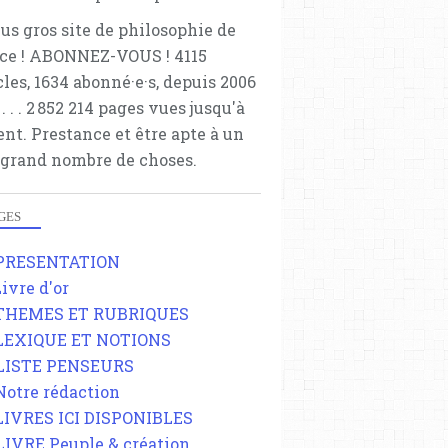
lus gros site de philosophie de
ce ! ABONNEZ-VOUS ! 4115
cles, 1634 abonné·e·s, depuis 2006
 . . . . . 2 852 214 pages vues jusqu'à
ent. Prestance et être apte à un
 grand nombre de choses.
GES
 PRESENTATION
Livre d'or
 THEMES ET RUBRIQUES
 LEXIQUE ET NOTIONS
 LISTE PENSEURS
 Notre rédaction
 LIVRES ICI DISPONIBLES
 LIVRE Peuple & création