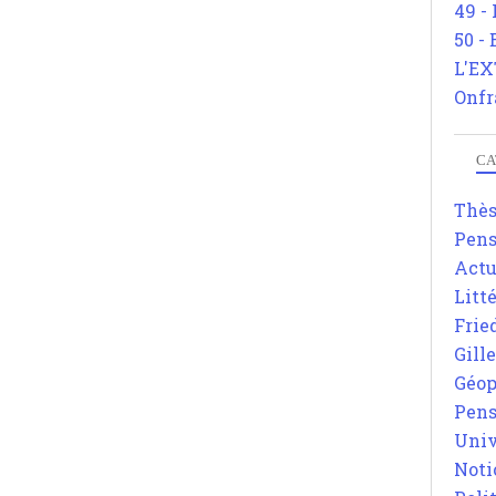
49 -
50 -
L'EX
Onfr
CA
Thè
Pens
Actu
Litt
Frie
Gill
Géop
Pens
Univ
Noti