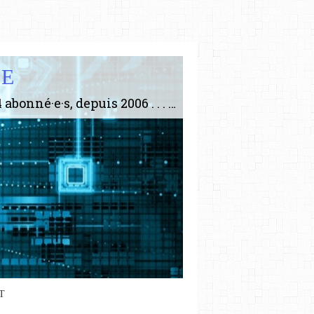
IE
Le plus gros site de philosophie de France ! ABONNEZ-VOUS ! 4115 Articles, 1634 abonné·e·s, depuis 2006 . . . . . . . . 2 852 214 pages vues jusqu'à présent. Prestance et être apte à un plus grand nombre de choses.
T