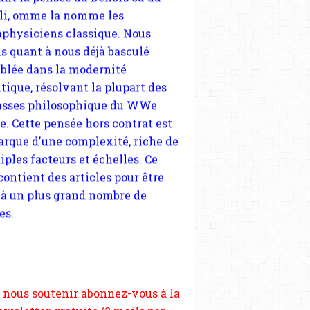
tique, résolvant la plupart des
sses philosophique du WWe
le. Cette pensée hors contrat est
arque d'une complexité, riche de
iples facteurs et échelles. Ce
 contient des articles pour être
 à un plus grand nombre de
es.
 nous soutenir abonnez-vous à la
ewsletter gratuite (2 mails par
s), commentez sans hésitation,
tagez le contenu sur les réseaux
si vous le pouvez faîtes des liens