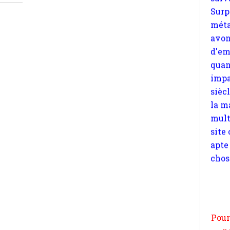
quan
impa
sièc
la m
mult
site
apte
chos
Pour
n
moi
par
et 