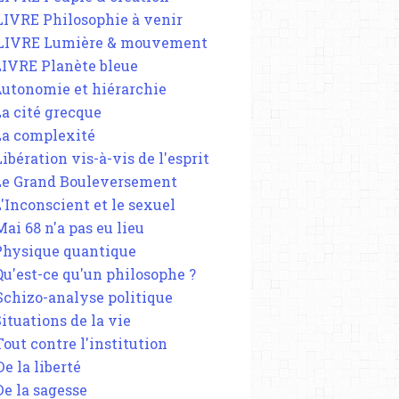
 LIVRE Philosophie à venir
 LIVRE Lumière & mouvement
 LIVRE Planète bleue
 Autonomie et hiérarchie
La cité grecque
 La complexité
Libération vis-à-vis de l'esprit
 Le Grand Bouleversement
L'Inconscient et le sexuel
Mai 68 n'a pas eu lieu
 Physique quantique
 Qu'est-ce qu'un philosophe ?
 Schizo-analyse politique
Situations de la vie
Tout contre l'institution
De la liberté
De la sagesse