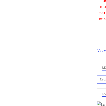
View
RE
LA