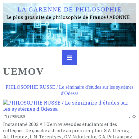
LA GARENNE DE PHILOSOPHIE
Le plus gros site de philosophie de France ! ABONNEZ-VOUS ! 4115 Articles, 1634 abonné·e·s, depuis 2006 . . . . . . . . 2 852 214 pages vues jusqu'à présent. Prestance et être apte à un plus grand nombre de choses.
UEMOV
PHILOSOPHIE RUSSE / Le séminaire d'études sur les systémes
d'Odessa
27/08/2019
…
Instantané 2003 A.I.Uemov avec des étudiants et des
collègues. De gauche à droite au premier plan: S.A. Uemov,
A.I. Uemov , L.N. Terentyev , O.V. Nikolenko, G.A. Polikarpov,