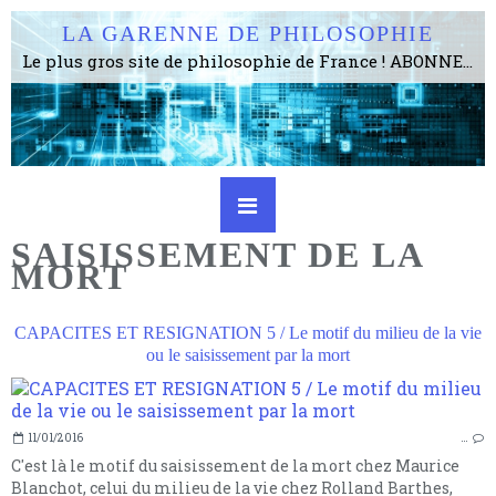
LA GARENNE DE PHILOSOPHIE
Le plus gros site de philosophie de France ! ABONNEZ-VOUS ! 4115 Articles, 1634 abonné·e·s, depuis 2006 . . . . . . . . 2 852 214 pages vues jusqu'à présent. Prestance et être apte à un plus grand nombre de choses.
SAISISSEMENT DE LA
MORT
CAPACITES ET RESIGNATION 5 / Le motif du milieu de la vie
ou le saisissement par la mort
11/01/2016
…
C'est là le motif du saisissement de la mort chez Maurice
Blanchot, celui du milieu de la vie chez Rolland Barthes,