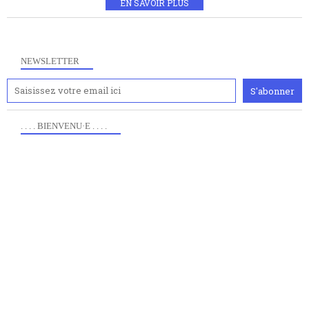
EN SAVOIR PLUS
NEWSLETTER
. . . . BIENVENU·E . . . .