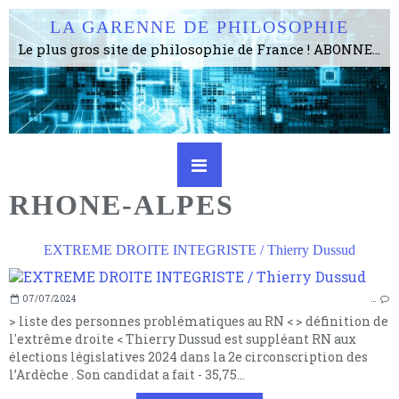
LA GARENNE DE PHILOSOPHIE
Le plus gros site de philosophie de France ! ABONNEZ-VOUS ! 4115 Articles, 1634 abonné·e·s, depuis 2006 . . . . . . . . 2 852 214 pages vues jusqu'à présent. Prestance et être apte à un plus grand nombre de choses.
RHONE-ALPES
EXTREME DROITE INTEGRISTE / Thierry Dussud
07/07/2024
…
> liste des personnes problématiques au RN < > définition de
l'extrême droite < Thierry Dussud est suppléant RN aux
élections législatives 2024 dans la 2e circonscription des
l’Ardèche . Son candidat a fait - 35,75...