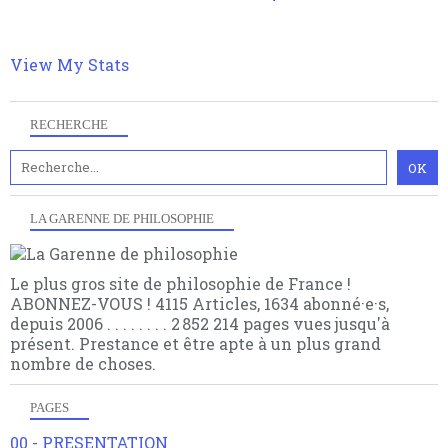
philosophique du WWe siècle. Cette pensée hors
contrat est la marque d'une complexité, riche de
multiples facteurs et échelles. Ce site contient des
View My Stats
articles pour être apte à un plus grand nombre de
choses.
RECHERCHE
LA GARENNE DE PHILOSOPHIE
Le plus gros site de philosophie de France !
ABONNEZ-VOUS ! 4115 Articles, 1634 abonné·e·s,
depuis 2006 . . . . . . . . 2 852 214 pages vues jusqu'à
présent. Prestance et être apte à un plus grand
nombre de choses.
PAGES
00 - PRESENTATION