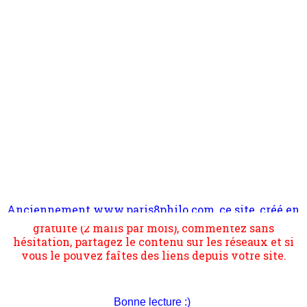
Anciennement www.paris8philo.com, ce site, créé en
Pour nous soutenir abonnez-vous à la newsletter
2006 lors du mouvement anti-CPE, a rendu compte de
gratuite (2 mails par mois), commentez sans
l'actualité et de l'expérimentation à Paris 8. Il
hésitation, partagez le contenu sur les réseaux et si
s'occupe plus largement de rendre compte d'une
vous le pouvez faîtes des liens depuis votre site.
transformation dans les paradigmes philosophiques
suivant la pensée du Dehors ou du Surpli, omme la
nomme les métaphysiciens classique. Nous avons
quant à nous déjà basculé d'emblée dans la modernité
quantique, résolvant la plupart des impasses
Bonne lecture :)