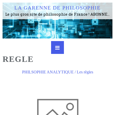
LA GARENNE DE PHILOSOPHIE
Le plus gros site de philosophie de France ! ABONNEZ-VOUS ! 4115 Articles, 1634 abonné·e·s, depuis 2006 . . . . . . . . 2 852 214 pages vues jusqu'à présent. Prestance et être apte à un plus grand nombre de choses.
REGLE
PHILSOPHIE ANALYTIQUE / Les règles