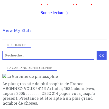
philosophique du WWe siècle. Cette pensée hors
Pour nous soutenir abonnez-vous à la newsletter
contrat est la marque d'une complexité, riche de
gratuite (2 mails par mois), commentez sans
multiples facteurs et échelles. Ce site contient des
hésitation, partagez le contenu sur les réseaux et si
Bonne lecture :)
articles pour être apte à un plus grand nombre de
vous le pouvez faîtes des liens depuis votre site.
choses.
View My Stats
RECHERCHE
LA GARENNE DE PHILOSOPHIE
Le plus gros site de philosophie de France !
ABONNEZ-VOUS ! 4115 Articles, 1634 abonné·e·s,
depuis 2006 . . . . . . . . 2 852 214 pages vues jusqu'à
présent. Prestance et être apte à un plus grand
nombre de choses.