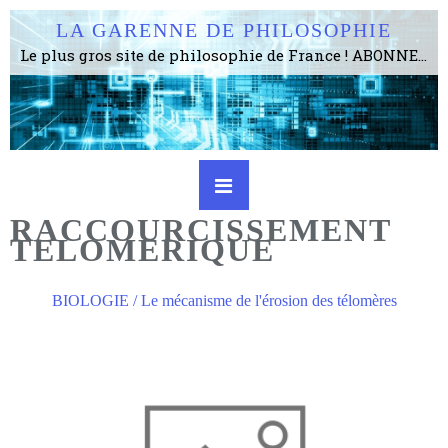
LA GARENNE DE PHILOSOPHIE
Le plus gros site de philosophie de France ! ABONNEZ-VOUS ! 4115 Articles, 1634 abonné·e·s, depuis 2006 . . . . . . . . 2 852 214 pages vues jusqu'à présent. Prestance et être apte à un plus grand nombre de choses.
RACCOURCISSEMENT
TELOMERIQUE
BIOLOGIE / Le mécanisme de l'érosion des télomères