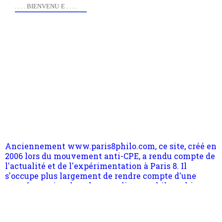
. . . . BIENVENU·E . . . .
Anciennement www.paris8philo.com, ce site, créé en
2006 lors du mouvement anti-CPE, a rendu compte de
l'actualité et de l'expérimentation à Paris 8. Il
s'occupe plus largement de rendre compte d'une
transformation dans les paradigmes philosophiques
suivant la pensée du Dehors ou du Surpli, omme la
nomme les métaphysiciens classique. Nous avons
quant à nous déjà basculé d'emblée dans la modernité
quantique, résolvant la plupart des impasses