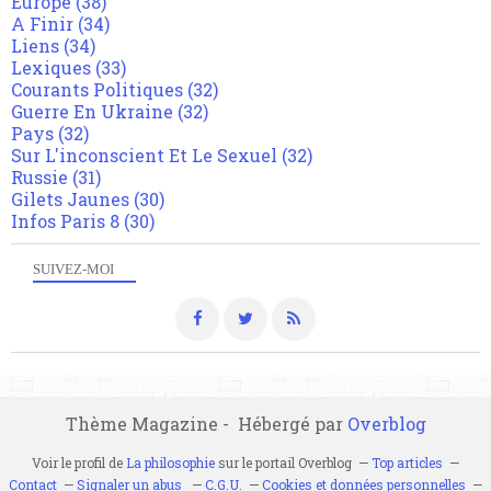
Europe
(38)
A Finir
(34)
Liens
(34)
Lexiques
(33)
Courants Politiques
(32)
Guerre En Ukraine
(32)
Pays
(32)
Sur L'inconscient Et Le Sexuel
(32)
Russie
(31)
Gilets Jaunes
(30)
Infos Paris 8
(30)
SUIVEZ-MOI
Thème Magazine - Hébergé par
Overblog
Voir le profil de
La philosophie
sur le portail Overblog
Top articles
Contact
Signaler un abus
C.G.U.
Cookies et données personnelles