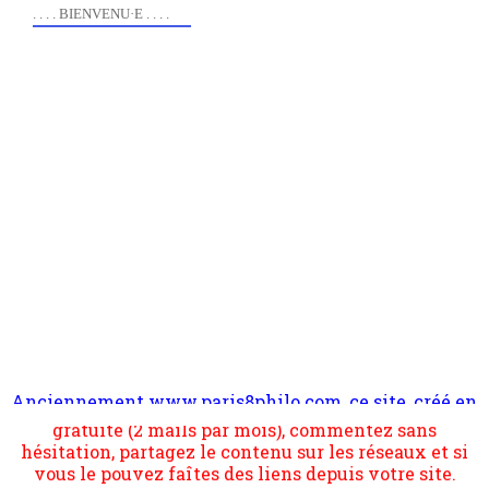
. . . . BIENVENU·E . . . .
Anciennement www.paris8philo.com, ce site, créé en
Pour nous soutenir abonnez-vous à la newsletter
2006 lors du mouvement anti-CPE, a rendu compte de
gratuite (2 mails par mois), commentez sans
l'actualité et de l'expérimentation à Paris 8. Il
hésitation, partagez le contenu sur les réseaux et si
s'occupe plus largement de rendre compte d'une
vous le pouvez faîtes des liens depuis votre site.
transformation dans les paradigmes philosophiques
suivant la pensée du Dehors ou du Surpli, omme la