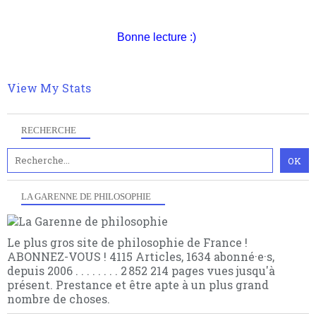
nomme les métaphysiciens classique. Nous avons
quant à nous déjà basculé d'emblée dans la modernité
quantique, résolvant la plupart des impasses
Bonne lecture :)
philosophique du WWe siècle. Cette pensée hors
contrat est la marque d'une complexité, riche de
multiples facteurs et échelles. Ce site contient des
View My Stats
articles pour être apte à un plus grand nombre de
choses.
RECHERCHE
LA GARENNE DE PHILOSOPHIE
Le plus gros site de philosophie de France !
ABONNEZ-VOUS ! 4115 Articles, 1634 abonné·e·s,
depuis 2006 . . . . . . . . 2 852 214 pages vues jusqu'à
présent. Prestance et être apte à un plus grand
nombre de choses.