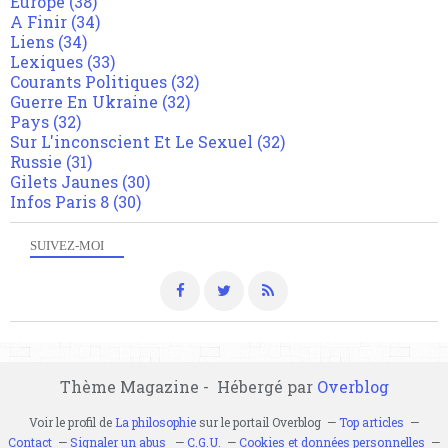
Europe
(38)
A Finir
(34)
Liens
(34)
Lexiques
(33)
Courants Politiques
(32)
Guerre En Ukraine
(32)
Pays
(32)
Sur L'inconscient Et Le Sexuel
(32)
Russie
(31)
Gilets Jaunes
(30)
Infos Paris 8
(30)
SUIVEZ-MOI
Thème Magazine - Hébergé par
Overblog
Voir le profil de
La philosophie
sur le portail Overblog
Top articles
Contact
Signaler un abus
C.G.U.
Cookies et données personnelles