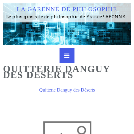
LA GARENNE DE PHILOSOPHIE
Le plus gros site de philosophie de France ! ABONNEZ-VOUS ! 4115 Articles, 1634 abonné·e·s, depuis 2006 . . . . . . . . 2 852 214 pages vues jusqu'à présent. Prestance et être apte à un plus grand nombre de choses.
QUITTERIE DANGUY
DES DESERTS
Quitterie Danguy des Déserts