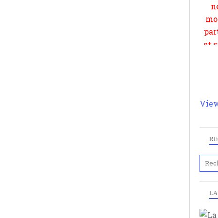
View
RE
LA