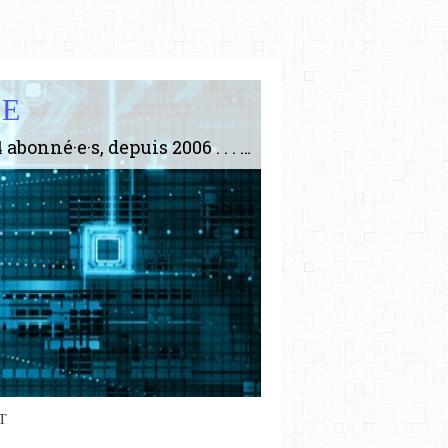
IE
Le plus gros site de philosophie de France ! ABONNEZ-VOUS ! 4115 Articles, 1634 abonné·e·s, depuis 2006 . . . . . . . . 2 852 214 pages vues jusqu'à présent. Prestance et être apte à un plus grand nombre de choses.
T