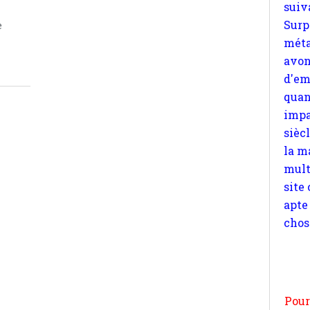
d'em
quan
e
impa
sièc
la m
mult
site
apte
chos
Pour
n
moi
par
et 