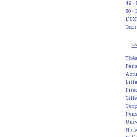
49 -
50 -
L'EX
Onfr
CA
Thè
Pens
Actu
Litt
Frie
Gill
Géop
Pens
Univ
Noti