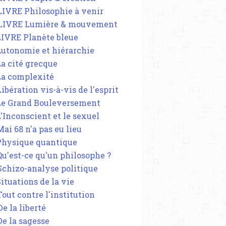
 LIVRE Philosophie à venir
 LIVRE Lumière & mouvement
 LIVRE Planète bleue
 Autonomie et hiérarchie
La cité grecque
 La complexité
Libération vis-à-vis de l'esprit
 Le Grand Bouleversement
L'Inconscient et le sexuel
Mai 68 n'a pas eu lieu
 Physique quantique
 Qu'est-ce qu'un philosophe ?
 Schizo-analyse politique
Situations de la vie
Tout contre l'institution
De la liberté
De la sagesse