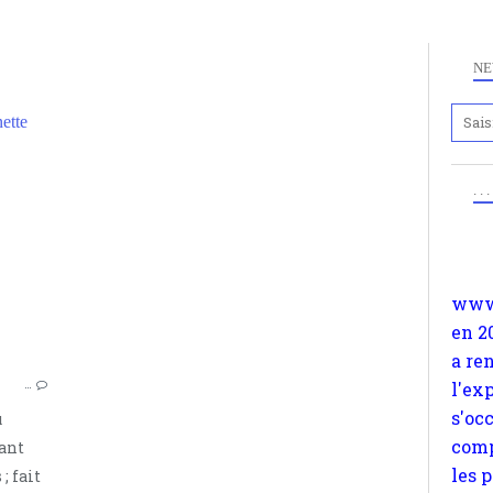
NE
ette
Anc
SUR L'HISTOIRE ET LES RÉVOLUTIONS
www.
. .
RÉVOKUTION FRANÇAISE
en 2
QUINETTE
a re
l'ex
s'oc
comp
les 
suiv
…
Surp
u
méta
tant
avon
; fait