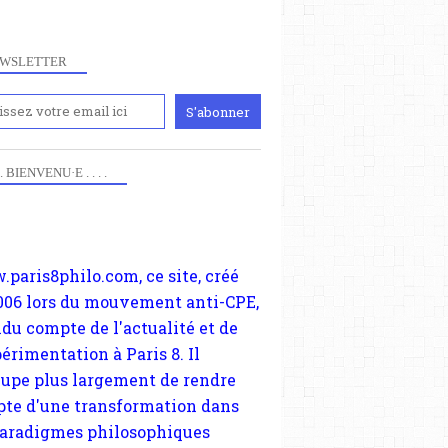
WSLETTER
iennement
paris8philo.com, ce site, créé
 . . BIENVENU·E . . . .
006 lors du mouvement anti-CPE,
ndu compte de l'actualité et de
périmentation à Paris 8. Il
cupe plus largement de rendre
te d'une transformation dans
paradigmes philosophiques
ant la pensée du Dehors ou du
li, omme la nomme les
physiciens classique. Nous
s quant à nous déjà basculé