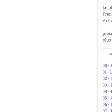
Le p
Fran
Arti
. . .
prés
plus
PA
00 -
01 - 
02 -
03 -
04 -
05 -
06 -
07 -