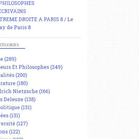
 PHILOSOPHES
 ECRIVAINS
TREME DROITE A PARIS 8 / Le
ay de Paris 8
TÉGORIES
se
(289)
eurs Et Philosophes
(249)
alités
(200)
érature
(180)
drich Nietzsche
(166)
es Deleuze
(138)
olitique
(131)
ées
(131)
ersité
(127)
ons
(122)