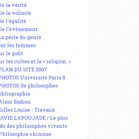
De la vérité
 De la volonté
De l'égalité
 De l'événement
 La perte du genre
 Sur les femmes
ur le goût
ur les cultes et la « religion. »
 PLAN DU SITE 2007
 PHOTOS Université Paris 8
 PHOTOS de philosophes
Bibliographie
 Alain Badiou
 Gilles Louise - Travaux
DAVID LAPOUJADE / Le plus
ds des philosophes vivants
 Philosophie chinoise