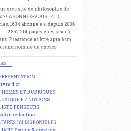
lus gros site de philosophie de
ce ! ABONNEZ-VOUS ! 4115
cles, 1634 abonné·e·s, depuis 2006
 . . . . . 2 852 214 pages vues jusqu'à
ent. Prestance et être apte à un
 grand nombre de choses.
GES
 PRESENTATION
Livre d'or
 THEMES ET RUBRIQUES
 LEXIQUE ET NOTIONS
 LISTE PENSEURS
 Notre rédaction
 LIVRES ICI DISPONIBLES
 LIVRE Peuple & création