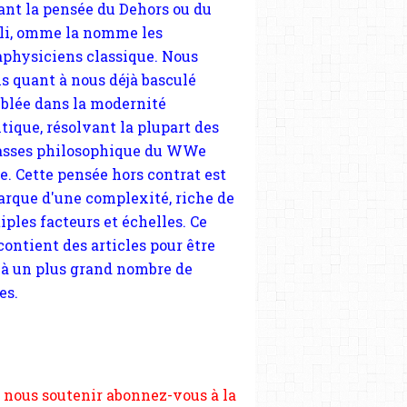
blée dans la modernité
tique, résolvant la plupart des
sses philosophique du WWe
le. Cette pensée hors contrat est
arque d'une complexité, riche de
iples facteurs et échelles. Ce
 contient des articles pour être
 à un plus grand nombre de
es.
 nous soutenir abonnez-vous à la
ewsletter gratuite (2 mails par
s), commentez sans hésitation,
tagez le contenu sur les réseaux
si vous le pouvez faîtes des liens