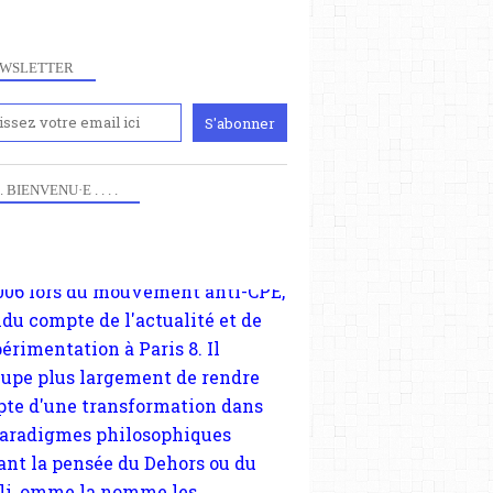
WSLETTER
iennement
paris8philo.com, ce site, créé
006 lors du mouvement anti-CPE,
 . . BIENVENU·E . . . .
ndu compte de l'actualité et de
périmentation à Paris 8. Il
cupe plus largement de rendre
te d'une transformation dans
paradigmes philosophiques
ant la pensée du Dehors ou du
li, omme la nomme les
physiciens classique. Nous
s quant à nous déjà basculé
blée dans la modernité
tique, résolvant la plupart des