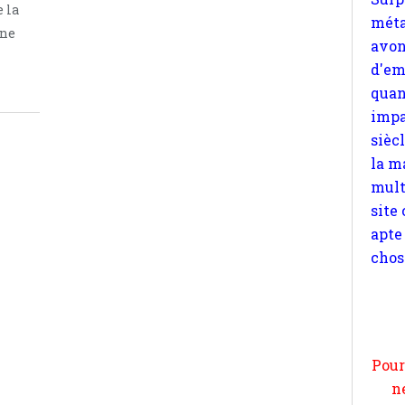
 la
impa
une
sièc
la m
mult
site
apte
chos
Pour
n
moi
par
et 