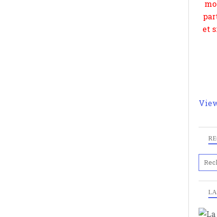
View
RE
LA