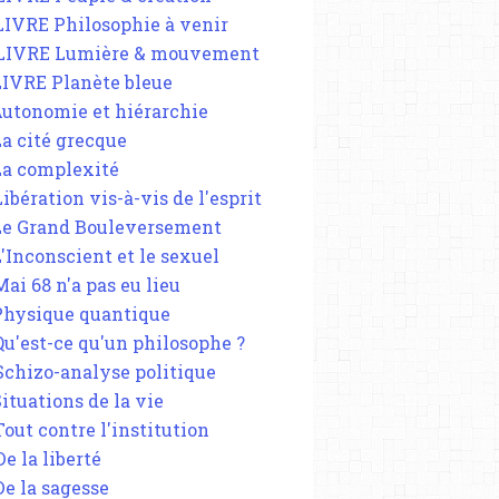
 LIVRE Philosophie à venir
 LIVRE Lumière & mouvement
 LIVRE Planète bleue
 Autonomie et hiérarchie
La cité grecque
 La complexité
Libération vis-à-vis de l'esprit
 Le Grand Bouleversement
L'Inconscient et le sexuel
Mai 68 n'a pas eu lieu
 Physique quantique
 Qu'est-ce qu'un philosophe ?
 Schizo-analyse politique
Situations de la vie
Tout contre l'institution
De la liberté
De la sagesse