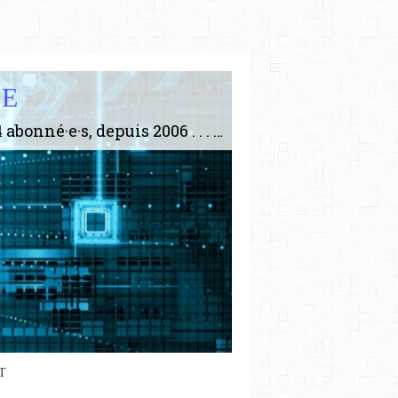
IE
Le plus gros site de philosophie de France ! ABONNEZ-VOUS ! 4115 Articles, 1634 abonné·e·s, depuis 2006 . . . . . . . . 2 852 214 pages vues jusqu'à présent. Prestance et être apte à un plus grand nombre de choses.
T