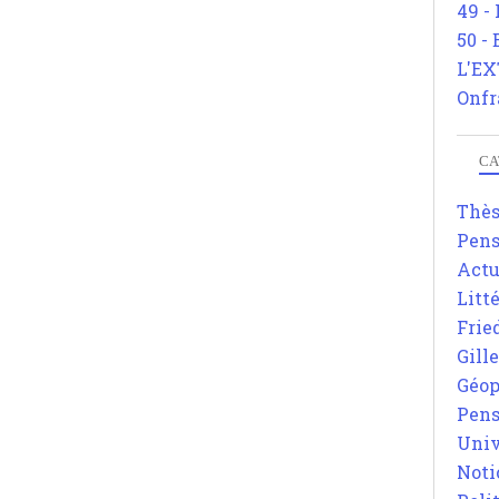
49 -
50 -
L'EX
Onfr
CA
Thè
Pens
Actu
Litt
Frie
Gill
Géop
Pens
Univ
Noti