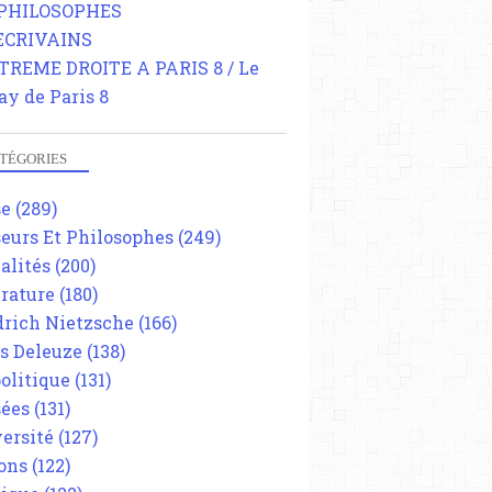
 PHILOSOPHES
 ECRIVAINS
TREME DROITE A PARIS 8 / Le
ay de Paris 8
TÉGORIES
se
(289)
eurs Et Philosophes
(249)
alités
(200)
érature
(180)
drich Nietzsche
(166)
es Deleuze
(138)
olitique
(131)
ées
(131)
ersité
(127)
ons
(122)