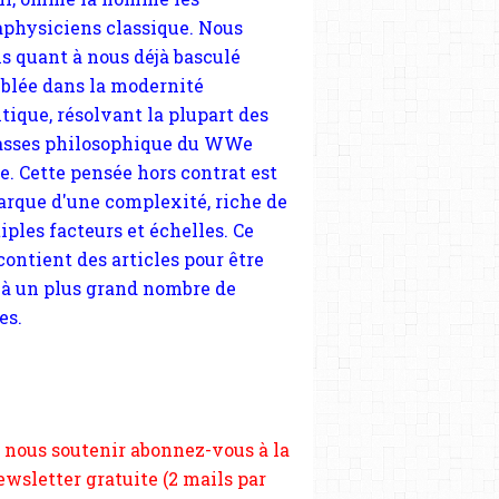
sses philosophique du WWe
le. Cette pensée hors contrat est
arque d'une complexité, riche de
iples facteurs et échelles. Ce
 contient des articles pour être
 à un plus grand nombre de
es.
 nous soutenir abonnez-vous à la
ewsletter gratuite (2 mails par
s), commentez sans hésitation,
tagez le contenu sur les réseaux
si vous le pouvez faîtes des liens
depuis votre site.