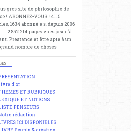
lus gros site de philosophie de
ce ! ABONNEZ-VOUS ! 4115
cles, 1634 abonné·e·s, depuis 2006
 . . . . . 2 852 214 pages vues jusqu'à
ent. Prestance et être apte à un
 grand nombre de choses.
GES
 PRESENTATION
Livre d'or
 THEMES ET RUBRIQUES
 LEXIQUE ET NOTIONS
 LISTE PENSEURS
 Notre rédaction
 LIVRES ICI DISPONIBLES
 LIVRE Peuple & création