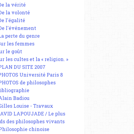
De la vérité
 De la volonté
De l'égalité
 De l'événement
 La perte du genre
 Sur les femmes
ur le goût
ur les cultes et la « religion. »
 PLAN DU SITE 2007
 PHOTOS Université Paris 8
 PHOTOS de philosophes
Bibliographie
 Alain Badiou
 Gilles Louise - Travaux
DAVID LAPOUJADE / Le plus
ds des philosophes vivants
 Philosophie chinoise