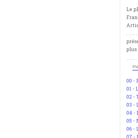
Le p
Fran
Arti
. . .
prés
plus
PA
00 -
01 - 
02 -
03 -
04 -
05 -
06 -
07 -