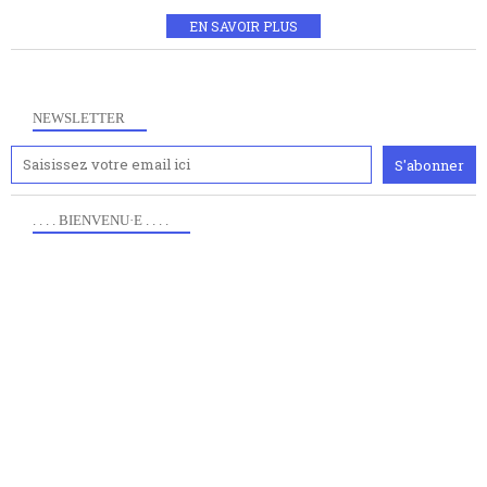
EN SAVOIR PLUS
NEWSLETTER
. . . . BIENVENU·E . . . .