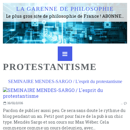
LA GARENNE DE PHILOSOPHIE
Le plus gros site de philosophie de France ! ABONNEZ-VOUS ! 4115 Articles, 1634 abonné·e·s, depuis 2006 . . . . . . . . 2 852 214 pages vues jusqu'à présent. Prestance et être apte à un plus grand nombre de choses.
PROTESTANTISME
SEMINAIRE MENDES-SARGO / L'esprit du protestantisme
16/02/2016
…
Pardon de publier aussi peu. Ce sera sans doute le rythme du
blog pendant un an. Petit post pour faire de la pub à un chic
type. Mendès Sargo et son cours sur Max Wéber. Cela
commence comme un cours deleuzien, avec...