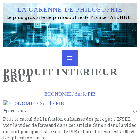
LA GARENNE DE PHILOSOPHIE
Le plus gros site de philosophie de France ! ABONNEZ-VOUS ! 4115 Articles, 1634 abonné·e·s, depuis 2006 . . . . . . . . 2 852 214 pages vues jusqu'à présent. Prestance et être apte à un plus grand nombre de choses.
PRODUIT INTERIEUR
BRUT
ECONOMIE / Sur le PIB
20/01/2026
…
Pour le calcul de l'inflation ou hausse des prix par l'INSEE,
voir la vidéo de Raveaud dans cet article. Sinon dans la vidéo
qui suit pourquoi est-ce que le PIB est une hérésie est à 00:58.
L'explication sur le...