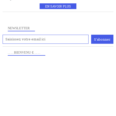
EN SAVOIR PLUS
NEWSLETTER
. . . . BIENVENU·E . . . .