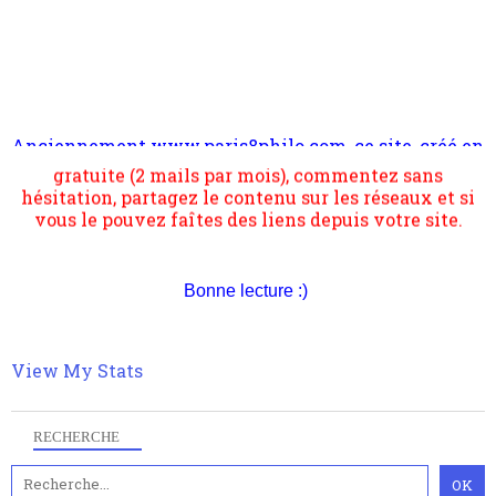
Anciennement www.paris8philo.com, ce site, créé en
Pour nous soutenir abonnez-vous à la newsletter
2006 lors du mouvement anti-CPE, a rendu compte de
gratuite (2 mails par mois), commentez sans
l'actualité et de l'expérimentation à Paris 8. Il
hésitation, partagez le contenu sur les réseaux et si
s'occupe plus largement de rendre compte d'une
vous le pouvez faîtes des liens depuis votre site.
transformation dans les paradigmes philosophiques
suivant la pensée du Dehors ou du Surpli, omme la
nomme les métaphysiciens classique. Nous avons
quant à nous déjà basculé d'emblée dans la modernité
Bonne lecture :)
quantique, résolvant la plupart des impasses
philosophique du WWe siècle. Cette pensée hors
contrat est la marque d'une complexité, riche de
multiples facteurs et échelles. Ce site contient des
View My Stats
articles pour être apte à un plus grand nombre de
choses.
RECHERCHE