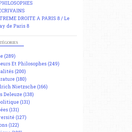
 PHILOSOPHES
 ECRIVAINS
TREME DROITE A PARIS 8 / Le
ay de Paris 8
TÉGORIES
se
(289)
eurs Et Philosophes
(249)
alités
(200)
érature
(180)
drich Nietzsche
(166)
es Deleuze
(138)
olitique
(131)
ées
(131)
ersité
(127)
ons
(122)