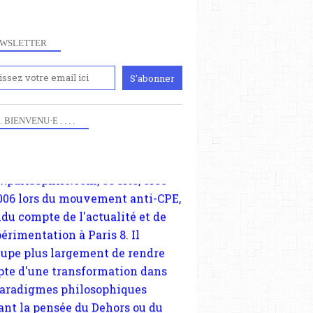
WSLETTER
iennement
paris8philo.com, ce site, créé
006 lors du mouvement anti-CPE,
 . . BIENVENU·E . . . .
ndu compte de l'actualité et de
périmentation à Paris 8. Il
cupe plus largement de rendre
te d'une transformation dans
paradigmes philosophiques
ant la pensée du Dehors ou du
li, omme la nomme les
physiciens classique. Nous
s quant à nous déjà basculé
blée dans la modernité