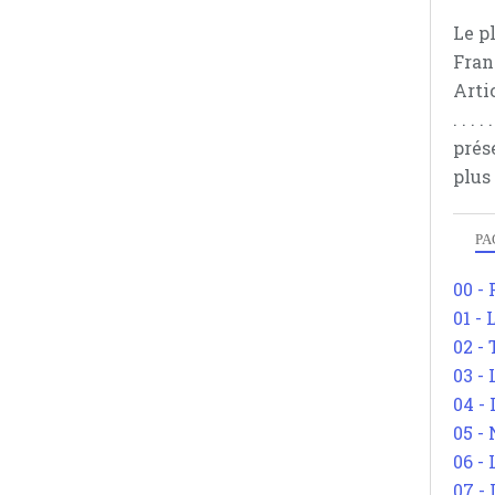
Le p
Fran
Arti
. . .
prés
plus
PA
00 -
01 - 
02 -
03 -
04 -
05 -
06 -
07 -