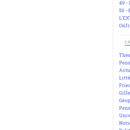
49 -
50 -
L'EX
Onfr
CA
Thè
Pens
Actu
Litt
Frie
Gill
Géop
Pens
Univ
Noti