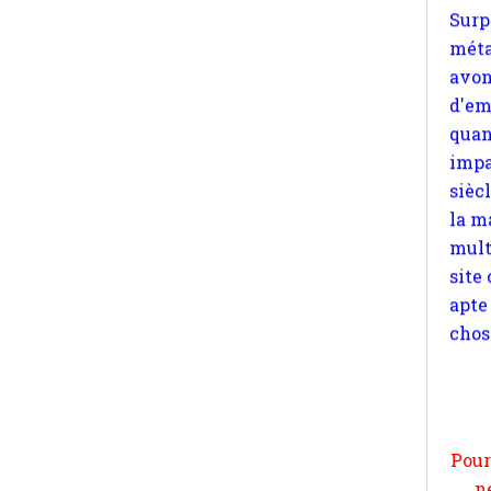
quan
impa
sièc
la m
mult
site
apte
chos
Pour
n
moi
par
et 