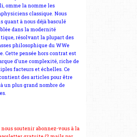
tique, résolvant la plupart des
sses philosophique du WWe
le. Cette pensée hors contrat est
arque d'une complexité, riche de
iples facteurs et échelles. Ce
 contient des articles pour être
 à un plus grand nombre de
es.
 nous soutenir abonnez-vous à la
ewsletter gratuite (2 mails par
s), commentez sans hésitation,
tagez le contenu sur les réseaux
si vous le pouvez faîtes des liens