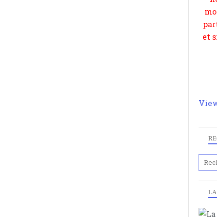
View
RE
LA