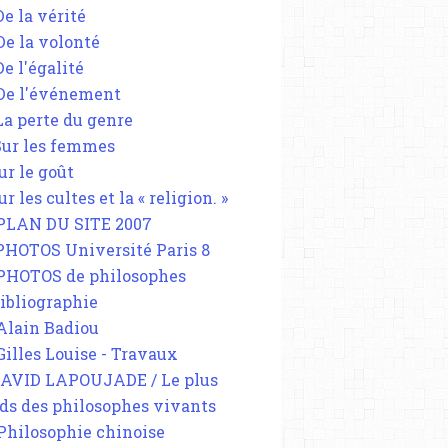
De la vérité
 De la volonté
De l'égalité
 De l'événement
 La perte du genre
 Sur les femmes
ur le goût
ur les cultes et la « religion. »
 PLAN DU SITE 2007
 PHOTOS Université Paris 8
 PHOTOS de philosophes
Bibliographie
 Alain Badiou
 Gilles Louise - Travaux
DAVID LAPOUJADE / Le plus
ds des philosophes vivants
 Philosophie chinoise