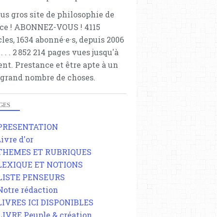
lus gros site de philosophie de
ce ! ABONNEZ-VOUS ! 4115
cles, 1634 abonné·e·s, depuis 2006
 . . . . . 2 852 214 pages vues jusqu'à
ent. Prestance et être apte à un
 grand nombre de choses.
GES
 PRESENTATION
Livre d'or
 THEMES ET RUBRIQUES
 LEXIQUE ET NOTIONS
 LISTE PENSEURS
 Notre rédaction
 LIVRES ICI DISPONIBLES
 LIVRE Peuple & création