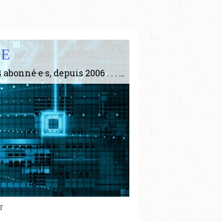
IE
Le plus gros site de philosophie de France ! ABONNEZ-VOUS ! 4115 Articles, 1634 abonné·e·s, depuis 2006 . . . . . . . . 2 852 214 pages vues jusqu'à présent. Prestance et être apte à un plus grand nombre de choses.
T