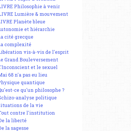
 LIVRE Philosophie à venir
 LIVRE Lumière & mouvement
 LIVRE Planète bleue
 Autonomie et hiérarchie
La cité grecque
 La complexité
Libération vis-à-vis de l'esprit
 Le Grand Bouleversement
L'Inconscient et le sexuel
Mai 68 n'a pas eu lieu
 Physique quantique
 Qu'est-ce qu'un philosophe ?
 Schizo-analyse politique
Situations de la vie
Tout contre l'institution
De la liberté
De la sagesse