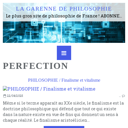
LA GARENNE DE PHILOSOPHIE
Le plus gros site de philosophie de France ! ABONNEZ-VOUS ! 4115 Articles, 1634 abonné·e·s, depuis 2006 . . . . . . . . 2 852 214 pages vues jusqu'à présent. Prestance et être apte à un plus grand nombre de choses.
PERFECTION
PHILOSOPHIE / Finalisme et vitalisme
22/04/2025
…
Même si le terme apparaît au XXe siècle, le finalisme est la
doctrine philosophique qui défend que tout ce qui existe
dans la nature existe en vue de fins qui donnent un sens à
chaque réalité. Le finalisme aristoélicien...