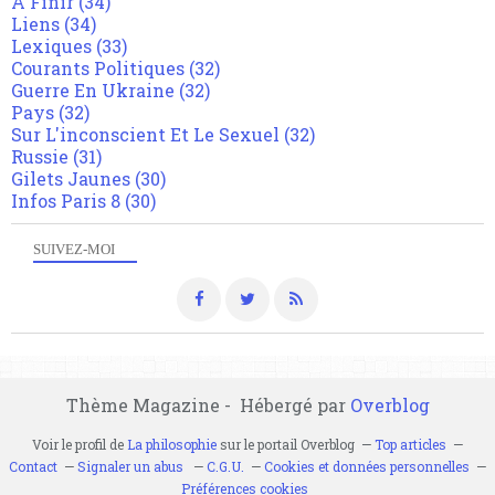
A Finir
(34)
Liens
(34)
Lexiques
(33)
Courants Politiques
(32)
Guerre En Ukraine
(32)
Pays
(32)
Sur L'inconscient Et Le Sexuel
(32)
Russie
(31)
Gilets Jaunes
(30)
Infos Paris 8
(30)
SUIVEZ-MOI
Thème Magazine - Hébergé par
Overblog
Voir le profil de
La philosophie
sur le portail Overblog
Top articles
Contact
Signaler un abus
C.G.U.
Cookies et données personnelles
Préférences cookies