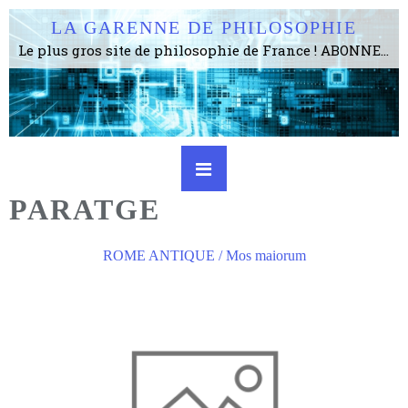
LA GARENNE DE PHILOSOPHIE
Le plus gros site de philosophie de France ! ABONNEZ-VOUS ! 4115 Articles, 1634 abonné·e·s, depuis 2006 . . . . . . . . 2 852 214 pages vues jusqu'à présent. Prestance et être apte à un plus grand nombre de choses.
PARATGE
ROME ANTIQUE / Mos maiorum