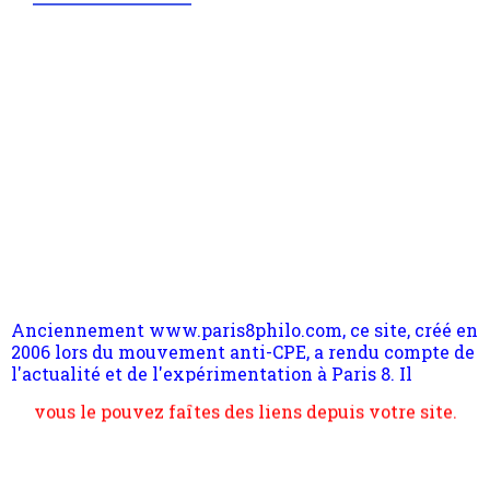
Anciennement www.paris8philo.com, ce site, créé en
2006 lors du mouvement anti-CPE, a rendu compte de
l'actualité et de l'expérimentation à Paris 8. Il
s'occupe plus largement de rendre compte d'une
transformation dans les paradigmes philosophiques
suivant la pensée du Dehors ou du Surpli, omme la
nomme les métaphysiciens classique. Nous avons
quant à nous déjà basculé d'emblée dans la modernité
quantique, résolvant la plupart des impasses