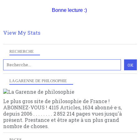
Pour nous soutenir abonnez-vous à la newsletter
philosophique du WWe siècle. Cette pensée hors
gratuite (2 mails par mois), commentez sans
contrat est la marque d'une complexité, riche de
Bonne lecture :)
hésitation, partagez le contenu sur les réseaux et si
multiples facteurs et échelles. Ce site contient des
vous le pouvez faîtes des liens depuis votre site.
articles pour être apte à un plus grand nombre de
choses.
View My Stats
RECHERCHE
LA GARENNE DE PHILOSOPHIE
Le plus gros site de philosophie de France !
ABONNEZ-VOUS ! 4115 Articles, 1634 abonné·e·s,
depuis 2006 . . . . . . . . 2 852 214 pages vues jusqu'à
présent. Prestance et être apte à un plus grand
nombre de choses.
PAGES