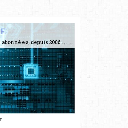
IE
Le plus gros site de philosophie de France ! ABONNEZ-VOUS ! 4115 Articles, 1634 abonné·e·s, depuis 2006 . . . . . . . . 2 852 214 pages vues jusqu'à présent. Prestance et être apte à un plus grand nombre de choses.
T