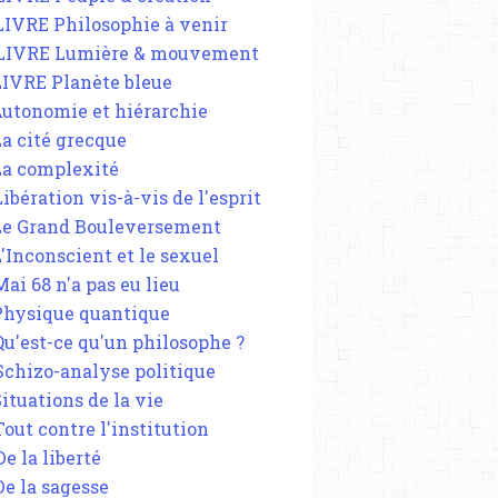
 LIVRE Philosophie à venir
 LIVRE Lumière & mouvement
 LIVRE Planète bleue
 Autonomie et hiérarchie
La cité grecque
 La complexité
Libération vis-à-vis de l'esprit
 Le Grand Bouleversement
L'Inconscient et le sexuel
Mai 68 n'a pas eu lieu
 Physique quantique
 Qu'est-ce qu'un philosophe ?
 Schizo-analyse politique
Situations de la vie
Tout contre l'institution
De la liberté
De la sagesse