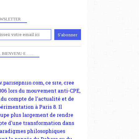
WSLETTER
iennement
paris8philo.com, ce site, créé
 . . BIENVENU·E . . . .
006 lors du mouvement anti-CPE,
ndu compte de l'actualité et de
périmentation à Paris 8. Il
cupe plus largement de rendre
te d'une transformation dans
paradigmes philosophiques
ant la pensée du Dehors ou du
li, omme la nomme les
physiciens classique. Nous
s quant à nous déjà basculé
blée dans la modernité