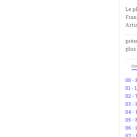
Le p
Fran
Arti
. . .
prés
plus
PA
00 -
01 - 
02 -
03 -
04 -
05 -
06 -
07 -