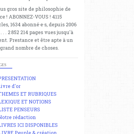
lus gros site de philosophie de
ce ! ABONNEZ-VOUS ! 4115
cles, 1634 abonné·e·s, depuis 2006
 . . . . . 2 852 214 pages vues jusqu'à
ent. Prestance et être apte à un
 grand nombre de choses.
GES
 PRESENTATION
Livre d'or
 THEMES ET RUBRIQUES
 LEXIQUE ET NOTIONS
 LISTE PENSEURS
 Notre rédaction
 LIVRES ICI DISPONIBLES
 LIVRE Peuple & création