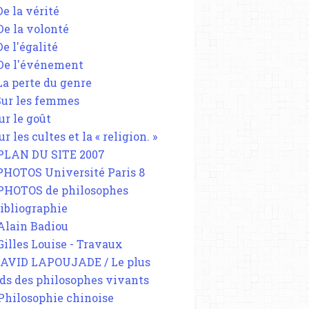
De la vérité
 De la volonté
De l'égalité
 De l'événement
 La perte du genre
 Sur les femmes
ur le goût
ur les cultes et la « religion. »
 PLAN DU SITE 2007
 PHOTOS Université Paris 8
 PHOTOS de philosophes
Bibliographie
 Alain Badiou
 Gilles Louise - Travaux
DAVID LAPOUJADE / Le plus
ds des philosophes vivants
 Philosophie chinoise