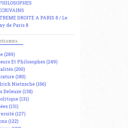
 PHILOSOPHES
 ECRIVAINS
TREME DROITE A PARIS 8 / Le
ay de Paris 8
TÉGORIES
se
(289)
eurs Et Philosophes
(249)
alités
(200)
érature
(180)
drich Nietzsche
(166)
es Deleuze
(138)
olitique
(131)
ées
(131)
ersité
(127)
ons
(122)