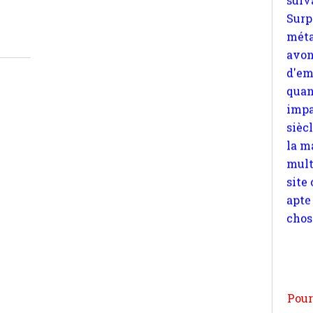
quan
impa
sièc
la m
mult
site
apte
chos
Pour
n
moi
par
et 