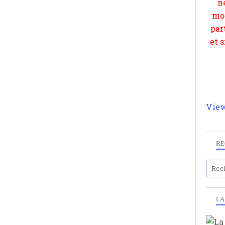
View
RE
LA