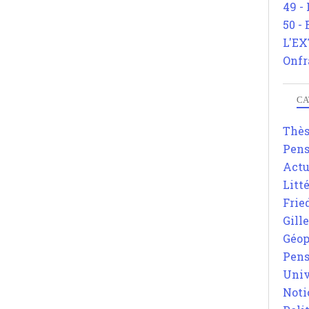
49 -
50 -
L'EX
Onfr
CA
Thè
Pens
Actu
Litt
Frie
Gill
Géop
Pens
Univ
Noti