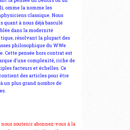
tique, résolvant la plupart des
sses philosophique du WWe
le. Cette pensée hors contrat est
arque d'une complexité, riche de
iples facteurs et échelles. Ce
 contient des articles pour être
 à un plus grand nombre de
es.
 nous soutenir abonnez-vous à la
ewsletter gratuite (2 mails par
s), commentez sans hésitation,
tagez le contenu sur les réseaux
si vous le pouvez faîtes des liens