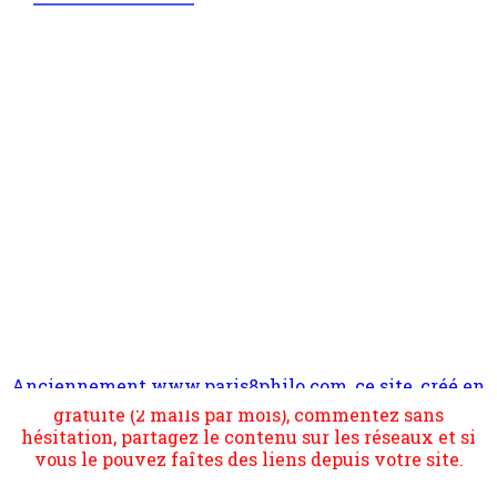
Anciennement www.paris8philo.com, ce site, créé en
Pour nous soutenir abonnez-vous à la newsletter
2006 lors du mouvement anti-CPE, a rendu compte de
gratuite (2 mails par mois), commentez sans
l'actualité et de l'expérimentation à Paris 8. Il
hésitation, partagez le contenu sur les réseaux et si
s'occupe plus largement de rendre compte d'une
vous le pouvez faîtes des liens depuis votre site.
transformation dans les paradigmes philosophiques
suivant la pensée du Dehors ou du Surpli, omme la