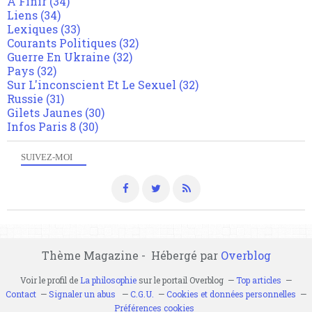
A Finir
(34)
Liens
(34)
Lexiques
(33)
Courants Politiques
(32)
Guerre En Ukraine
(32)
Pays
(32)
Sur L'inconscient Et Le Sexuel
(32)
Russie
(31)
Gilets Jaunes
(30)
Infos Paris 8
(30)
SUIVEZ-MOI
Thème Magazine - Hébergé par
Overblog
Voir le profil de
La philosophie
sur le portail Overblog
Top articles
Contact
Signaler un abus
C.G.U.
Cookies et données personnelles
Préférences cookies