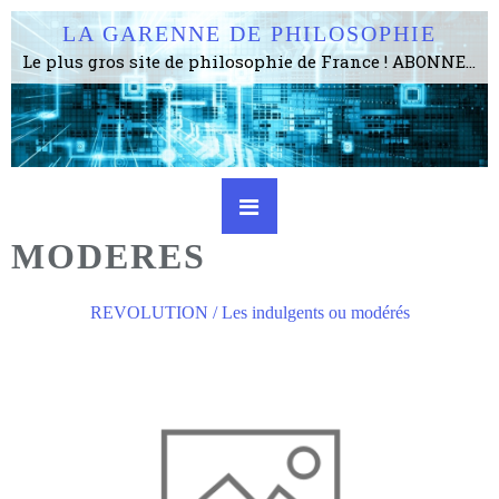
LA GARENNE DE PHILOSOPHIE
Le plus gros site de philosophie de France ! ABONNEZ-VOUS ! 4115 Articles, 1634 abonné·e·s, depuis 2006 . . . . . . . . 2 852 214 pages vues jusqu'à présent. Prestance et être apte à un plus grand nombre de choses.
MODERES
REVOLUTION / Les indulgents ou modérés