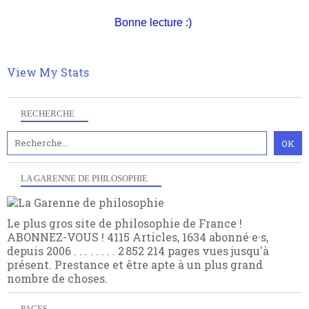
nomme les métaphysiciens classique. Nous avons
quant à nous déjà basculé d'emblée dans la modernité
Bonne lecture :)
quantique, résolvant la plupart des impasses
philosophique du WWe siècle. Cette pensée hors
contrat est la marque d'une complexité, riche de
multiples facteurs et échelles. Ce site contient des
View My Stats
articles pour être apte à un plus grand nombre de
choses.
RECHERCHE
LA GARENNE DE PHILOSOPHIE
Le plus gros site de philosophie de France !
ABONNEZ-VOUS ! 4115 Articles, 1634 abonné·e·s,
depuis 2006 . . . . . . . . 2 852 214 pages vues jusqu'à
présent. Prestance et être apte à un plus grand
nombre de choses.
PAGES