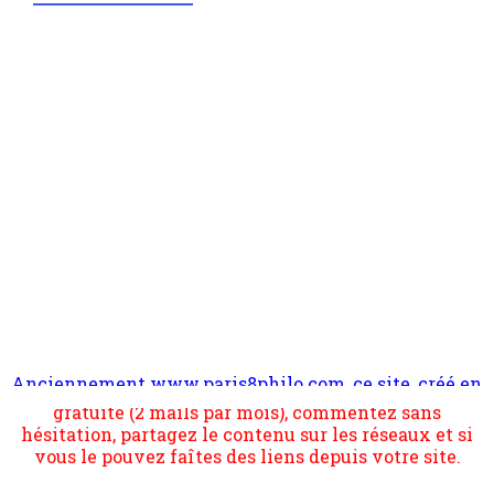
Anciennement www.paris8philo.com, ce site, créé en
Pour nous soutenir abonnez-vous à la newsletter
2006 lors du mouvement anti-CPE, a rendu compte de
gratuite (2 mails par mois), commentez sans
l'actualité et de l'expérimentation à Paris 8. Il
hésitation, partagez le contenu sur les réseaux et si
s'occupe plus largement de rendre compte d'une
vous le pouvez faîtes des liens depuis votre site.
transformation dans les paradigmes philosophiques
suivant la pensée du Dehors ou du Surpli, omme la
nomme les métaphysiciens classique. Nous avons