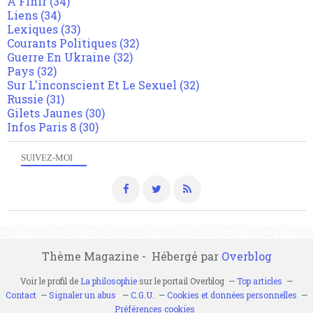
A Finir
(34)
Liens
(34)
Lexiques
(33)
Courants Politiques
(32)
Guerre En Ukraine
(32)
Pays
(32)
Sur L'inconscient Et Le Sexuel
(32)
Russie
(31)
Gilets Jaunes
(30)
Infos Paris 8
(30)
SUIVEZ-MOI
Thème Magazine - Hébergé par
Overblog
Voir le profil de
La philosophie
sur le portail Overblog
Top articles
Contact
Signaler un abus
C.G.U.
Cookies et données personnelles
Préférences cookies