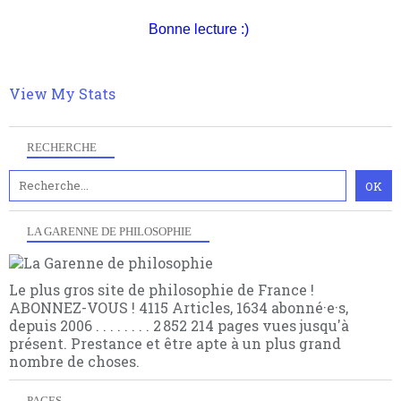
quant à nous déjà basculé d'emblée dans la modernité
quantique, résolvant la plupart des impasses
Bonne lecture :)
philosophique du WWe siècle. Cette pensée hors
contrat est la marque d'une complexité, riche de
multiples facteurs et échelles. Ce site contient des
View My Stats
articles pour être apte à un plus grand nombre de
choses.
RECHERCHE
LA GARENNE DE PHILOSOPHIE
Le plus gros site de philosophie de France !
ABONNEZ-VOUS ! 4115 Articles, 1634 abonné·e·s,
depuis 2006 . . . . . . . . 2 852 214 pages vues jusqu'à
présent. Prestance et être apte à un plus grand
nombre de choses.
PAGES