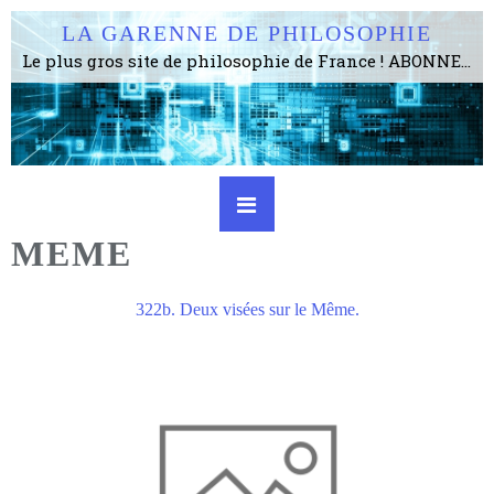
LA GARENNE DE PHILOSOPHIE
Le plus gros site de philosophie de France ! ABONNEZ-VOUS ! 4115 Articles, 1634 abonné·e·s, depuis 2006 . . . . . . . . 2 852 214 pages vues jusqu'à présent. Prestance et être apte à un plus grand nombre de choses.
MEME
322b. Deux visées sur le Même.