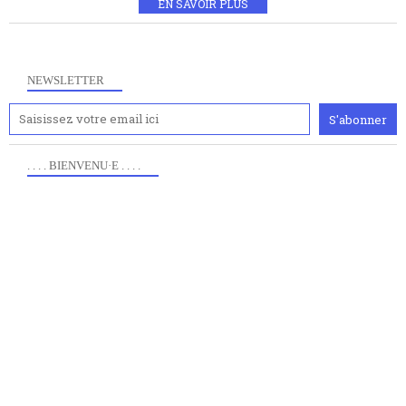
EN SAVOIR PLUS
NEWSLETTER
. . . . BIENVENU·E . . . .