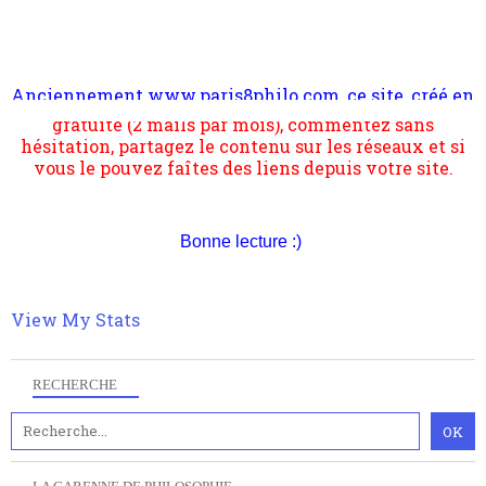
Anciennement www.paris8philo.com, ce site, créé en
Pour nous soutenir abonnez-vous à la newsletter
2006 lors du mouvement anti-CPE, a rendu compte de
gratuite (2 mails par mois), commentez sans
l'actualité et de l'expérimentation à Paris 8. Il
hésitation, partagez le contenu sur les réseaux et si
s'occupe plus largement de rendre compte d'une
vous le pouvez faîtes des liens depuis votre site.
transformation dans les paradigmes philosophiques
suivant la pensée du Dehors ou du Surpli, omme la
nomme les métaphysiciens classique. Nous avons
quant à nous déjà basculé d'emblée dans la modernité
quantique, résolvant la plupart des impasses
Bonne lecture :)
philosophique du WWe siècle. Cette pensée hors
contrat est la marque d'une complexité, riche de
multiples facteurs et échelles. Ce site contient des
View My Stats
articles pour être apte à un plus grand nombre de
choses.
RECHERCHE