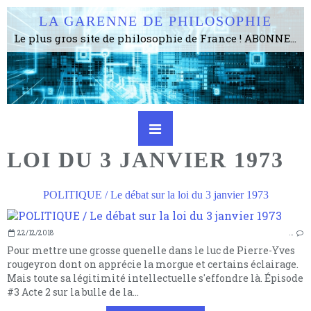
LA GARENNE DE PHILOSOPHIE
Le plus gros site de philosophie de France ! ABONNEZ-VOUS ! 4115 Articles, 1634 abonné·e·s, depuis 2006 . . . . . . . . 2 852 214 pages vues jusqu'à présent. Prestance et être apte à un plus grand nombre de choses.
LOI DU 3 JANVIER 1973
POLITIQUE / Le débat sur la loi du 3 janvier 1973
22/12/2018
…
Pour mettre une grosse quenelle dans le luc de Pierre-Yves
rougeyron dont on apprécie la morgue et certains éclairage.
Mais toute sa légitimité intellectuelle s'effondre là. Épisode
#3 Acte 2 sur la bulle de la...