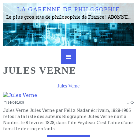
LA GARENNE DE PHILOSOPHIE
Le plus gros site de philosophie de France ! ABONNEZ-VOUS ! 4115 Articles, 1634 abonné·e·s, depuis 2006 . . . . . . . . 2 852 214 pages vues jusqu'à présent. Prestance et être apte à un plus grand nombre de choses.
JULES VERNE
Jules Verne
24/04/2019
…
Jules Verne Jules Verne par Félix Nadar écrivain, 1828-1905
retour à la liste des auteurs Biographie Jules Verne naît à
Nantes, le 8 février 1828, dans l'île Feydeau. C'est l'aîné d'une
famille de cinq enfants :...