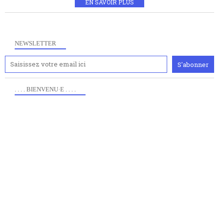
EN SAVOIR PLUS
NEWSLETTER
. . . . BIENVENU·E . . . .