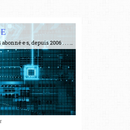
IE
Le plus gros site de philosophie de France ! ABONNEZ-VOUS ! 4115 Articles, 1634 abonné·e·s, depuis 2006 . . . . . . . . 2 852 214 pages vues jusqu'à présent. Prestance et être apte à un plus grand nombre de choses.
T