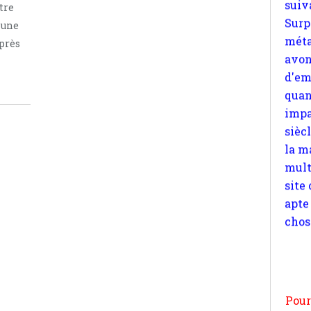
tre
quan
 une
impa
 près
sièc
la m
mult
site
apte
chos
Pour
n
moi
par
et 