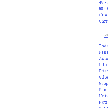
49 -
50 -
L'EX
Onfr
CA
Thè
Pens
Actu
Litt
Frie
Gill
Géop
Pens
Univ
Noti