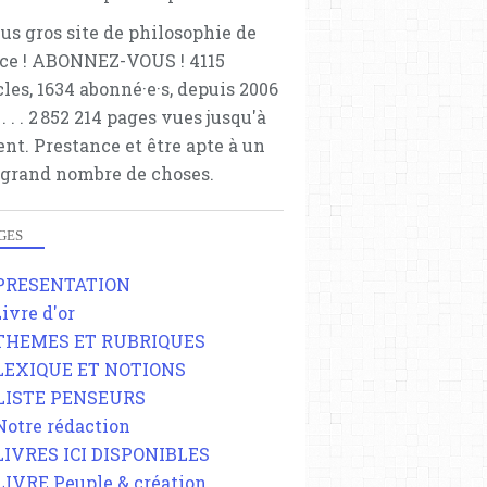
lus gros site de philosophie de
ce ! ABONNEZ-VOUS ! 4115
cles, 1634 abonné·e·s, depuis 2006
 . . . . . 2 852 214 pages vues jusqu'à
ent. Prestance et être apte à un
 grand nombre de choses.
GES
 PRESENTATION
Livre d'or
 THEMES ET RUBRIQUES
 LEXIQUE ET NOTIONS
 LISTE PENSEURS
 Notre rédaction
 LIVRES ICI DISPONIBLES
 LIVRE Peuple & création