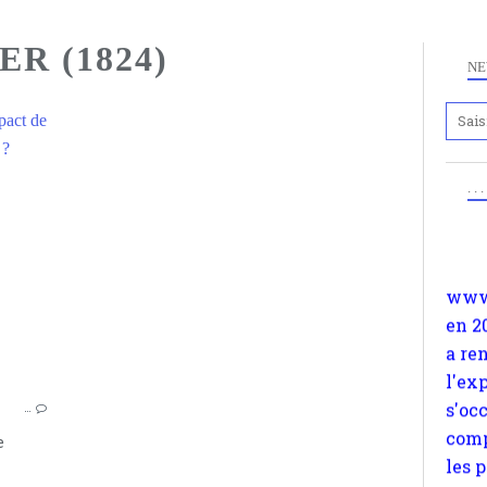
R (1824)
NE
pact de
Anc
 ?
www.
. .
CLIMAT
en 2
DIOXYDE DE CARBONE
a re
RÉCHAUFFEMENT CLIMATIQUE
l'ex
s'oc
JOSEPH FOURIER (1824)
comp
JOHN TYNDALL (1860)
les 
SVANTE ARRHENIUS (1896)
suiv
CHARLES KEELING (1958)
Surp
ANALYSE DES ISOTOPES
…
méta
CAROTTES DE GLACE
e
avon
d'em