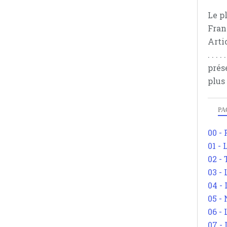
Le p
Fran
Arti
. . .
prés
plus
PA
00 -
01 - 
02 -
03 -
04 -
05 -
06 -
07 -