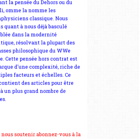
tique, résolvant la plupart des
sses philosophique du WWe
le. Cette pensée hors contrat est
arque d'une complexité, riche de
iples facteurs et échelles. Ce
 contient des articles pour être
 à un plus grand nombre de
es.
 nous soutenir abonnez-vous à la
ewsletter gratuite (2 mails par
s), commentez sans hésitation,
tagez le contenu sur les réseaux
si vous le pouvez faîtes des liens