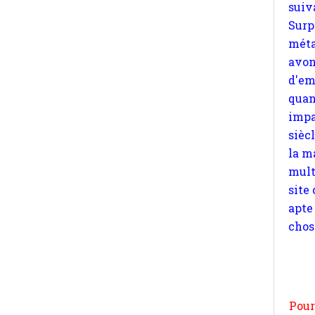
d'em
quan
impa
sièc
la m
mult
site
apte
chos
Pour
n
moi
par
et 