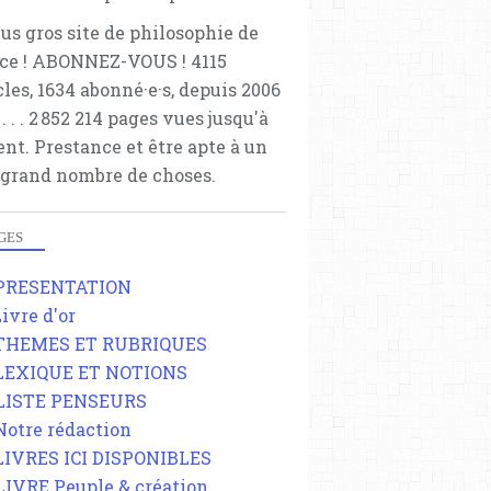
lus gros site de philosophie de
ce ! ABONNEZ-VOUS ! 4115
cles, 1634 abonné·e·s, depuis 2006
 . . . . . 2 852 214 pages vues jusqu'à
ent. Prestance et être apte à un
 grand nombre de choses.
GES
 PRESENTATION
Livre d'or
 THEMES ET RUBRIQUES
 LEXIQUE ET NOTIONS
 LISTE PENSEURS
 Notre rédaction
 LIVRES ICI DISPONIBLES
 LIVRE Peuple & création