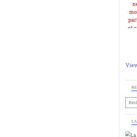
View
RE
LA