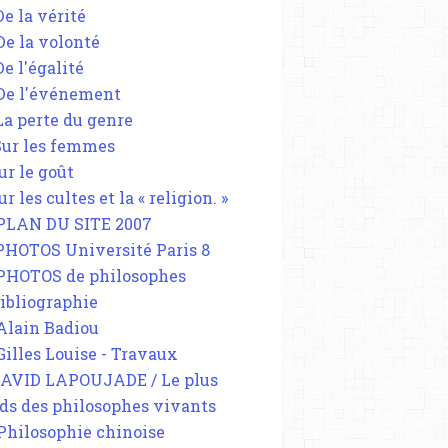
De la vérité
 De la volonté
De l'égalité
 De l'événement
 La perte du genre
 Sur les femmes
ur le goût
ur les cultes et la « religion. »
 PLAN DU SITE 2007
 PHOTOS Université Paris 8
 PHOTOS de philosophes
Bibliographie
 Alain Badiou
 Gilles Louise - Travaux
DAVID LAPOUJADE / Le plus
ds des philosophes vivants
 Philosophie chinoise