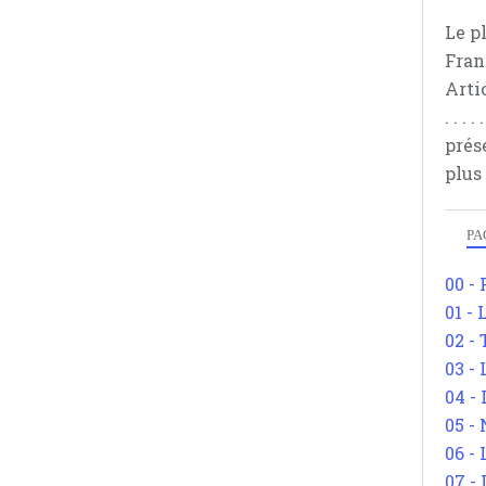
Le p
Fran
Arti
. . .
prés
plus
PA
00 -
01 - 
02 -
03 -
04 -
05 -
06 -
07 -