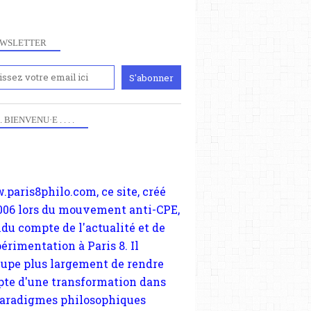
WSLETTER
iennement
paris8philo.com, ce site, créé
 . . BIENVENU·E . . . .
006 lors du mouvement anti-CPE,
ndu compte de l'actualité et de
périmentation à Paris 8. Il
cupe plus largement de rendre
te d'une transformation dans
paradigmes philosophiques
ant la pensée du Dehors ou du
li, omme la nomme les
physiciens classique. Nous
s quant à nous déjà basculé