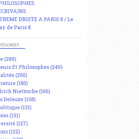
 PHILOSOPHES
 ECRIVAINS
TREME DROITE A PARIS 8 / Le
ay de Paris 8
TÉGORIES
se
(289)
eurs Et Philosophes
(249)
alités
(200)
érature
(180)
drich Nietzsche
(166)
es Deleuze
(138)
olitique
(131)
ées
(131)
ersité
(127)
ons
(122)