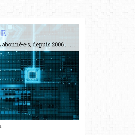
IE
Le plus gros site de philosophie de France ! ABONNEZ-VOUS ! 4115 Articles, 1634 abonné·e·s, depuis 2006 . . . . . . . . 2 852 214 pages vues jusqu'à présent. Prestance et être apte à un plus grand nombre de choses.
T