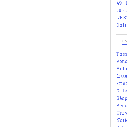
49 -
50 -
L'EX
Onfr
CA
Thè
Pens
Actu
Litt
Frie
Gill
Géop
Pens
Univ
Noti