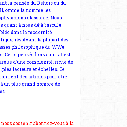
blée dans la modernité
tique, résolvant la plupart des
sses philosophique du WWe
le. Cette pensée hors contrat est
arque d'une complexité, riche de
iples facteurs et échelles. Ce
 contient des articles pour être
 à un plus grand nombre de
es.
 nous soutenir abonnez-vous à la
ewsletter gratuite (2 mails par
s), commentez sans hésitation,
tagez le contenu sur les réseaux
si vous le pouvez faîtes des liens