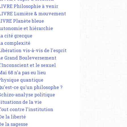
 LIVRE Philosophie à venir
 LIVRE Lumière & mouvement
 LIVRE Planète bleue
 Autonomie et hiérarchie
La cité grecque
 La complexité
Libération vis-à-vis de l'esprit
 Le Grand Bouleversement
L'Inconscient et le sexuel
Mai 68 n'a pas eu lieu
 Physique quantique
 Qu'est-ce qu'un philosophe ?
 Schizo-analyse politique
Situations de la vie
Tout contre l'institution
De la liberté
De la sagesse