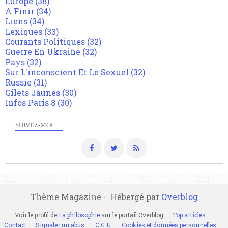
Europe
(38)
A Finir
(34)
Liens
(34)
Lexiques
(33)
Courants Politiques
(32)
Guerre En Ukraine
(32)
Pays
(32)
Sur L'inconscient Et Le Sexuel
(32)
Russie
(31)
Gilets Jaunes
(30)
Infos Paris 8
(30)
SUIVEZ-MOI
Thème Magazine - Hébergé par
Overblog
Voir le profil de
La philosophie
sur le portail Overblog
Top articles
Contact
Signaler un abus
C.G.U.
Cookies et données personnelles