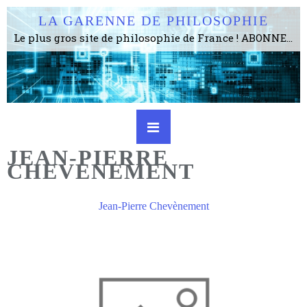
LA GARENNE DE PHILOSOPHIE
Le plus gros site de philosophie de France ! ABONNEZ-VOUS ! 4115 Articles, 1634 abonné·e·s, depuis 2006 . . . . . . . . 2 852 214 pages vues jusqu'à présent. Prestance et être apte à un plus grand nombre de choses.
JEAN-PIERRE
CHEVENEMENT
Jean-Pierre Chevènement