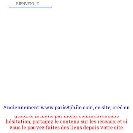
. . . . BIENVENU·E . . . .
Anciennement www.paris8philo.com, ce site, créé en
Pour nous soutenir abonnez-vous à la newsletter
2006 lors du mouvement anti-CPE, a rendu compte de
gratuite (2 mails par mois), commentez sans
l'actualité et de l'expérimentation à Paris 8. Il
hésitation, partagez le contenu sur les réseaux et si
s'occupe plus largement de rendre compte d'une
vous le pouvez faîtes des liens depuis votre site.
transformation dans les paradigmes philosophiques
suivant la pensée du Dehors ou du Surpli, omme la