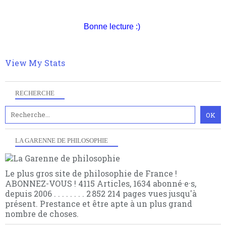
nomme les métaphysiciens classique. Nous avons
quant à nous déjà basculé d'emblée dans la modernité
quantique, résolvant la plupart des impasses
Bonne lecture :)
philosophique du WWe siècle. Cette pensée hors
contrat est la marque d'une complexité, riche de
multiples facteurs et échelles. Ce site contient des
View My Stats
articles pour être apte à un plus grand nombre de
choses.
RECHERCHE
LA GARENNE DE PHILOSOPHIE
Le plus gros site de philosophie de France !
ABONNEZ-VOUS ! 4115 Articles, 1634 abonné·e·s,
depuis 2006 . . . . . . . . 2 852 214 pages vues jusqu'à
présent. Prestance et être apte à un plus grand
nombre de choses.