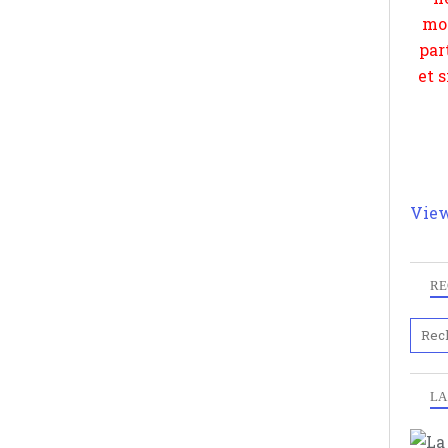
View
RE
LA