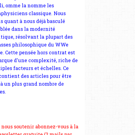
tique, résolvant la plupart des
sses philosophique du WWe
le. Cette pensée hors contrat est
arque d'une complexité, riche de
iples facteurs et échelles. Ce
 contient des articles pour être
 à un plus grand nombre de
es.
 nous soutenir abonnez-vous à la
ewsletter gratuite (2 mails par
s), commentez sans hésitation,
tagez le contenu sur les réseaux
si vous le pouvez faîtes des liens