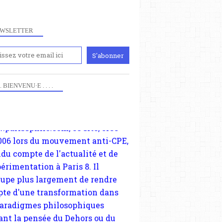
WSLETTER
iennement
paris8philo.com, ce site, créé
006 lors du mouvement anti-CPE,
 . . BIENVENU·E . . . .
ndu compte de l'actualité et de
périmentation à Paris 8. Il
cupe plus largement de rendre
te d'une transformation dans
paradigmes philosophiques
ant la pensée du Dehors ou du
li, omme la nomme les
physiciens classique. Nous
s quant à nous déjà basculé
blée dans la modernité