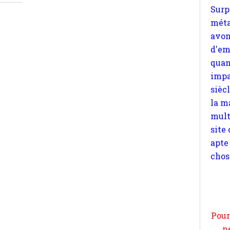
quan
impa
sièc
la m
mult
site
apte
chos
Pour
n
moi
par
et 