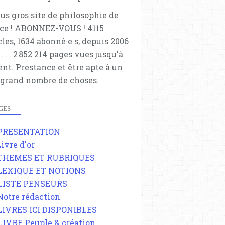
lus gros site de philosophie de
ce ! ABONNEZ-VOUS ! 4115
cles, 1634 abonné·e·s, depuis 2006
 . . . . . 2 852 214 pages vues jusqu'à
ent. Prestance et être apte à un
 grand nombre de choses.
GES
 PRESENTATION
Livre d'or
 THEMES ET RUBRIQUES
 LEXIQUE ET NOTIONS
 LISTE PENSEURS
 Notre rédaction
 LIVRES ICI DISPONIBLES
 LIVRE Peuple & création