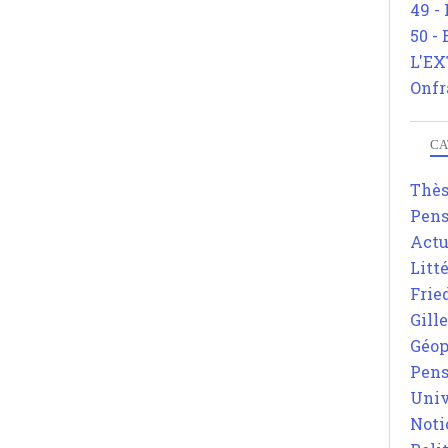
49 -
50 -
L'EX
Onfr
CA
Thè
Pens
Actu
Litt
Frie
Gill
Géop
Pens
Univ
Noti