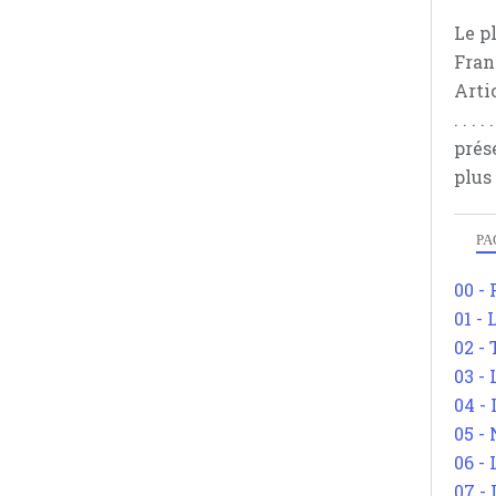
Le p
Fran
Arti
. . .
prés
plus
PA
00 -
01 - 
02 -
03 -
04 -
05 -
06 -
07 -