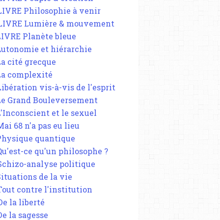
 LIVRE Philosophie à venir
 LIVRE Lumière & mouvement
 LIVRE Planète bleue
 Autonomie et hiérarchie
La cité grecque
 La complexité
Libération vis-à-vis de l'esprit
 Le Grand Bouleversement
L'Inconscient et le sexuel
Mai 68 n'a pas eu lieu
 Physique quantique
 Qu'est-ce qu'un philosophe ?
 Schizo-analyse politique
Situations de la vie
Tout contre l'institution
De la liberté
De la sagesse