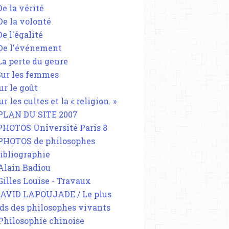
De la vérité
 De la volonté
De l'égalité
 De l'événement
 La perte du genre
 Sur les femmes
ur le goût
ur les cultes et la « religion. »
 PLAN DU SITE 2007
 PHOTOS Université Paris 8
 PHOTOS de philosophes
Bibliographie
 Alain Badiou
 Gilles Louise - Travaux
DAVID LAPOUJADE / Le plus
ds des philosophes vivants
 Philosophie chinoise