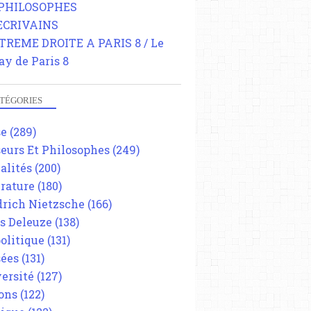
 PHILOSOPHES
 ECRIVAINS
TREME DROITE A PARIS 8 / Le
ay de Paris 8
TÉGORIES
se
(289)
eurs Et Philosophes
(249)
alités
(200)
érature
(180)
drich Nietzsche
(166)
es Deleuze
(138)
olitique
(131)
ées
(131)
ersité
(127)
ons
(122)