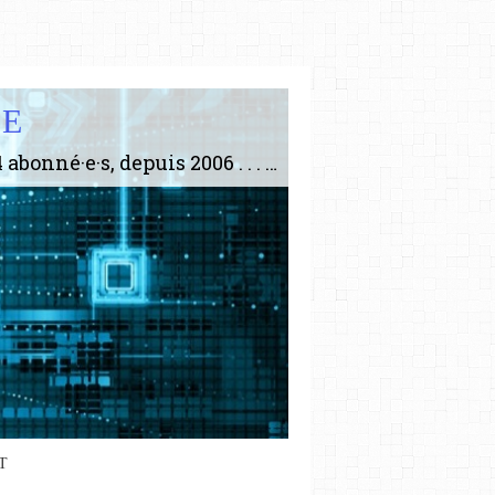
IE
Le plus gros site de philosophie de France ! ABONNEZ-VOUS ! 4115 Articles, 1634 abonné·e·s, depuis 2006 . . . . . . . . 2 852 214 pages vues jusqu'à présent. Prestance et être apte à un plus grand nombre de choses.
T