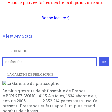
transformation dans les paradigmes philosophiques
suivant la pensée du Dehors ou du Surpli, omme la
nomme les métaphysiciens classique. Nous avons
quant à nous déjà basculé d'emblée dans la modernité
Bonne lecture :)
quantique, résolvant la plupart des impasses
philosophique du WWe siècle. Cette pensée hors
contrat est la marque d'une complexité, riche de
multiples facteurs et échelles. Ce site contient des
View My Stats
articles pour être apte à un plus grand nombre de
choses.
RECHERCHE
LA GARENNE DE PHILOSOPHIE
Le plus gros site de philosophie de France !
ABONNEZ-VOUS ! 4115 Articles, 1634 abonné·e·s,
depuis 2006 . . . . . . . . 2 852 214 pages vues jusqu'à
présent. Prestance et être apte à un plus grand
nombre de choses.