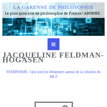
LA GARENNE DE PHILOSOPHIE
Le plus gros site de philosophie de France ! ABONNEZ-VOUS ! 4115 Articles, 1634 abonné·e·s, depuis 2006 . . . . . . . . 2 852 214 pages vues jusqu'à présent. Prestance et être apte à un plus grand nombre de choses.
JACQUELINE FELDMAN-
HOGASEN
FEMINISME / Qui sont les féministes autour de la création du
MLF