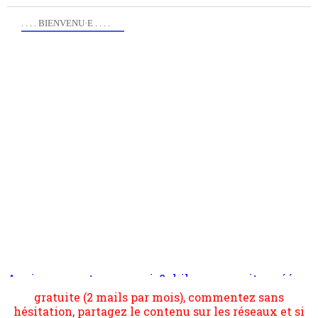
. . . . BIENVENU·E . . . .
Anciennement www.paris8philo.com, ce site, créé en
Pour nous soutenir abonnez-vous à la newsletter
2006 lors du mouvement anti-CPE, a rendu compte de
gratuite (2 mails par mois), commentez sans
l'actualité et de l'expérimentation à Paris 8. Il
hésitation, partagez le contenu sur les réseaux et si
s'occupe plus largement de rendre compte d'une
vous le pouvez faîtes des liens depuis votre site.