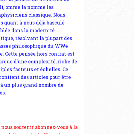
tique, résolvant la plupart des
sses philosophique du WWe
le. Cette pensée hors contrat est
arque d'une complexité, riche de
iples facteurs et échelles. Ce
 contient des articles pour être
 à un plus grand nombre de
es.
 nous soutenir abonnez-vous à la
ewsletter gratuite (2 mails par
s), commentez sans hésitation,
tagez le contenu sur les réseaux
si vous le pouvez faîtes des liens