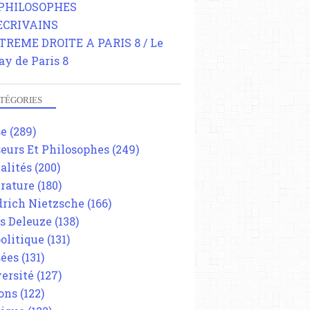
 PHILOSOPHES
 ECRIVAINS
TREME DROITE A PARIS 8 / Le
ay de Paris 8
TÉGORIES
se
(289)
eurs Et Philosophes
(249)
alités
(200)
érature
(180)
drich Nietzsche
(166)
es Deleuze
(138)
olitique
(131)
ées
(131)
ersité
(127)
ons
(122)