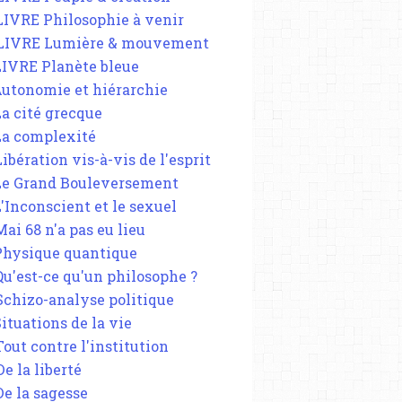
 LIVRE Philosophie à venir
 LIVRE Lumière & mouvement
 LIVRE Planète bleue
 Autonomie et hiérarchie
La cité grecque
 La complexité
Libération vis-à-vis de l'esprit
 Le Grand Bouleversement
L'Inconscient et le sexuel
Mai 68 n'a pas eu lieu
 Physique quantique
 Qu'est-ce qu'un philosophe ?
 Schizo-analyse politique
Situations de la vie
Tout contre l'institution
De la liberté
De la sagesse