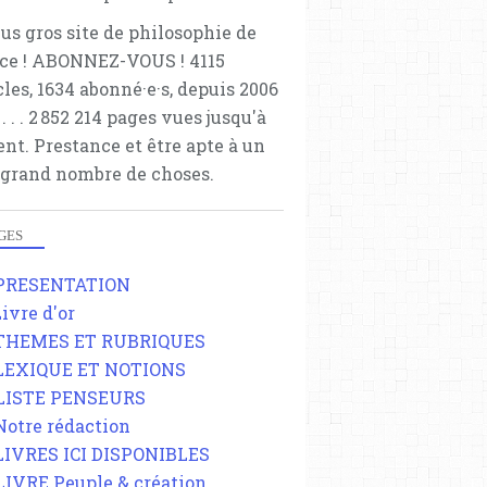
lus gros site de philosophie de
ce ! ABONNEZ-VOUS ! 4115
cles, 1634 abonné·e·s, depuis 2006
 . . . . . 2 852 214 pages vues jusqu'à
ent. Prestance et être apte à un
 grand nombre de choses.
GES
 PRESENTATION
Livre d'or
 THEMES ET RUBRIQUES
 LEXIQUE ET NOTIONS
 LISTE PENSEURS
 Notre rédaction
 LIVRES ICI DISPONIBLES
 LIVRE Peuple & création