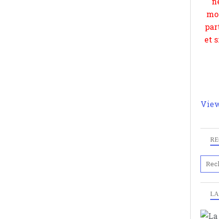
View
RE
LA