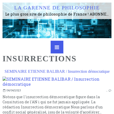
LA GARENNE DE PHILOSOPHIE
Le plus gros site de philosophie de France ! ABONNEZ-VOUS ! 4115 Articles, 1634 abonné·e·s, depuis 2006 . . . . . . . . 2 852 214 pages vues jusqu'à présent. Prestance et être apte à un plus grand nombre de choses.
INSURRECTIONS
SEMINAIRE ETIENNE BALIBAR / Insurrection démocratique
04/04/2023
…
Notons que l'insurrection démocratique figure dans la
Consitution de l'AN i qui ne fut jamais appliquée. La
rédaction Insurrection démocratique Nous parlons d’un
conflit social généralisé, issu de la volonté d’accélérer...