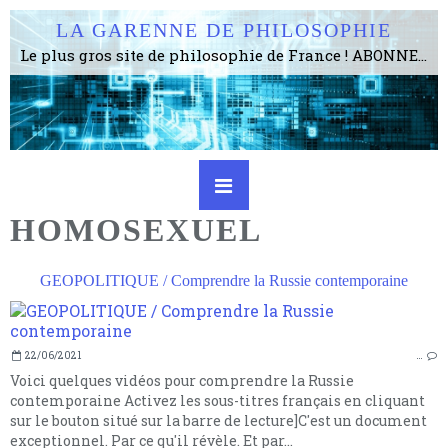
LA GARENNE DE PHILOSOPHIE
Le plus gros site de philosophie de France ! ABONNEZ-VOUS ! 4115 Articles, 1634 abonné·e·s, depuis 2006 . . . . . . . . 2 852 214 pages vues jusqu'à présent. Prestance et être apte à un plus grand nombre de choses.
HOMOSEXUEL
GEOPOLITIQUE / Comprendre la Russie contemporaine
22/06/2021
…
Voici quelques vidéos pour comprendre la Russie
contemporaine Activez les sous-titres français en cliquant
sur le bouton situé sur la barre de lecture]C'est un document
exceptionnel. Par ce qu'il révèle. Et par...