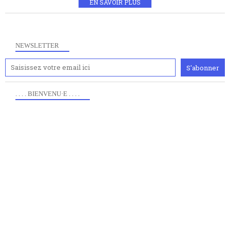
EN SAVOIR PLUS
NEWSLETTER
. . . . BIENVENU·E . . . .