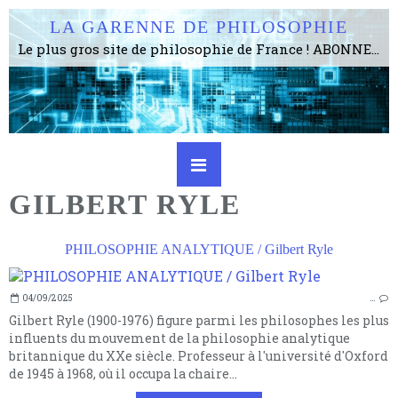
LA GARENNE DE PHILOSOPHIE
Le plus gros site de philosophie de France ! ABONNEZ-VOUS ! 4115 Articles, 1634 abonné·e·s, depuis 2006 . . . . . . . . 2 852 214 pages vues jusqu'à présent. Prestance et être apte à un plus grand nombre de choses.
GILBERT RYLE
PHILOSOPHIE ANALYTIQUE / Gilbert Ryle
04/09/2025
…
Gilbert Ryle (1900-1976) figure parmi les philosophes les plus
influents du mouvement de la philosophie analytique
britannique du XXe siècle. Professeur à l'université d'Oxford
de 1945 à 1968, où il occupa la chaire...