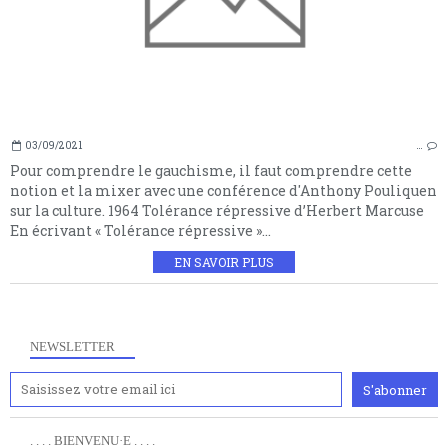
03/09/2021
…
Pour comprendre le gauchisme, il faut comprendre cette
notion et la mixer avec une conférence d'Anthony Pouliquen
sur la culture. 1964 Tolérance répressive d’Herbert Marcuse
En écrivant « Tolérance répressive »...
EN SAVOIR PLUS
Anciennement www.paris8philo.com, ce site, créé en
2006 lors du mouvement anti-CPE, a rendu compte de
NEWSLETTER
l'actualité et de l'expérimentation à Paris 8. Il
s'occupe plus largement de rendre compte d'une
transformation dans les paradigmes philosophiques
suivant la pensée du Dehors ou du Surpli, omme la
nomme les métaphysiciens classique. Nous avons
. . . . BIENVENU·E . . . .