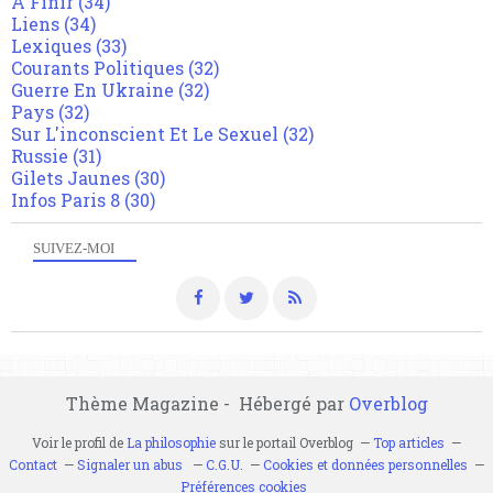
A Finir
(34)
Liens
(34)
Lexiques
(33)
Courants Politiques
(32)
Guerre En Ukraine
(32)
Pays
(32)
Sur L'inconscient Et Le Sexuel
(32)
Russie
(31)
Gilets Jaunes
(30)
Infos Paris 8
(30)
SUIVEZ-MOI
Thème Magazine - Hébergé par
Overblog
Voir le profil de
La philosophie
sur le portail Overblog
Top articles
Contact
Signaler un abus
C.G.U.
Cookies et données personnelles
Préférences cookies