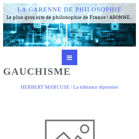
LA GARENNE DE PHILOSOPHIE
Le plus gros site de philosophie de France ! ABONNEZ-VOUS ! 4115 Articles, 1634 abonné·e·s, depuis 2006 . . . . . . . . 2 852 214 pages vues jusqu'à présent. Prestance et être apte à un plus grand nombre de choses.
GAUCHISME
HERBERT MARCUSE / La tolérance répressive