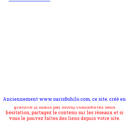
Anciennement www.paris8philo.com, ce site, créé en
Pour nous soutenir abonnez-vous à la newsletter
2006 lors du mouvement anti-CPE, a rendu compte de
gratuite (2 mails par mois), commentez sans
l'actualité et de l'expérimentation à Paris 8. Il
hésitation, partagez le contenu sur les réseaux et si
s'occupe plus largement de rendre compte d'une
vous le pouvez faîtes des liens depuis votre site.
transformation dans les paradigmes philosophiques
suivant la pensée du Dehors ou du Surpli, omme la
nomme les métaphysiciens classique. Nous avons