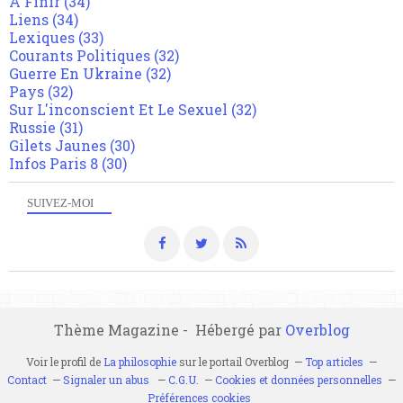
A Finir
(34)
Liens
(34)
Lexiques
(33)
Courants Politiques
(32)
Guerre En Ukraine
(32)
Pays
(32)
Sur L'inconscient Et Le Sexuel
(32)
Russie
(31)
Gilets Jaunes
(30)
Infos Paris 8
(30)
SUIVEZ-MOI
Thème Magazine - Hébergé par
Overblog
Voir le profil de
La philosophie
sur le portail Overblog
Top articles
Contact
Signaler un abus
C.G.U.
Cookies et données personnelles
Préférences cookies