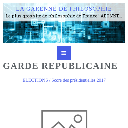
LA GARENNE DE PHILOSOPHIE
Le plus gros site de philosophie de France ! ABONNEZ-VOUS ! 4115 Articles, 1634 abonné·e·s, depuis 2006 . . . . . . . . 2 852 214 pages vues jusqu'à présent. Prestance et être apte à un plus grand nombre de choses.
GARDE REPUBLICAINE
ELECTIONS / Score des présidentielles 2017