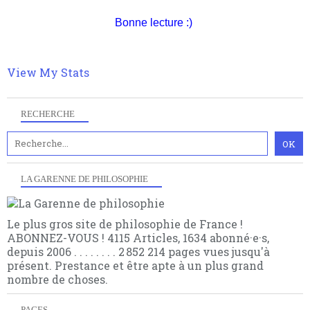
quant à nous déjà basculé d'emblée dans la modernité
quantique, résolvant la plupart des impasses
Bonne lecture :)
philosophique du WWe siècle. Cette pensée hors
contrat est la marque d'une complexité, riche de
multiples facteurs et échelles. Ce site contient des
View My Stats
articles pour être apte à un plus grand nombre de
choses.
RECHERCHE
LA GARENNE DE PHILOSOPHIE
Le plus gros site de philosophie de France !
ABONNEZ-VOUS ! 4115 Articles, 1634 abonné·e·s,
depuis 2006 . . . . . . . . 2 852 214 pages vues jusqu'à
présent. Prestance et être apte à un plus grand
nombre de choses.
PAGES