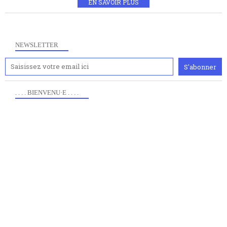
EN SAVOIR PLUS
NEWSLETTER
. . . . BIENVENU·E . . . .