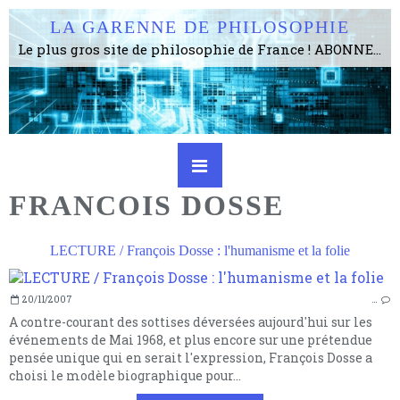
LA GARENNE DE PHILOSOPHIE
Le plus gros site de philosophie de France ! ABONNEZ-VOUS ! 4115 Articles, 1634 abonné·e·s, depuis 2006 . . . . . . . . 2 852 214 pages vues jusqu'à présent. Prestance et être apte à un plus grand nombre de choses.
FRANCOIS DOSSE
LECTURE / François Dosse : l'humanisme et la folie
20/11/2007
…
A contre-courant des sottises déversées aujourd'hui sur les
événements de Mai 1968, et plus encore sur une prétendue
pensée unique qui en serait l'expression, François Dosse a
choisi le modèle biographique pour...