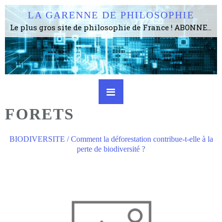
LA GARENNE DE PHILOSOPHIE
Le plus gros site de philosophie de France ! ABONNEZ-VOUS ! 4115 Articles, 1634 abonné·e·s, depuis 2006 . . . . . . . . 2 852 214 pages vues jusqu'à présent. Prestance et être apte à un plus grand nombre de choses.
FORETS
BIODIVERSITE / Comment la déforestation contribue-t-elle à la
perte de biodiversité ?