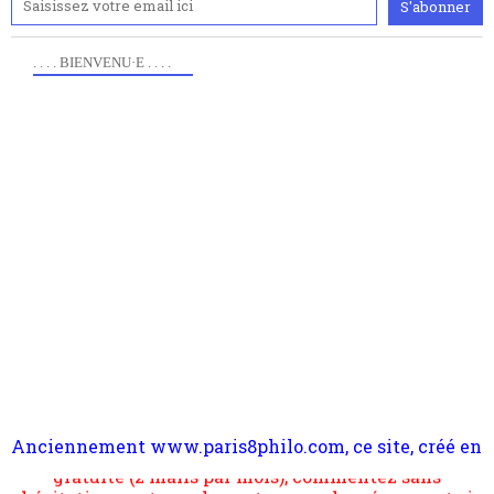
. . . . BIENVENU·E . . . .
Anciennement www.paris8philo.com, ce site, créé en
Pour nous soutenir abonnez-vous à la newsletter
2006 lors du mouvement anti-CPE, a rendu compte de
gratuite (2 mails par mois), commentez sans
l'actualité et de l'expérimentation à Paris 8. Il
hésitation, partagez le contenu sur les réseaux et si
s'occupe plus largement de rendre compte d'une
vous le pouvez faîtes des liens depuis votre site.