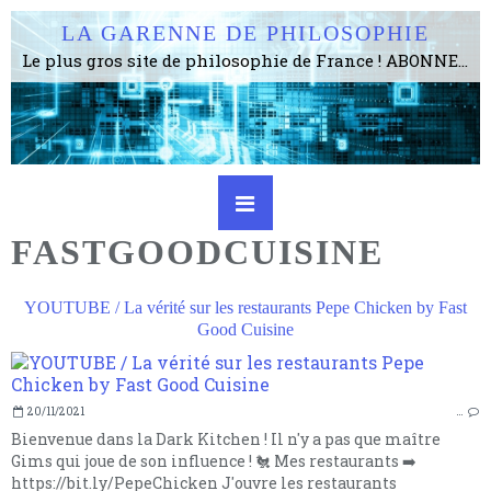
LA GARENNE DE PHILOSOPHIE
Le plus gros site de philosophie de France ! ABONNEZ-VOUS ! 4115 Articles, 1634 abonné·e·s, depuis 2006 . . . . . . . . 2 852 214 pages vues jusqu'à présent. Prestance et être apte à un plus grand nombre de choses.
FASTGOODCUISINE
YOUTUBE / La vérité sur les restaurants Pepe Chicken by Fast
Good Cuisine
20/11/2021
…
Bienvenue dans la Dark Kitchen ! Il n'y a pas que maître
Gims qui joue de son influence ! 🐔 Mes restaurants ➡️
https://bit.ly/PepeChicken J'ouvre les restaurants