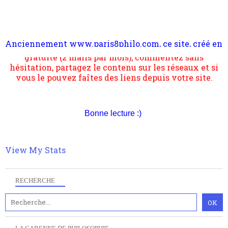
Anciennement www.paris8philo.com, ce site, créé en
Pour nous soutenir abonnez-vous à la newsletter
2006 lors du mouvement anti-CPE, a rendu compte de
gratuite (2 mails par mois), commentez sans
l'actualité et de l'expérimentation à Paris 8. Il
hésitation, partagez le contenu sur les réseaux et si
s'occupe plus largement de rendre compte d'une
vous le pouvez faîtes des liens depuis votre site.
transformation dans les paradigmes philosophiques
suivant la pensée du Dehors ou du Surpli, omme la
nomme les métaphysiciens classique. Nous avons
quant à nous déjà basculé d'emblée dans la modernité
quantique, résolvant la plupart des impasses
Bonne lecture :)
philosophique du WWe siècle. Cette pensée hors
contrat est la marque d'une complexité, riche de
multiples facteurs et échelles. Ce site contient des
View My Stats
articles pour être apte à un plus grand nombre de
choses.
RECHERCHE