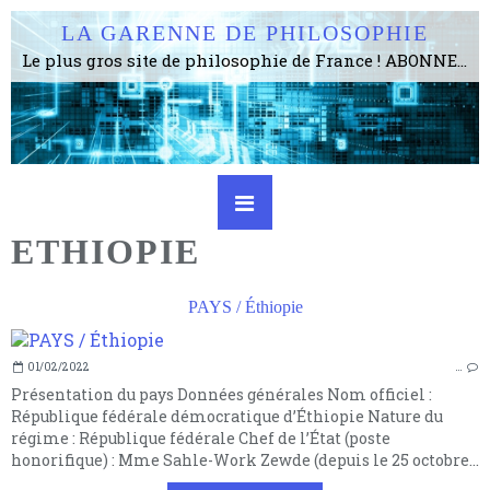
LA GARENNE DE PHILOSOPHIE
Le plus gros site de philosophie de France ! ABONNEZ-VOUS ! 4115 Articles, 1634 abonné·e·s, depuis 2006 . . . . . . . . 2 852 214 pages vues jusqu'à présent. Prestance et être apte à un plus grand nombre de choses.
ETHIOPIE
PAYS / Éthiopie
01/02/2022
…
Présentation du pays Données générales Nom officiel :
République fédérale démocratique d’Éthiopie Nature du
régime : République fédérale Chef de l’État (poste
honorifique) : Mme Sahle-Work Zewde (depuis le 25 octobre...