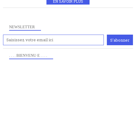
EN SAVOIR PLUS
NEWSLETTER
. . . . BIENVENU·E . . . .