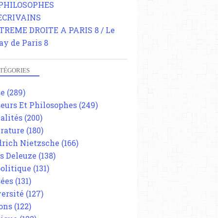
 PHILOSOPHES
 ECRIVAINS
TREME DROITE A PARIS 8 / Le
ay de Paris 8
TÉGORIES
se
(289)
eurs Et Philosophes
(249)
alités
(200)
érature
(180)
drich Nietzsche
(166)
es Deleuze
(138)
olitique
(131)
ées
(131)
ersité
(127)
ons
(122)