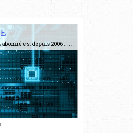
IE
Le plus gros site de philosophie de France ! ABONNEZ-VOUS ! 4115 Articles, 1634 abonné·e·s, depuis 2006 . . . . . . . . 2 852 214 pages vues jusqu'à présent. Prestance et être apte à un plus grand nombre de choses.
T