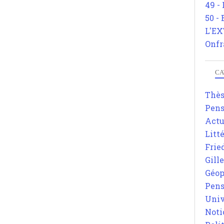
49 -
50 -
L'EX
Onfr
CA
Thè
Pens
Actu
Litt
Frie
Gill
Géop
Pens
Univ
Noti