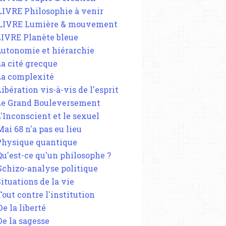
 LIVRE Philosophie à venir
 LIVRE Lumière & mouvement
 LIVRE Planète bleue
 Autonomie et hiérarchie
La cité grecque
 La complexité
Libération vis-à-vis de l'esprit
 Le Grand Bouleversement
L'Inconscient et le sexuel
Mai 68 n'a pas eu lieu
 Physique quantique
 Qu'est-ce qu'un philosophe ?
 Schizo-analyse politique
Situations de la vie
Tout contre l'institution
De la liberté
De la sagesse