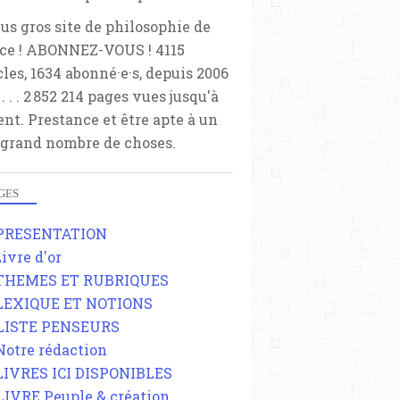
lus gros site de philosophie de
ce ! ABONNEZ-VOUS ! 4115
cles, 1634 abonné·e·s, depuis 2006
 . . . . . 2 852 214 pages vues jusqu'à
ent. Prestance et être apte à un
 grand nombre de choses.
GES
 PRESENTATION
Livre d'or
 THEMES ET RUBRIQUES
 LEXIQUE ET NOTIONS
 LISTE PENSEURS
 Notre rédaction
 LIVRES ICI DISPONIBLES
 LIVRE Peuple & création