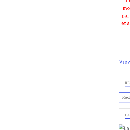
View
RE
LA