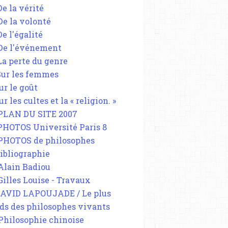
De la vérité
 De la volonté
De l'égalité
 De l'événement
 La perte du genre
 Sur les femmes
ur le goût
ur les cultes et la « religion. »
 PLAN DU SITE 2007
 PHOTOS Université Paris 8
 PHOTOS de philosophes
Bibliographie
 Alain Badiou
 Gilles Louise - Travaux
DAVID LAPOUJADE / Le plus
ds des philosophes vivants
 Philosophie chinoise