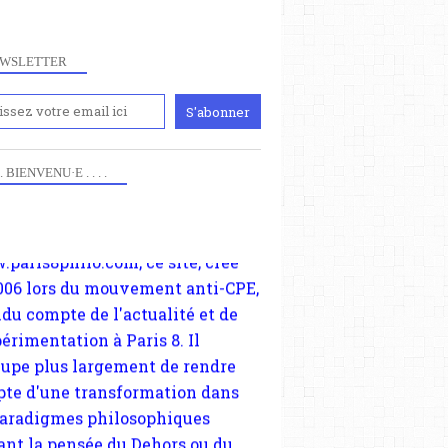
WSLETTER
iennement
paris8philo.com, ce site, créé
006 lors du mouvement anti-CPE,
 . . BIENVENU·E . . . .
ndu compte de l'actualité et de
périmentation à Paris 8. Il
cupe plus largement de rendre
te d'une transformation dans
paradigmes philosophiques
ant la pensée du Dehors ou du
li, omme la nomme les
physiciens classique. Nous
s quant à nous déjà basculé
blée dans la modernité