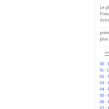
Le p
Fran
Arti
. . .
prés
plus
PA
00 -
01 - 
02 -
03 -
04 -
05 -
06 -
07 -