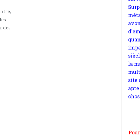
quan
impa
ntre,
sièc
des
la m
r des
mult
site
apte
chos
Pour
n
moi
par
et 