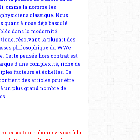
tique, résolvant la plupart des
sses philosophique du WWe
le. Cette pensée hors contrat est
arque d'une complexité, riche de
iples facteurs et échelles. Ce
 contient des articles pour être
 à un plus grand nombre de
es.
 nous soutenir abonnez-vous à la
ewsletter gratuite (2 mails par
s), commentez sans hésitation,
tagez le contenu sur les réseaux
si vous le pouvez faîtes des liens