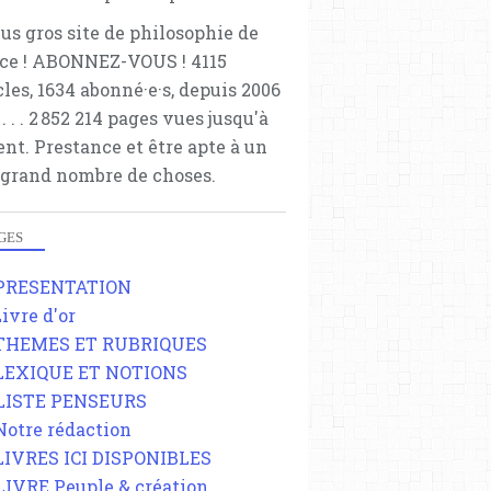
lus gros site de philosophie de
ce ! ABONNEZ-VOUS ! 4115
cles, 1634 abonné·e·s, depuis 2006
 . . . . . 2 852 214 pages vues jusqu'à
ent. Prestance et être apte à un
 grand nombre de choses.
GES
 PRESENTATION
Livre d'or
 THEMES ET RUBRIQUES
 LEXIQUE ET NOTIONS
 LISTE PENSEURS
 Notre rédaction
 LIVRES ICI DISPONIBLES
 LIVRE Peuple & création