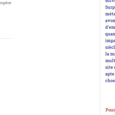
 espèce
quan
impa
sièc
la m
mult
site
apte
chos
Pour
n
moi
par
et 