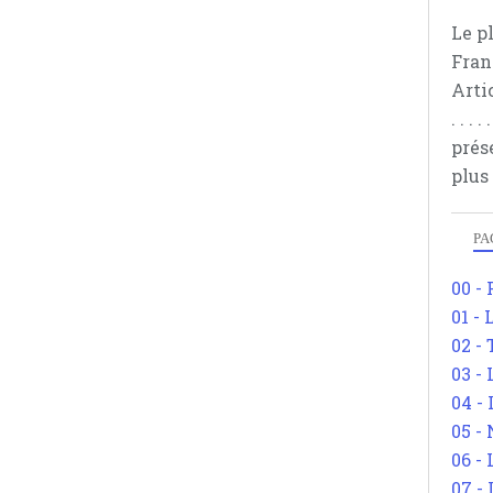
Le p
Fran
Arti
. . .
prés
plus
PA
00 -
01 - 
02 -
03 -
04 -
05 -
06 -
07 -