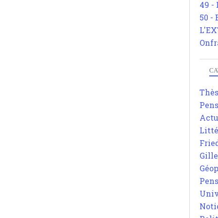
49 -
50 -
L'EX
Onfr
CA
Thè
Pens
Actu
Litt
Frie
Gill
Géop
Pens
Univ
Noti