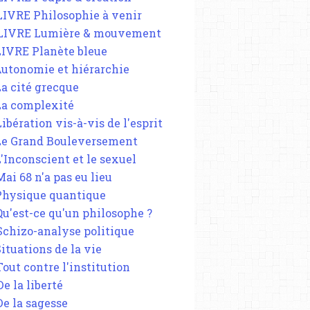
 LIVRE Philosophie à venir
 LIVRE Lumière & mouvement
 LIVRE Planète bleue
 Autonomie et hiérarchie
La cité grecque
 La complexité
Libération vis-à-vis de l'esprit
 Le Grand Bouleversement
L'Inconscient et le sexuel
Mai 68 n'a pas eu lieu
 Physique quantique
 Qu'est-ce qu'un philosophe ?
 Schizo-analyse politique
Situations de la vie
Tout contre l'institution
De la liberté
De la sagesse