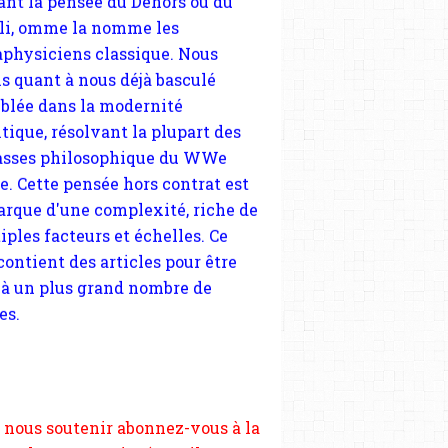
tique, résolvant la plupart des
sses philosophique du WWe
le. Cette pensée hors contrat est
arque d'une complexité, riche de
iples facteurs et échelles. Ce
 contient des articles pour être
 à un plus grand nombre de
es.
 nous soutenir abonnez-vous à la
ewsletter gratuite (2 mails par
s), commentez sans hésitation,
tagez le contenu sur les réseaux
si vous le pouvez faîtes des liens