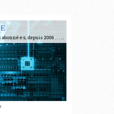
IE
Le plus gros site de philosophie de France ! ABONNEZ-VOUS ! 4115 Articles, 1634 abonné·e·s, depuis 2006 . . . . . . . . 2 852 214 pages vues jusqu'à présent. Prestance et être apte à un plus grand nombre de choses.
T