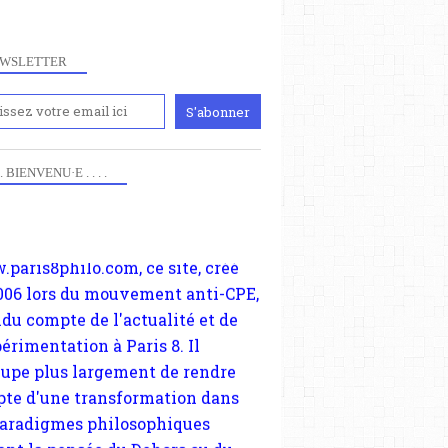
WSLETTER
iennement
paris8philo.com, ce site, créé
 . . BIENVENU·E . . . .
006 lors du mouvement anti-CPE,
ndu compte de l'actualité et de
périmentation à Paris 8. Il
cupe plus largement de rendre
te d'une transformation dans
paradigmes philosophiques
ant la pensée du Dehors ou du
li, omme la nomme les
physiciens classique. Nous
s quant à nous déjà basculé
blée dans la modernité