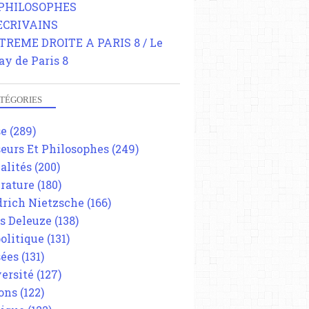
 PHILOSOPHES
 ECRIVAINS
TREME DROITE A PARIS 8 / Le
ay de Paris 8
TÉGORIES
se
(289)
eurs Et Philosophes
(249)
alités
(200)
érature
(180)
drich Nietzsche
(166)
es Deleuze
(138)
olitique
(131)
ées
(131)
ersité
(127)
ons
(122)