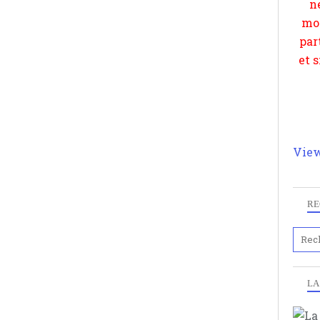
View
RE
LA