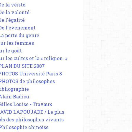
De la vérité
 De la volonté
De l'égalité
 De l'événement
 La perte du genre
 Sur les femmes
ur le goût
ur les cultes et la « religion. »
 PLAN DU SITE 2007
 PHOTOS Université Paris 8
 PHOTOS de philosophes
Bibliographie
 Alain Badiou
 Gilles Louise - Travaux
DAVID LAPOUJADE / Le plus
ds des philosophes vivants
 Philosophie chinoise