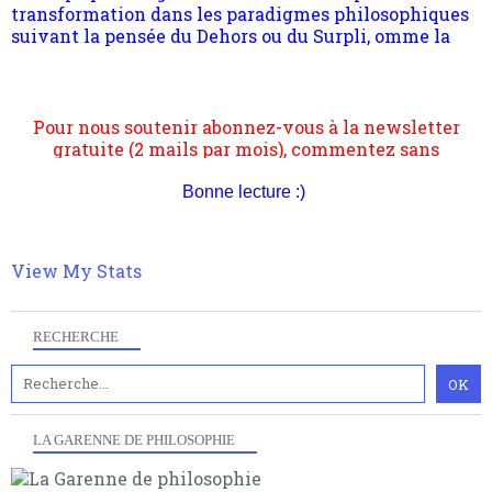
suivant la pensée du Dehors ou du Surpli, omme la
nomme les métaphysiciens classique. Nous avons
quant à nous déjà basculé d'emblée dans la modernité
quantique, résolvant la plupart des impasses
philosophique du WWe siècle. Cette pensée hors
Pour nous soutenir abonnez-vous à la newsletter
contrat est la marque d'une complexité, riche de
gratuite (2 mails par mois), commentez sans
multiples facteurs et échelles. Ce site contient des
hésitation, partagez le contenu sur les réseaux et si
articles pour être apte à un plus grand nombre de
vous le pouvez faîtes des liens depuis votre site.
choses.
Bonne lecture :)
View My Stats
RECHERCHE
LA GARENNE DE PHILOSOPHIE