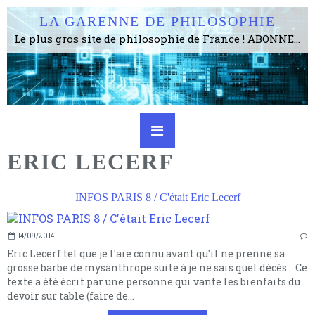
LA GARENNE DE PHILOSOPHIE
Le plus gros site de philosophie de France ! ABONNEZ-VOUS ! 4115 Articles, 1634 abonné·e·s, depuis 2006 . . . . . . . . 2 852 214 pages vues jusqu'à présent. Prestance et être apte à un plus grand nombre de choses.
ERIC LECERF
INFOS PARIS 8 / C'était Eric Lecerf
14/09/2014
…
Eric Lecerf tel que je l'aie connu avant qu'il ne prenne sa
grosse barbe de mysanthrope suite à je ne sais quel décès... Ce
texte a été écrit par une personne qui vante les bienfaits du
devoir sur table (faire de...