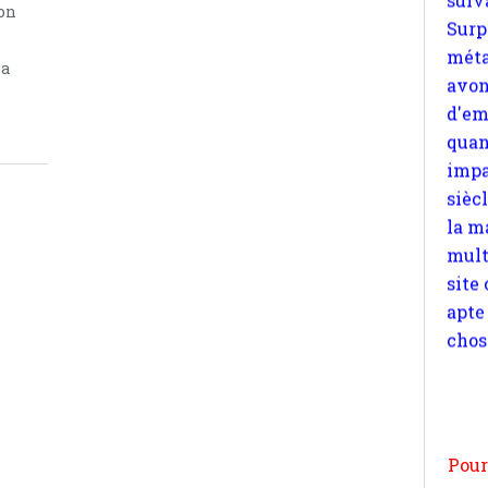
d'em
ion
quan
impa
la
sièc
la m
mult
site
apte
chos
Pour
n
moi
par
et 