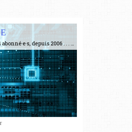
IE
Le plus gros site de philosophie de France ! ABONNEZ-VOUS ! 4115 Articles, 1634 abonné·e·s, depuis 2006 . . . . . . . . 2 852 214 pages vues jusqu'à présent. Prestance et être apte à un plus grand nombre de choses.
T