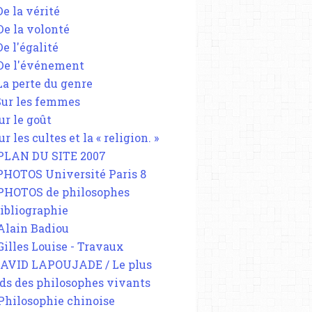
De la vérité
 De la volonté
De l'égalité
 De l'événement
 La perte du genre
 Sur les femmes
ur le goût
ur les cultes et la « religion. »
 PLAN DU SITE 2007
 PHOTOS Université Paris 8
 PHOTOS de philosophes
Bibliographie
 Alain Badiou
 Gilles Louise - Travaux
DAVID LAPOUJADE / Le plus
ds des philosophes vivants
 Philosophie chinoise