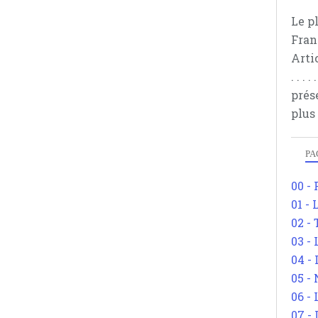
Le p
Fran
Arti
. . .
prés
plus
PA
00 -
01 - 
02 -
03 -
04 -
05 -
06 -
07 -