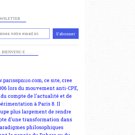
WSLETTER
iennement
paris8philo.com, ce site, créé
 . . BIENVENU·E . . . .
006 lors du mouvement anti-CPE,
ndu compte de l'actualité et de
périmentation à Paris 8. Il
cupe plus largement de rendre
te d'une transformation dans
paradigmes philosophiques
ant la pensée du Dehors ou du
li, omme la nomme les
physiciens classique. Nous
s quant à nous déjà basculé