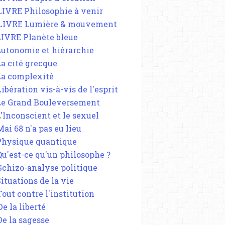
 LIVRE Philosophie à venir
 LIVRE Lumière & mouvement
 LIVRE Planète bleue
 Autonomie et hiérarchie
La cité grecque
 La complexité
Libération vis-à-vis de l'esprit
 Le Grand Bouleversement
L'Inconscient et le sexuel
Mai 68 n'a pas eu lieu
 Physique quantique
 Qu'est-ce qu'un philosophe ?
 Schizo-analyse politique
Situations de la vie
Tout contre l'institution
De la liberté
De la sagesse