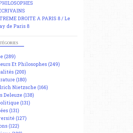
 PHILOSOPHES
 ECRIVAINS
TREME DROITE A PARIS 8 / Le
ay de Paris 8
TÉGORIES
se
(289)
eurs Et Philosophes
(249)
alités
(200)
érature
(180)
drich Nietzsche
(166)
es Deleuze
(138)
olitique
(131)
ées
(131)
ersité
(127)
ons
(122)