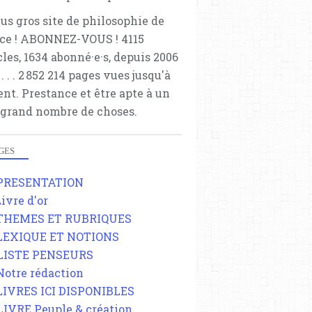
lus gros site de philosophie de
ce ! ABONNEZ-VOUS ! 4115
cles, 1634 abonné·e·s, depuis 2006
 . . . . . 2 852 214 pages vues jusqu'à
ent. Prestance et être apte à un
 grand nombre de choses.
GES
 PRESENTATION
Livre d'or
 THEMES ET RUBRIQUES
 LEXIQUE ET NOTIONS
 LISTE PENSEURS
 Notre rédaction
 LIVRES ICI DISPONIBLES
 LIVRE Peuple & création