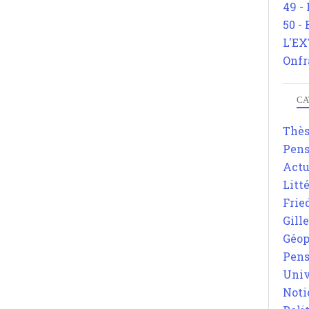
49 -
50 -
L'EX
Onfr
CA
Thè
Pens
Actu
Litt
Frie
Gill
Géop
Pens
Univ
Noti