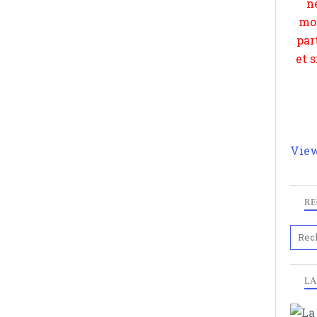
View
RE
LA