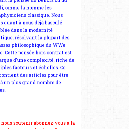
blée dans la modernité
tique, résolvant la plupart des
sses philosophique du WWe
le. Cette pensée hors contrat est
arque d'une complexité, riche de
iples facteurs et échelles. Ce
 contient des articles pour être
 à un plus grand nombre de
es.
 nous soutenir abonnez-vous à la
ewsletter gratuite (2 mails par
s), commentez sans hésitation,
tagez le contenu sur les réseaux
si vous le pouvez faîtes des liens