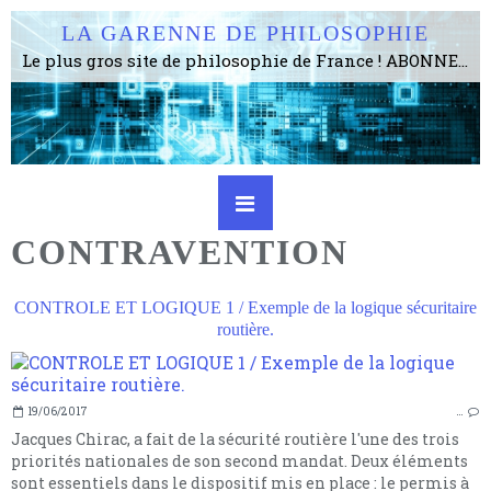
LA GARENNE DE PHILOSOPHIE
Le plus gros site de philosophie de France ! ABONNEZ-VOUS ! 4115 Articles, 1634 abonné·e·s, depuis 2006 . . . . . . . . 2 852 214 pages vues jusqu'à présent. Prestance et être apte à un plus grand nombre de choses.
CONTRAVENTION
CONTROLE ET LOGIQUE 1 / Exemple de la logique sécuritaire
routière.
19/06/2017
…
Jacques Chirac, a fait de la sécurité routière l'une des trois
priorités nationales de son second mandat. Deux éléments
sont essentiels dans le dispositif mis en place : le permis à