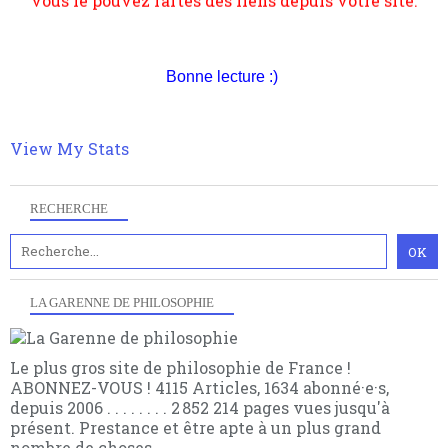
suivant la pensée du Dehors ou du Surpli, omme la
nomme les métaphysiciens classique. Nous avons
quant à nous déjà basculé d'emblée dans la modernité
quantique, résolvant la plupart des impasses
Bonne lecture :)
philosophique du WWe siècle. Cette pensée hors
contrat est la marque d'une complexité, riche de
multiples facteurs et échelles. Ce site contient des
articles pour être apte à un plus grand nombre de
View My Stats
choses.
RECHERCHE
LA GARENNE DE PHILOSOPHIE
Le plus gros site de philosophie de France !
ABONNEZ-VOUS ! 4115 Articles, 1634 abonné·e·s,
depuis 2006 . . . . . . . . 2 852 214 pages vues jusqu'à
présent. Prestance et être apte à un plus grand
nombre de choses.