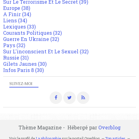
Sur Le Terrorisme Et Le Secret
(39)
Europe
(38)
A Finir
(34)
Liens
(34)
Lexiques
(33)
Courants Politiques
(32)
Guerre En Ukraine
(32)
Pays
(32)
Sur L'inconscient Et Le Sexuel
(32)
Russie
(31)
Gilets Jaunes
(30)
Infos Paris 8
(30)
SUIVEZ-MOI
Thème Magazine - Hébergé par
Overblog
Voir le profil de
La philosophie
sur le portail Overblog
Top articles