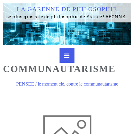
LA GARENNE DE PHILOSOPHIE
Le plus gros site de philosophie de France ! ABONNEZ-VOUS ! 4115 Articles, 1634 abonné·e·s, depuis 2006 . . . . . . . . 2 852 214 pages vues jusqu'à présent. Prestance et être apte à un plus grand nombre de choses.
COMMUNAUTARISME
PENSEE / le moment clé, contre le communautarisme