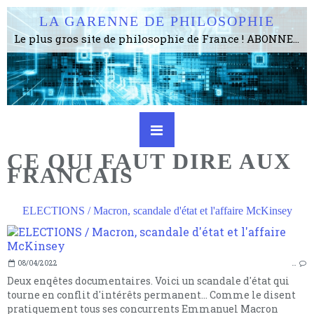
LA GARENNE DE PHILOSOPHIE
Le plus gros site de philosophie de France ! ABONNEZ-VOUS ! 4115 Articles, 1634 abonné·e·s, depuis 2006 . . . . . . . . 2 852 214 pages vues jusqu'à présent. Prestance et être apte à un plus grand nombre de choses.
CE QUI FAUT DIRE AUX
FRANCAIS
ELECTIONS / Macron, scandale d'état et l'affaire McKinsey
08/04/2022
…
Deux enqêtes documentaires. Voici un scandale d'état qui
tourne en conflit d'intérêts permanent... Comme le disent
pratiquement tous ses concurrents Emmanuel Macron