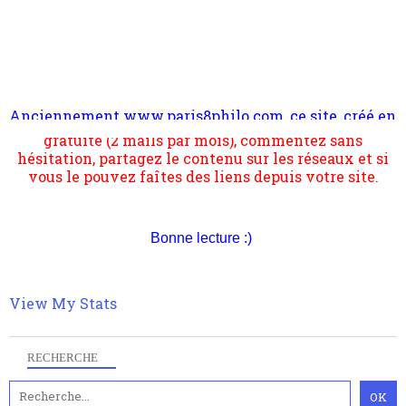
Anciennement www.paris8philo.com, ce site, créé en
Pour nous soutenir abonnez-vous à la newsletter
2006 lors du mouvement anti-CPE, a rendu compte de
gratuite (2 mails par mois), commentez sans
l'actualité et de l'expérimentation à Paris 8. Il
hésitation, partagez le contenu sur les réseaux et si
s'occupe plus largement de rendre compte d'une
vous le pouvez faîtes des liens depuis votre site.
transformation dans les paradigmes philosophiques
suivant la pensée du Dehors ou du Surpli, omme la
nomme les métaphysiciens classique. Nous avons
quant à nous déjà basculé d'emblée dans la modernité
quantique, résolvant la plupart des impasses
Bonne lecture :)
philosophique du WWe siècle. Cette pensée hors
contrat est la marque d'une complexité, riche de
multiples facteurs et échelles. Ce site contient des
View My Stats
articles pour être apte à un plus grand nombre de
choses.
RECHERCHE