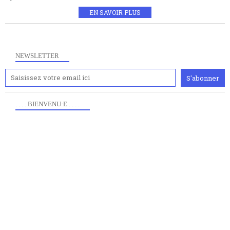
EN SAVOIR PLUS
NEWSLETTER
. . . . BIENVENU·E . . . .