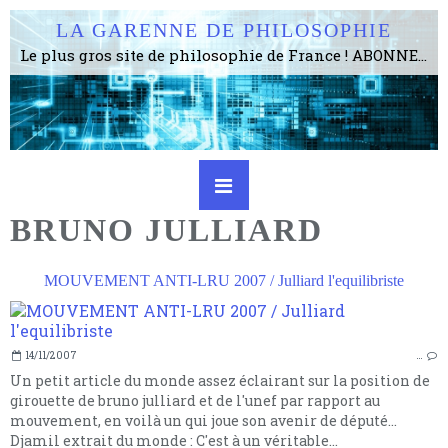
LA GARENNE DE PHILOSOPHIE
Le plus gros site de philosophie de France ! ABONNEZ-VOUS ! 4115 Articles, 1634 abonné·e·s, depuis 2006 . . . . . . . . 2 852 214 pages vues jusqu'à présent. Prestance et être apte à un plus grand nombre de choses.
BRUNO JULLIARD
MOUVEMENT ANTI-LRU 2007 / Julliard l'equilibriste
14/11/2007
…
Un petit article du monde assez éclairant sur la position de
girouette de bruno julliard et de l'unef par rapport au
mouvement, en voilà un qui joue son avenir de député...
Djamil extrait du monde : C'est à un véritable...