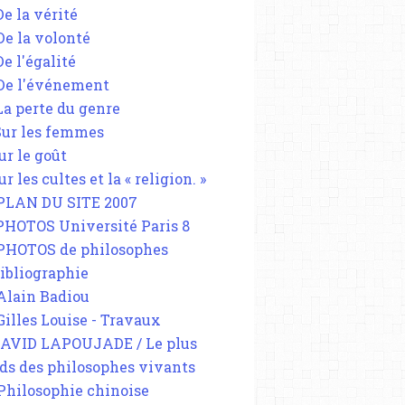
De la vérité
 De la volonté
De l'égalité
 De l'événement
 La perte du genre
 Sur les femmes
ur le goût
ur les cultes et la « religion. »
 PLAN DU SITE 2007
 PHOTOS Université Paris 8
 PHOTOS de philosophes
Bibliographie
 Alain Badiou
 Gilles Louise - Travaux
DAVID LAPOUJADE / Le plus
ds des philosophes vivants
 Philosophie chinoise