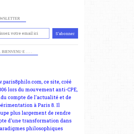
WSLETTER
iennement
paris8philo.com, ce site, créé
 . . BIENVENU·E . . . .
006 lors du mouvement anti-CPE,
ndu compte de l'actualité et de
périmentation à Paris 8. Il
cupe plus largement de rendre
te d'une transformation dans
paradigmes philosophiques
ant la pensée du Dehors ou du
li, omme la nomme les
physiciens classique. Nous
s quant à nous déjà basculé