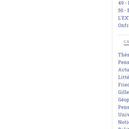
49 -
50 -
L'EX
Onfr
CA
Thè
Pens
Actu
Litt
Frie
Gill
Géop
Pens
Univ
Noti