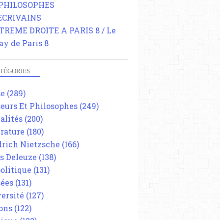
 PHILOSOPHES
 ECRIVAINS
TREME DROITE A PARIS 8 / Le
ay de Paris 8
TÉGORIES
se
(289)
eurs Et Philosophes
(249)
alités
(200)
érature
(180)
drich Nietzsche
(166)
es Deleuze
(138)
olitique
(131)
ées
(131)
ersité
(127)
ons
(122)