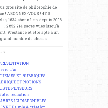
lus gros site de philosophie de
ce ! ABONNEZ-VOUS ! 4115
cles, 1634 abonné·e·s, depuis 2006
 . . . . . 2 852 214 pages vues jusqu'à
ent. Prestance et être apte à un
 grand nombre de choses.
GES
 PRESENTATION
Livre d'or
 THEMES ET RUBRIQUES
 LEXIQUE ET NOTIONS
 LISTE PENSEURS
 Notre rédaction
 LIVRES ICI DISPONIBLES
 LIVRE Peuple & création