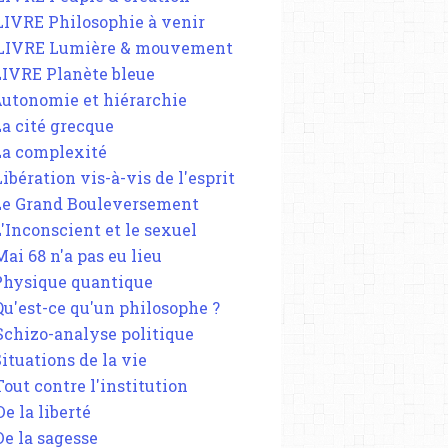
 LIVRE Philosophie à venir
 LIVRE Lumière & mouvement
 LIVRE Planète bleue
 Autonomie et hiérarchie
La cité grecque
 La complexité
Libération vis-à-vis de l'esprit
 Le Grand Bouleversement
L'Inconscient et le sexuel
Mai 68 n'a pas eu lieu
 Physique quantique
 Qu'est-ce qu'un philosophe ?
 Schizo-analyse politique
Situations de la vie
Tout contre l'institution
De la liberté
De la sagesse