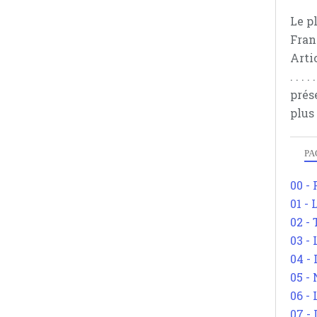
Le p
Fran
Arti
. . .
prés
plus
PA
00 -
01 - 
02 -
03 -
04 -
05 -
06 -
07 -