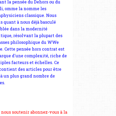
blée dans la modernité
tique, résolvant la plupart des
sses philosophique du WWe
le. Cette pensée hors contrat est
arque d'une complexité, riche de
iples facteurs et échelles. Ce
 contient des articles pour être
 à un plus grand nombre de
es.
 nous soutenir abonnez-vous à la
ewsletter gratuite (2 mails par
s), commentez sans hésitation,
tagez le contenu sur les réseaux
si vous le pouvez faîtes des liens