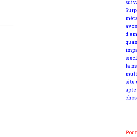
d'em
quan
impa
sièc
la m
mult
site
apte
chos
Pour
n
moi
par
et 