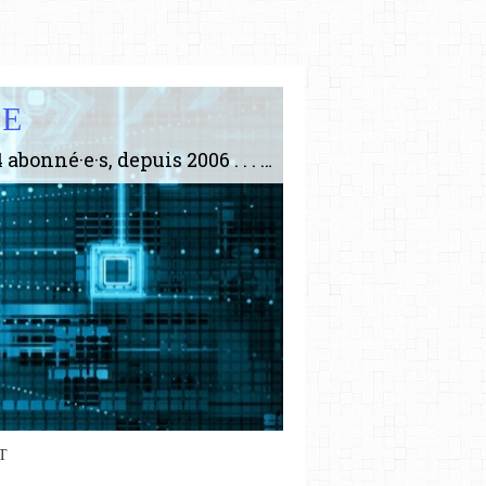
IE
Le plus gros site de philosophie de France ! ABONNEZ-VOUS ! 4115 Articles, 1634 abonné·e·s, depuis 2006 . . . . . . . . 2 852 214 pages vues jusqu'à présent. Prestance et être apte à un plus grand nombre de choses.
T