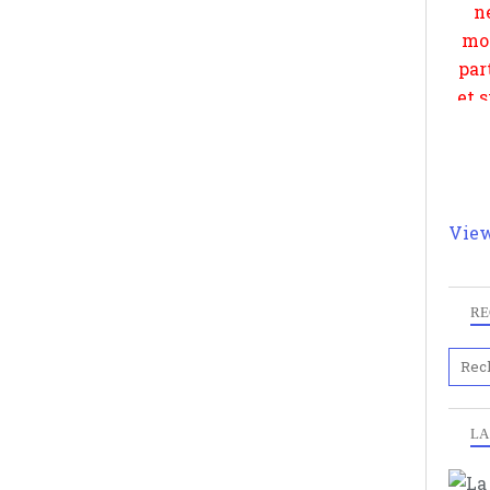
View
RE
LA