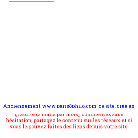
Anciennement www.paris8philo.com, ce site, créé en
Pour nous soutenir abonnez-vous à la newsletter
2006 lors du mouvement anti-CPE, a rendu compte de
gratuite (2 mails par mois), commentez sans
l'actualité et de l'expérimentation à Paris 8. Il
hésitation, partagez le contenu sur les réseaux et si
s'occupe plus largement de rendre compte d'une
vous le pouvez faîtes des liens depuis votre site.
transformation dans les paradigmes philosophiques
suivant la pensée du Dehors ou du Surpli, omme la
nomme les métaphysiciens classique. Nous avons