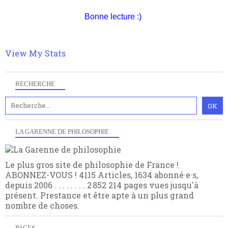
quant à nous déjà basculé d'emblée dans la modernité
quantique, résolvant la plupart des impasses
Bonne lecture :)
philosophique du WWe siècle. Cette pensée hors
contrat est la marque d'une complexité, riche de
multiples facteurs et échelles. Ce site contient des
View My Stats
articles pour être apte à un plus grand nombre de
choses.
RECHERCHE
LA GARENNE DE PHILOSOPHIE
Le plus gros site de philosophie de France !
ABONNEZ-VOUS ! 4115 Articles, 1634 abonné·e·s,
depuis 2006 . . . . . . . . 2 852 214 pages vues jusqu'à
présent. Prestance et être apte à un plus grand
nombre de choses.
PAGES