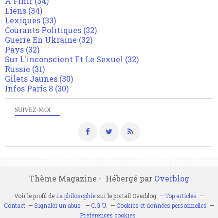
A Finir
(34)
Liens
(34)
Lexiques
(33)
Courants Politiques
(32)
Guerre En Ukraine
(32)
Pays
(32)
Sur L'inconscient Et Le Sexuel
(32)
Russie
(31)
Gilets Jaunes
(30)
Infos Paris 8
(30)
SUIVEZ-MOI
Thème Magazine - Hébergé par
Overblog
Voir le profil de
La philosophie
sur le portail Overblog
Top articles
Contact
Signaler un abus
C.G.U.
Cookies et données personnelles
Préférences cookies