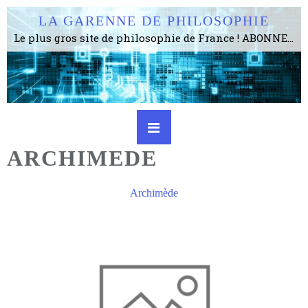
LA GARENNE DE PHILOSOPHIE
Le plus gros site de philosophie de France ! ABONNEZ-VOUS ! 4115 Articles, 1634 abonné·e·s, depuis 2006 . . . . . . . . 2 852 214 pages vues jusqu'à présent. Prestance et être apte à un plus grand nombre de choses.
ARCHIMEDE
Archimède